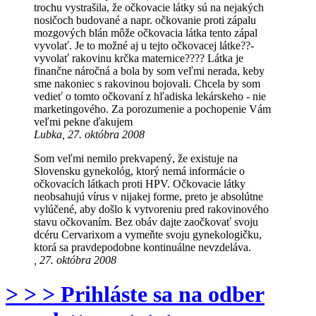
trochu vystrašila, že očkovacie látky sú na nejakých
nosičoch budované a napr. očkovanie proti zápalu
mozgových blán môže očkovacia látka tento zápal
vyvolať. Je to možné aj u tejto očkovacej látke??-
vyvolať rakovinu krčka maternice???? Látka je
finančne náročná a bola by som veľmi nerada, keby
sme nakoniec s rakovinou bojovali. Chcela by som
vedieť o tomto očkovaní z hľadiska lekárskeho - nie
marketingového. Za porozumenie a pochopenie Vám
veľmi pekne ďakujem
Lubka, 27. októbra 2008
Som veľmi nemilo prekvapený, že existuje na
Slovensku gynekológ, ktorý nemá informácie o
očkovacích látkach proti HPV. Očkovacie látky
neobsahujú vírus v nijakej forme, preto je absolútne
vylúčené, aby došlo k vytvoreniu pred rakovinového
stavu očkovaním. Bez obáv dajte zaočkovať svoju
dcéru Cervarixom a vymeňte svoju gynekologičku,
ktorá sa pravdepodobne kontinuálne nevzdeláva.
, 27. októbra 2008
> > > Prihláste sa na odber