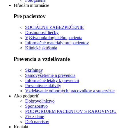
Fotogaléria
Hľadám informácie
Pre pacientov
SOCIÁLNE ZABEZPEČENIE
Dostupnosť liečby
Výživa onkologického pacienta
Informačné materiály pre pacientov
Klinické skúšania
Prevencia a vzdelávanie
Skríningy
Samovyšetrenie a prevencia
Informačné letáky k prevencii
Preventívne aktivity
Vzdelávanie odborných pracovníkov a supervízie
Ako podporiť
Dobrovoľníctvo
Sponzorstvo
PODPORUJEM PACIENTOV S RAKOVINOU
2% z dane
Deň narcisov
Kontakt