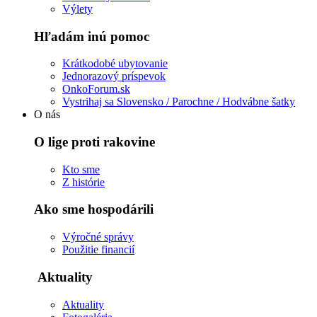
Výlety
Hľadám inú pomoc
Krátkodobé ubytovanie
Jednorazový príspevok
OnkoForum.sk
Vystrihaj sa Slovensko / Parochne / Hodvábne šatky
O nás
O lige proti rakovine
Kto sme
Z histórie
Ako sme hospodárili
Výročné správy
Použitie financií
Aktuality
Aktuality