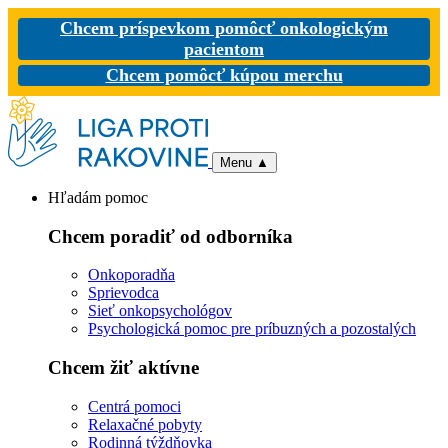
Chcem príspevkom pomôcť onkologickým
pacientom
Chcem pomôcť kúpou merchu
Menu
▲
Hľadám pomoc
Chcem poradiť od odborníka
Onkoporadňa
Sprievodca
Sieť onkopsychológov
Psychologická pomoc pre príbuzných a pozostalých
Chcem žiť aktívne
Centrá pomoci
Relaxačné pobyty
Rodinná týždňovka