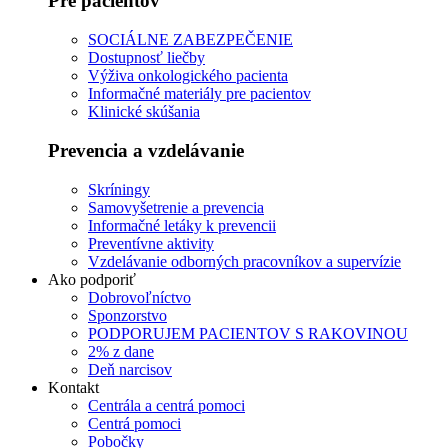
Pre pacientov
SOCIÁLNE ZABEZPEČENIE
Dostupnosť liečby
Výživa onkologického pacienta
Informačné materiály pre pacientov
Klinické skúšania
Prevencia a vzdelávanie
Skríningy
Samovyšetrenie a prevencia
Informačné letáky k prevencii
Preventívne aktivity
Vzdelávanie odborných pracovníkov a supervízie
Ako podporiť
Dobrovoľníctvo
Sponzorstvo
PODPORUJEM PACIENTOV S RAKOVINOU
2% z dane
Deň narcisov
Kontakt
Centrála a centrá pomoci
Centrá pomoci
Pobočky