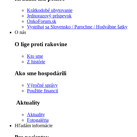
Krátkodobé ubytovanie
Jednorazový príspevok
OnkoForum.sk
Vystrihaj sa Slovensko / Parochne / Hodvábne šatky
O nás
O lige proti rakovine
Kto sme
Z histórie
Ako sme hospodárili
Výročné správy
Použitie financií
Aktuality
Aktuality
Fotogaléria
Hľadám informácie