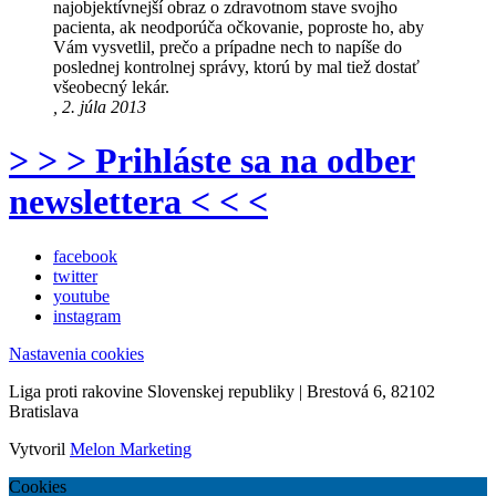
najobjektívnejší obraz o zdravotnom stave svojho
pacienta, ak neodporúča očkovanie, poproste ho, aby
Vám vysvetlil, prečo a prípadne nech to napíše do
poslednej kontrolnej správy, ktorú by mal tiež dostať
všeobecný lekár.
, 2. júla 2013
> > > Prihláste sa na odber
newslettera < < <
facebook
twitter
youtube
instagram
Nastavenia cookies
Liga proti rakovine Slovenskej republiky | Brestová 6, 82102
Bratislava
Vytvoril
Melon Marketing
Cookies