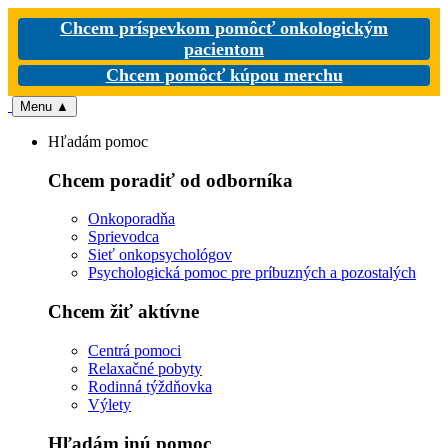
Chcem príspevkom pomôcť onkologickým
pacientom
Chcem pomôcť kúpou merchu
Menu
▲
Hľadám pomoc
Chcem poradiť od odborníka
Onkoporadňa
Sprievodca
Sieť onkopsychológov
Psychologická pomoc pre príbuzných a pozostalých
Chcem žiť aktívne
Centrá pomoci
Relaxačné pobyty
Rodinná týždňovka
Výlety
Hľadám inú pomoc