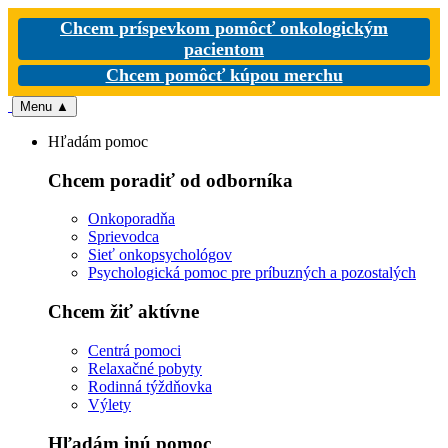
Chcem príspevkom pomôcť onkologickým
pacientom
Chcem pomôcť kúpou merchu
Menu
▲
Hľadám pomoc
Chcem poradiť od odborníka
Onkoporadňa
Sprievodca
Sieť onkopsychológov
Psychologická pomoc pre príbuzných a pozostalých
Chcem žiť aktívne
Centrá pomoci
Relaxačné pobyty
Rodinná týždňovka
Výlety
Hľadám inú pomoc