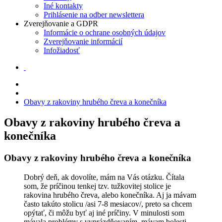
Iné kontakty
Prihlásenie na odber newslettera
Zverejňovanie a GDPR
Informácie o ochrane osobných údajov
Zverejňovanie informácií
Infožiadosť
Obavy z rakoviny hrubého čreva a konečníka
Obavy z rakoviny hrubého čreva a
konečníka
Obavy z rakoviny hrubého čreva a konečníka
Dobrý deň, ak dovolíte, mám na Vás otázku. Čítala
som, že príčinou tenkej tzv. tužkovitej stolice je
rakovina hrubého čreva, alebo konečníka. Aj ja mávam
často takúto stolicu /asi 7-8 mesiacov/, preto sa chcem
opýtať, či môžu byť aj iné príčiny. V minulosti som
mávala problémy s vyprázdňovaním, mávam bolesti