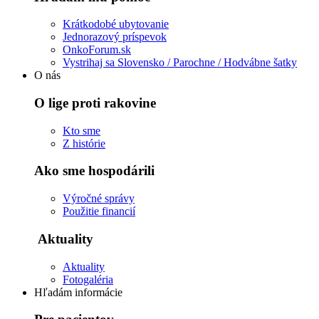
Krátkodobé ubytovanie
Jednorazový príspevok
OnkoForum.sk
Vystrihaj sa Slovensko / Parochne / Hodvábne šatky
O nás
O lige proti rakovine
Kto sme
Z histórie
Ako sme hospodárili
Výročné správy
Použitie financií
Aktuality
Aktuality
Fotogaléria
Hľadám informácie