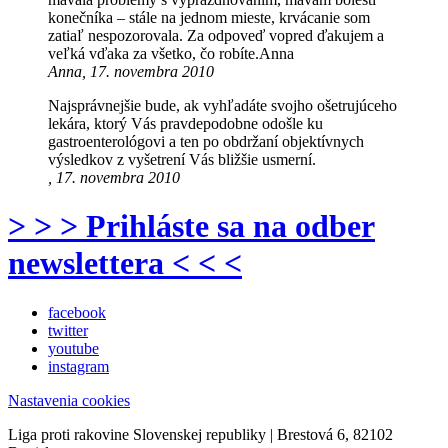
konečníka – stále na jednom mieste, krvácanie som
zatiaľ nespozorovala. Za odpoveď vopred ďakujem a
veľká vďaka za všetko, čo robíte.Anna
Anna, 17. novembra 2010
Najsprávnejšie bude, ak vyhľadáte svojho ošetrujúceho
lekára, ktorý Vás pravdepodobne odošle ku
gastroenterológovi a ten po obdržaní objektívnych
výsledkov z vyšetrení Vás bližšie usmerní.
, 17. novembra 2010
> > > Prihláste sa na odber
newslettera < < <
facebook
twitter
youtube
instagram
Nastavenia cookies
Liga proti rakovine Slovenskej republiky | Brestová 6, 82102