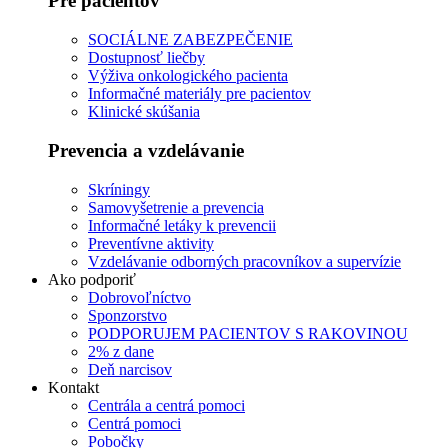
Pre pacientov
SOCIÁLNE ZABEZPEČENIE
Dostupnosť liečby
Výživa onkologického pacienta
Informačné materiály pre pacientov
Klinické skúšania
Prevencia a vzdelávanie
Skríningy
Samovyšetrenie a prevencia
Informačné letáky k prevencii
Preventívne aktivity
Vzdelávanie odborných pracovníkov a supervízie
Ako podporiť
Dobrovoľníctvo
Sponzorstvo
PODPORUJEM PACIENTOV S RAKOVINOU
2% z dane
Deň narcisov
Kontakt
Centrála a centrá pomoci
Centrá pomoci
Pobočky