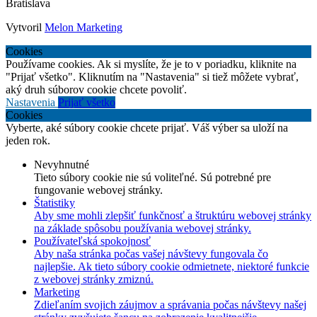
Bratislava
Vytvoril
Melon Marketing
Cookies
Používame cookies. Ak si myslíte, že je to v poriadku, kliknite na
"Prijať všetko". Kliknutím na "Nastavenia" si tiež môžete vybrať,
aký druh súborov cookie chcete povoliť.
Nastavenia
Prijať všetko
Cookies
Vyberte, aké súbory cookie chcete prijať. Váš výber sa uloží na
jeden rok.
Nevyhnutné
Tieto súbory cookie nie sú voliteľné. Sú potrebné pre
fungovanie webovej stránky.
Štatistiky
Aby sme mohli zlepšiť funkčnosť a štruktúru webovej stránky
na základe spôsobu používania webovej stránky.
Používateľská spokojnosť
Aby naša stránka počas vašej návštevy fungovala čo
najlepšie. Ak tieto súbory cookie odmietnete, niektoré funkcie
z webovej stránky zmiznú.
Marketing
Zdieľaním svojich záujmov a správania počas návštevy našej