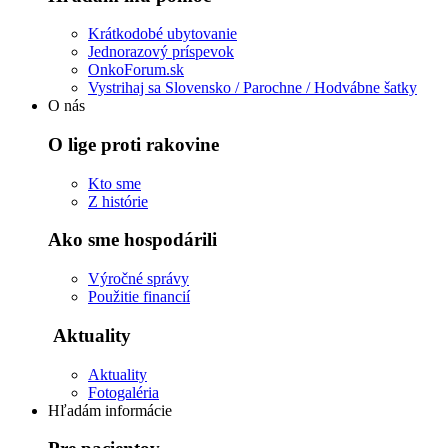
Krátkodobé ubytovanie
Jednorazový príspevok
OnkoForum.sk
Vystrihaj sa Slovensko / Parochne / Hodvábne šatky
O nás
O lige proti rakovine
Kto sme
Z histórie
Ako sme hospodárili
Výročné správy
Použitie financií
Aktuality
Aktuality
Fotogaléria
Hľadám informácie