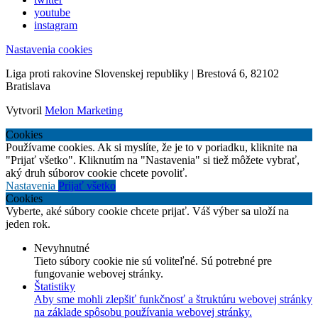
youtube
instagram
Nastavenia cookies
Liga proti rakovine Slovenskej republiky | Brestová 6, 82102
Bratislava
Vytvoril
Melon Marketing
Cookies
Používame cookies. Ak si myslíte, že je to v poriadku, kliknite na
"Prijať všetko". Kliknutím na "Nastavenia" si tiež môžete vybrať,
aký druh súborov cookie chcete povoliť.
Nastavenia
Prijať všetko
Cookies
Vyberte, aké súbory cookie chcete prijať. Váš výber sa uloží na
jeden rok.
Nevyhnutné
Tieto súbory cookie nie sú voliteľné. Sú potrebné pre
fungovanie webovej stránky.
Štatistiky
Aby sme mohli zlepšiť funkčnosť a štruktúru webovej stránky
na základe spôsobu používania webovej stránky.