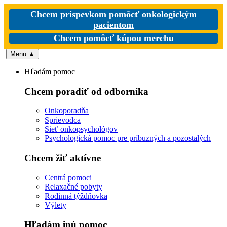
Chcem príspevkom pomôcť onkologickým
pacientom
Chcem pomôcť kúpou merchu
Menu
▲
Hľadám pomoc
Chcem poradiť od odborníka
Onkoporadňa
Sprievodca
Sieť onkopsychológov
Psychologická pomoc pre príbuzných a pozostalých
Chcem žiť aktívne
Centrá pomoci
Relaxačné pobyty
Rodinná týždňovka
Výlety
Hľadám inú pomoc