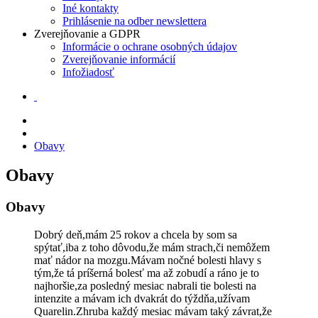
Iné kontakty
Prihlásenie na odber newslettera
Zverejňovanie a GDPR
Informácie o ochrane osobných údajov
Zverejňovanie informácií
Infožiadosť
Obavy
Obavy
Obavy
Dobrý deň,mám 25 rokov a chcela by som sa
spýtať,iba z toho dôvodu,že mám strach,či nemôžem
mať nádor na mozgu.Mávam nočné bolesti hlavy s
tým,že tá príšerná bolesť ma až zobudí a ráno je to
najhoršie,za posledný mesiac nabrali tie bolesti na
intenzite a mávam ich dvakrát do týždňa,užívam
Quarelin.Zhruba každý mesiac mávam taký závrat,že