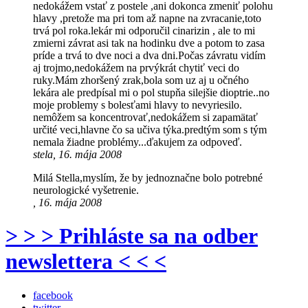
nedokážem vstať z postele ,ani dokonca zmeniť polohu
hlavy ,pretože ma pri tom až napne na zvracanie,toto
trvá pol roka.lekár mi odporučil cinarizin , ale to mi
zmierni závrat asi tak na hodinku dve a potom to zasa
príde a trvá to dve noci a dva dni.Počas závratu vidím
aj trojmo,nedokážem na prvýkrát chytiť veci do
ruky.Mám zhoršený zrak,bola som uz aj u očného
lekára ale predpísal mi o pol stupňa silejšie dioptrie..no
moje problemy s bolesťami hlavy to nevyriesilo.
nemôžem sa koncentrovať,nedokážem si zapamätať
určité veci,hlavne čo sa učiva týka.predtým som s tým
nemala žiadne problémy...ďakujem za odpoveď.
stela, 16. mája 2008
Milá Stella,myslím, že by jednoznačne bolo potrebné
neurologické vyšetrenie.
, 16. mája 2008
> > > Prihláste sa na odber
newslettera < < <
facebook
twitter