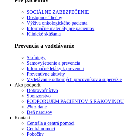
Pre pacientov
SOCIÁLNE ZABEZPEČENIE
Dostupnosť liečby
Výživa onkologického pacienta
Informačné materiály pre pacientov
Klinické skúšania
Prevencia a vzdelávanie
Skríningy
Samovyšetrenie a prevencia
Informačné letáky k prevencii
Preventívne aktivity
Vzdelávanie odborných pracovníkov a supervízie
Ako podporiť
Dobrovoľníctvo
Sponzorstvo
PODPORUJEM PACIENTOV S RAKOVINOU
2% z dane
Deň narcisov
Kontakt
Centrála a centrá pomoci
Centrá pomoci
Pobočky