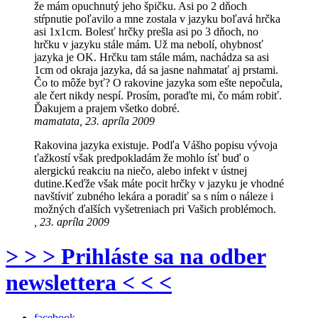
že mám opuchnutý jeho špičku. Asi po 2 dňoch
stŕpnutie poľavilo a mne zostala v jazyku boľavá hrčka
asi 1x1cm. Bolesť hrčky prešla asi po 3 dňoch, no
hrčku v jazyku stále mám. Už ma nebolí, ohybnosť
jazyka je OK. Hrčku tam stále mám, nachádza sa asi
1cm od okraja jazyka, dá sa jasne nahmatať aj prstami.
Čo to môže byť? O rakovine jazyka som ešte nepočula,
ale čert nikdy nespí. Prosím, poraďte mi, čo mám robiť.
Ďakujem a prajem všetko dobré.
mamatata, 23. apríla 2009
Rakovina jazyka existuje. Podľa Vášho popisu vývoja
ťažkostí však predpokladám že mohlo ísť buď o
alergickú reakciu na niečo, alebo infekt v ústnej
dutine.Keďže však máte pocit hrčky v jazyku je vhodné
navštíviť zubného lekára a poradiť sa s ním o náleze i
možných ďalších vyšetreniach pri Vašich problémoch.
, 23. apríla 2009
> > > Prihláste sa na odber
newslettera < < <
facebook