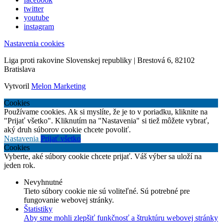
twitter
youtube
instagram
Nastavenia cookies
Liga proti rakovine Slovenskej republiky | Brestová 6, 82102
Bratislava
Vytvoril
Melon Marketing
Cookies
Používame cookies. Ak si myslíte, že je to v poriadku, kliknite na
"Prijať všetko". Kliknutím na "Nastavenia" si tiež môžete vybrať,
aký druh súborov cookie chcete povoliť.
Nastavenia
Prijať všetko
Cookies
Vyberte, aké súbory cookie chcete prijať. Váš výber sa uloží na
jeden rok.
Nevyhnutné
Tieto súbory cookie nie sú voliteľné. Sú potrebné pre
fungovanie webovej stránky.
Štatistiky
Aby sme mohli zlepšiť funkčnosť a štruktúru webovej stránky