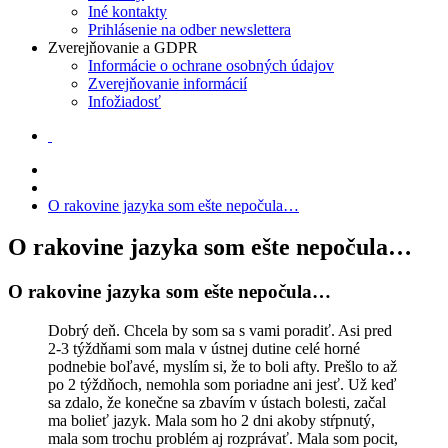
Iné kontakty
Prihlásenie na odber newslettera
Zverejňovanie a GDPR
Informácie o ochrane osobných údajov
Zverejňovanie informácií
Infožiadosť
O rakovine jazyka som ešte nepočula…
O rakovine jazyka som ešte nepočula…
O rakovine jazyka som ešte nepočula…
Dobrý deň. Chcela by som sa s vami poradiť. Asi pred
2-3 týždňami som mala v ústnej dutine celé horné
podnebie boľavé, myslím si, že to boli afty. Prešlo to až
po 2 týždňoch, nemohla som poriadne ani jesť. Už keď
sa zdalo, že konečne sa zbavím v ústach bolesti, začal
ma bolieť jazyk. Mala som ho 2 dni akoby stŕpnutý,
mala som trochu problém aj rozprávať. Mala som pocit,