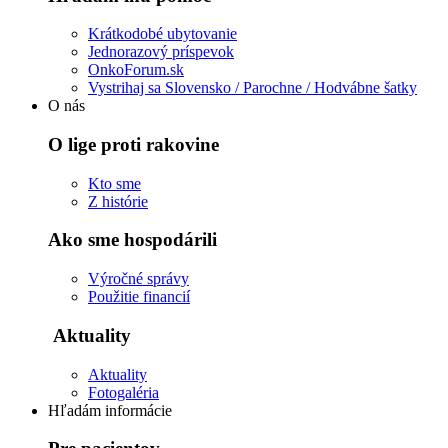
Krátkodobé ubytovanie
Jednorazový príspevok
OnkoForum.sk
Vystrihaj sa Slovensko / Parochne / Hodvábne šatky
O nás
O lige proti rakovine
Kto sme
Z histórie
Ako sme hospodárili
Výročné správy
Použitie financií
Aktuality
Aktuality
Fotogaléria
Hľadám informácie