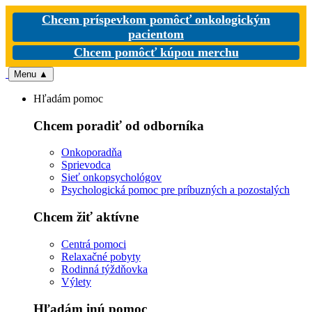
Chcem príspevkom pomôcť onkologickým
pacientom
Chcem pomôcť kúpou merchu
Menu
▲
Hľadám pomoc
Chcem poradiť od odborníka
Onkoporadňa
Sprievodca
Sieť onkopsychológov
Psychologická pomoc pre príbuzných a pozostalých
Chcem žiť aktívne
Centrá pomoci
Relaxačné pobyty
Rodinná týždňovka
Výlety
Hľadám inú pomoc