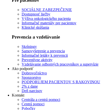
Pre pacientov
SOCIÁLNE ZABEZPEČENIE
Dostupnosť liečby
Výživa onkologického pacienta
Informačné materiály pre pacientov
Klinické skúšania
Prevencia a vzdelávanie
Skríningy
Samovyšetrenie a prevencia
Informačné letáky k prevencii
Preventívne aktivity
Vzdelávanie odborných pracovníkov a supervízie
Ako podporiť
Dobrovoľníctvo
Sponzorstvo
PODPORUJEM PACIENTOV S RAKOVINOU
2% z dane
Deň narcisov
Kontakt
Centrála a centrá pomoci
Centrá pomoci
Pobočky