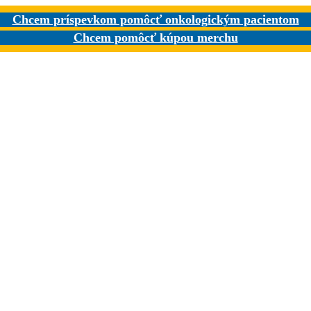
Chcem príspevkom pomôcť onkologickým pacientom
Chcem pomôcť kúpou merchu