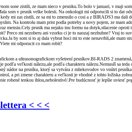
 sone zistili, ze mam nieco v prsniku.To bolo v januari, v maji som 
a som v prsnik velke bolesti. Na onkologii mi odporucili si to dat ods
, kedy mi zas zistili, ze sa mi to zmensilo o cosi a z BIRADS3 ma dali 
 myslim. Na kontrolu mam prist podla potreby a novy pojem, ze mam 
u, raz mensiu.Cely prsnik ma nejaku inu formu na dotyk,stlacenie oprot
it? Preco mi nezoberu ani vzorku ci je to naozaj nezhubne? Vraj to su
cka.Ja by som si to aj dala vybrat hoci mi to este nenavrhli,ale mam st
.Viete mi odporucit co mam robit?
rafickom a ultrasonografickom vyšetrení prsníkov.BI-RADS 2 znamená
e podľa veľkosti nálezu,ale podľa charakteru nálezu.Nemusíš sa teda o
ý nádor na prsníku, ktorý sa vytvára z mliekovodov vo vnútri prsníka
ntrol, a pri zmene charakteru a veľkosti je vhodné z tohto ložiska zobra
nie robené tenkou ihlou,nebolestivé/.Pre budúcnosť je lepšie uviesť pop
lettera < < <