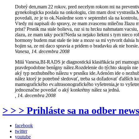
Dobrý den,mam 22 rokov, pred necelym rokom mi na preventivnom
gynekologicka poslala na onkologiu, cim mam dost vystrasila.Mal
povedali, ze je to ok.Nasledne som v septembri sla na kontrolu
Vtedy mi napisali do spravy, ze mam zvascenu mliečnu žlazu
prist? Prsnik ma stale bolieva, raz si tu hrcku nahmatam vacsi
zlazu, ze mam taky pocit?Neda sa nejako liekmi s tym nieco rob
hormony budem mat stale tie iste a moze sa mi vytvorit dalsia hr
bojim sa, ze mi daco spravia a pridem o bradavku ak nie horsie
Vanesa, 14. decembra 2008
Milá Vanesa,BI-RADS je diagnostická klasifikácia pri mamog
pravdepodobne benígny nález.Rozdelenie do týchto skupín nie j
aký typ nezhubného nálezu v prsníku ide.Adenóm ide o nezhubn
nález ktorý je potrebné sledovať, treba sa dožadovať ďalších ko
mamografického ev.ultrasonografického vyšetrenia,je to vyšetre
jednoznačne povedať o aký konkrétny nález sa jedná.
, 14. decembra 2008
> > > Prihláste sa na odber news
facebook
twitter
youtube