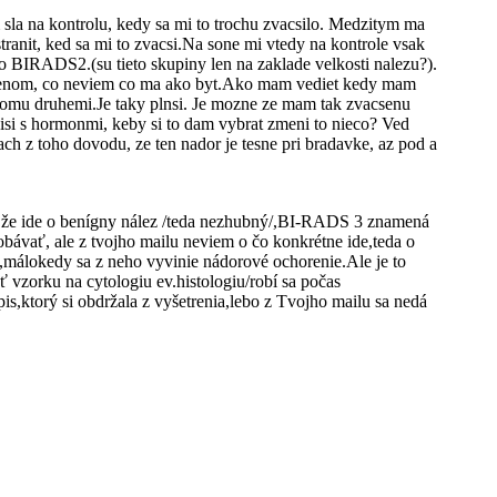
sla na kontrolu, kedy sa mi to trochu zvacsilo. Medzitym ma
tranit, ked sa mi to zvacsi.Na sone mi vtedy na kontrole vsak
do BIRADS2.(su tieto skupiny len na zaklade velkosti nalezu?).
adenom, co neviem co ma ako byt.Ako mam vediet kedy mam
i tomu druhemi.Je taky plnsi. Je mozne ze mam tak zvacsenu
visi s hormonmi, keby si to dam vybrat zmeni to nieco? Ved
rach z toho dovodu, ze ten nador je tesne pri bradavke, az pod a
,že ide o benígny nález /teda nezhubný/,BI-RADS 3 znamená
bávať, ale z tvojho mailu neviem o čo konkrétne ide,teda o
,málokedy sa z neho vyvinie nádorové ochorenie.Ale je to
ť vzorku na cytologiu ev.histologiu/robí sa počas
is,ktorý si obdržala z vyšetrenia,lebo z Tvojho mailu sa nedá