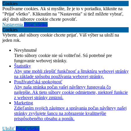
Cookies
Používame cookies. Ak si myslíte, že je to v poriadku, kliknite na
"Prijať všetko". Kliknutím na "Nastavenia" si tiež môžete vybrať,
aký druh súborov cookie chcete povoliť.
Nastavenia
Prijať všetko
Cookies
Vyberte, aké súbory cookie chcete prijať. Váš výber sa uloží na
jeden rok.
Nevyhnutné
Tieto súbory cookie nie sú voliteľné. Sú potrebné pre
fungovanie webovej stránky.
Štatistiky
Aby sme mohli zlepšiť funkčnosť a štruktúru webovej stránky
na základe spôsobu používania webovej stránky.
Používateľská spokojnosť
Aby naša stránka počas vašej návštevy fungovala čo
najlepšie. Ak tieto súbory cookie odmietnete, niektoré funkcie
z webovej stránky zmiznú.
Marketing
Zdieľaním svojich záujmov a správania počas návštevy našej
stránky zvyšujete šancu na zobrazenie kvalitnejšie
prispôsobeného obsahu a ponúk.
Uložiť
Prijať všetko