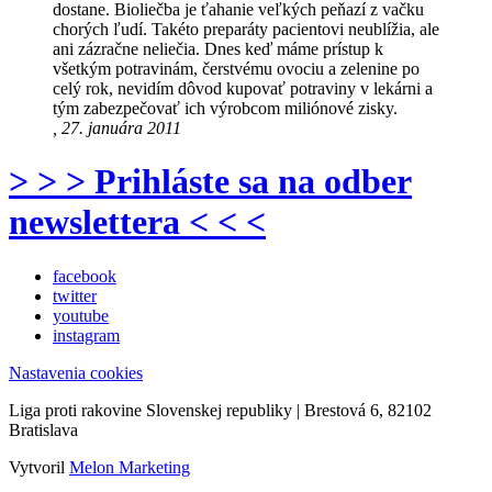
dostane. Bioliečba je ťahanie veľkých peňazí z vačku
chorých ľudí. Takéto preparáty pacientovi neublížia, ale
ani zázračne neliečia. Dnes keď máme prístup k
všetkým potravinám, čerstvému ovociu a zelenine po
celý rok, nevidím dôvod kupovať potraviny v lekárni a
tým zabezpečovať ich výrobcom miliónové zisky.
, 27. januára 2011
> > > Prihláste sa na odber
newslettera < < <
facebook
twitter
youtube
instagram
Nastavenia cookies
Liga proti rakovine Slovenskej republiky | Brestová 6, 82102
Bratislava
Vytvoril
Melon Marketing