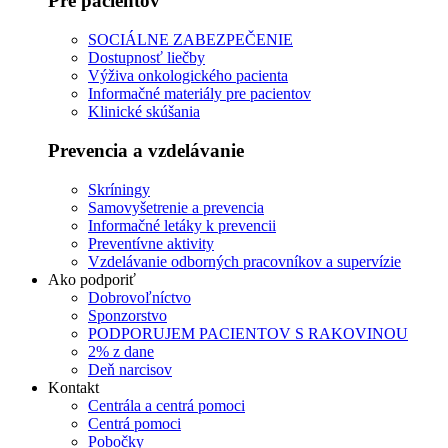
Pre pacientov
SOCIÁLNE ZABEZPEČENIE
Dostupnosť liečby
Výživa onkologického pacienta
Informačné materiály pre pacientov
Klinické skúšania
Prevencia a vzdelávanie
Skríningy
Samovyšetrenie a prevencia
Informačné letáky k prevencii
Preventívne aktivity
Vzdelávanie odborných pracovníkov a supervízie
Ako podporiť
Dobrovoľníctvo
Sponzorstvo
PODPORUJEM PACIENTOV S RAKOVINOU
2% z dane
Deň narcisov
Kontakt
Centrála a centrá pomoci
Centrá pomoci
Pobočky