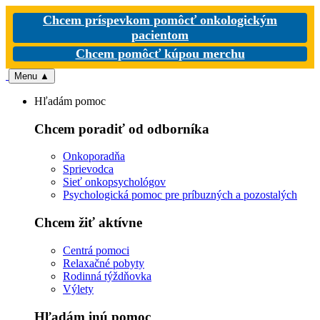
Chcem príspevkom pomôcť onkologickým
pacientom
Chcem pomôcť kúpou merchu
Menu
▲
Hľadám pomoc
Chcem poradiť od odborníka
Onkoporadňa
Sprievodca
Sieť onkopsychológov
Psychologická pomoc pre príbuzných a pozostalých
Chcem žiť aktívne
Centrá pomoci
Relaxačné pobyty
Rodinná týždňovka
Výlety
Hľadám inú pomoc