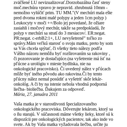
zväčšené LU nevizualizovať.Dorzobazálna časť steny
moč.mechúra vpravo je nepravid. zhrubnutá 10mm -
nemožno vylúčiť prim. TU MM."(V mechúri mala ešte
pred dvoma rokmi malé polypy a jeden 1cm polyp )
Leukocyty v moči ++/Bolo jej povedané, že ožiare
zasiahli i močový mechúr, takže sa predpokladá, že
polyp v mechúri sa stratí do 3 mesiacov/. ER:negat.
PR:negat. c-erbB2:1+, LU nevyšetrené" toľko zo
správy.Mám veľkú starosť o svoju matku, preto by som
sa Vás chcela spýtať, či všetky tieto nálezy podľa
Vášho názoru nemôžu byť rozširovaním sa rakoviny ,
či pozorovanie je dostačujúce.(na vyšetrenie má ísť na
pľúcne a urológiu v mieste bydliska, nie na
onkologické pracovisko). Či uvedený nález v pľúcach
môže byť iného pôvodu ako rakovina.Či by tento
pľúcny nález nemal posúdiť a vyšetriť skôr lekár-
onkológ. A či by na istenie nebola vhodná podporná
liečba- bioliečba. Ďakujem za odpoveď.
Mária, 27. januára 2011
Vaša matka je v starostlivosti špecializovaného
onkologického pracoviska. Dôverujte lekárom, ktorý sa
o ňu starajú. V súčasnosti máme všetky lieky, ktoré sú k
dispozícii pre onkologických pacientov, tak ako inde vo
svete. Ak by Vaša matka vyžadovala liečbu, určite ju