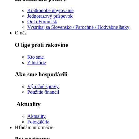
Krátkodobé ubytovanie
Jednorazový príspevok
OnkoForum.sk
Vystrihaj sa Slovensko / Parochne / Hodvábne šatky
O nás
O lige proti rakovine
Kto sme
Z histórie
Ako sme hospodárili
Výročné správy
Použitie financií
Aktuality
Aktuality
Fotogaléria
Hľadám informácie