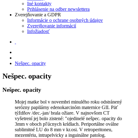
Iné kontakty
Prihlásenie na odber newslettera
Zverejňovanie a GDPR
Informácie o ochrane osobných údajov
Zverejňovanie informácií
Infožiadosť
Nešpec. opacity
Nešpec. opacity
Nešpec. opacity
Mojej matke bol v novembri minulého roku odstránený
serózny papilárny edenokarcinóm maternice GII. Päť
týždňov /dec.-jan/ brala ožiare. V najnovšom CT
vyšetrení jej bolo zistené: "ojedinelé nešpec. opacity do
3mm v oboch pľúcnych krídlach. Periportálne oválne
sublimitné LU do 8 mm v kr.osi. V retroperitoneu,
mezentériu, intrapelvicky a inguinálne patolog.