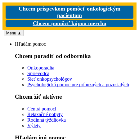
Chcem príspevkom pomôcť onkologickým
pacientom
Chcem pomôcť kúpou merchu
Menu
▲
Hľadám pomoc
Chcem poradiť od odborníka
Onkoporadňa
Sprievodca
Sieť onkopsychológov
Psychologická pomoc pre príbuzných a pozostalých
Chcem žiť aktívne
Centrá pomoci
Relaxačné pobyty
Rodinná týždňovka
Výlety
Hľadám inú pomoc