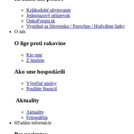
Krátkodobé ubytovanie
Jednorazový príspevok
OnkoForum.sk
Vystrihaj sa Slovensko / Parochne / Hodvábne šatky
O nás
O lige proti rakovine
Kto sme
Z histórie
Ako sme hospodárili
Výročné správy
Použitie financií
Aktuality
Aktuality
Fotogaléria
Hľadám informácie