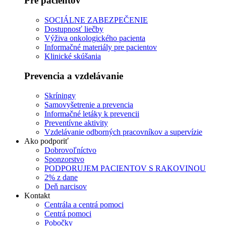
Pre pacientov
SOCIÁLNE ZABEZPEČENIE
Dostupnosť liečby
Výživa onkologického pacienta
Informačné materiály pre pacientov
Klinické skúšania
Prevencia a vzdelávanie
Skríningy
Samovyšetrenie a prevencia
Informačné letáky k prevencii
Preventívne aktivity
Vzdelávanie odborných pracovníkov a supervízie
Ako podporiť
Dobrovoľníctvo
Sponzorstvo
PODPORUJEM PACIENTOV S RAKOVINOU
2% z dane
Deň narcisov
Kontakt
Centrála a centrá pomoci
Centrá pomoci
Pobočky