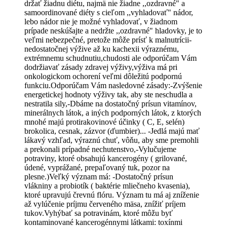
držať žiadnu diétu, najmä nie žiadne ,,ozdravné" a
samoordinované diéty s cieľom ,,vyhladovať" nádor,
lebo nádor nie je možné vyhladovať, v žiadnom
prípade neskúšajte a nedržte ,,ozdravné" hladovky, je to
veľmi nebezpečné, pretože môže prísť k malnutrícii-
nedostatočnej výžive až ku kachexii výraznému,
extrémnemu schudnutiu,chudosti ale odporúčam Vám
dodržiavať zásady zdravej výživy,výživa má pri
onkologickom ochorení veľmi dôležitú podpornú
funkciu.Odporúčam Vám nasledovné zásady:-Zvýšenie
energetickej hodnoty výživy tak, aby ste neschudla a
nestratila sily,-Dbáme na dostatočný prísun vitamínov,
minerálnych látok, a iných podporných látok, z ktorých
mnohé majú protirakovinové účinky ( C, E, selén)
brokolica, cesnak, zázvor (ďumbier)... -Jedlá majú mať
lákavý vzhľad, výraznú chuť, vôňu, aby sme premohli
a prekonali prípadné nechutenstvo,-Vylučujeme
potraviny, ktoré obsahujú kancerogény ( grilované,
údené, vyprážané, prepaľovaný tuk, pozor na
plesne.)Veľký význam má: -Dostatočný prísun
vlákniny a probiotík ( baktérie mliečneho kvasenia),
ktoré upravujú črevnú flóru. Význam tu má aj zníženie
až vylúčenie príjmu červeného mäsa, znížiť príjem
tukov.Vyhýbať sa potravinám, ktoré môžu byť
kontaminované kancerogénnymi látkami: toxínmi