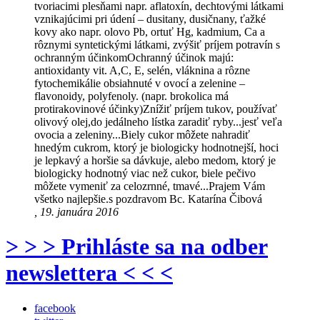
tvoriacimi plesňami napr. aflatoxín, dechtovými látkami
vznikajúcimi pri údení – dusitany, dusičnany, ťažké
kovy ako napr. olovo Pb, ortuť Hg, kadmium, Ca a
rôznymi syntetickými látkami, zvýšiť príjem potravín s
ochranným účinkomOchranný účinok majú:
antioxidanty vit. A,C, E, selén, vláknina a rôzne
fytochemikálie obsiahnuté v ovocí a zelenine –
flavonoidy, polyfenoly. (napr. brokolica má
protirakovinové účinky)Znížiť príjem tukov, používať
olivový olej,do jedálneho lístka zaradiť ryby...jesť veľa
ovocia a zeleniny...Biely cukor môžete nahradiť
hnedým cukrom, ktorý je biologicky hodnotnejší, hoci
je lepkavý a horšie sa dávkuje, alebo medom, ktorý je
biologicky hodnotný viac než cukor, biele pečivo
môžete vymeniť za celozrnné, tmavé...Prajem Vám
všetko najlepšie.s pozdravom Bc. Katarína Čibová
, 19. januára 2016
> > > Prihláste sa na odber
newslettera < < <
facebook