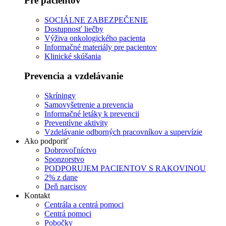
Pre pacientov
SOCIÁLNE ZABEZPEČENIE
Dostupnosť liečby
Výživa onkologického pacienta
Informačné materiály pre pacientov
Klinické skúšania
Prevencia a vzdelávanie
Skríningy
Samovyšetrenie a prevencia
Informačné letáky k prevencii
Preventívne aktivity
Vzdelávanie odborných pracovníkov a supervízie
Ako podporiť
Dobrovoľníctvo
Sponzorstvo
PODPORUJEM PACIENTOV S RAKOVINOU
2% z dane
Deň narcisov
Kontakt
Centrála a centrá pomoci
Centrá pomoci
Pobočky