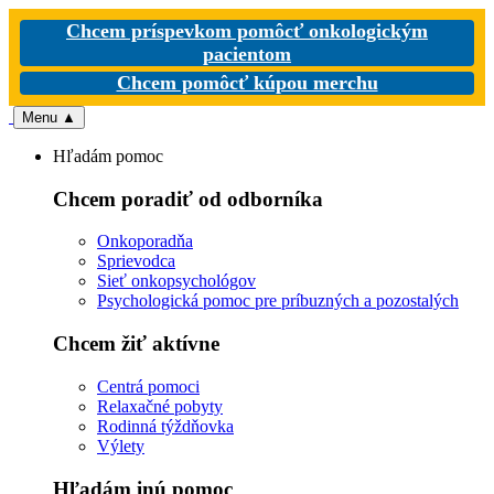
Chcem príspevkom pomôcť onkologickým
pacientom
Chcem pomôcť kúpou merchu
Menu
▲
Hľadám pomoc
Chcem poradiť od odborníka
Onkoporadňa
Sprievodca
Sieť onkopsychológov
Psychologická pomoc pre príbuzných a pozostalých
Chcem žiť aktívne
Centrá pomoci
Relaxačné pobyty
Rodinná týždňovka
Výlety
Hľadám inú pomoc