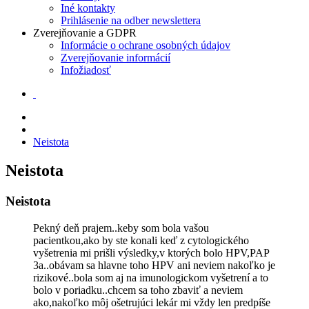
Iné kontakty
Prihlásenie na odber newslettera
Zverejňovanie a GDPR
Informácie o ochrane osobných údajov
Zverejňovanie informácií
Infožiadosť
Neistota
Neistota
Neistota
Pekný deň prajem..keby som bola vašou
pacientkou,ako by ste konali keď z cytologického
vyšetrenia mi prišli výsledky,v ktorých bolo HPV,PAP
3a..obávam sa hlavne toho HPV ani neviem nakoľko je
rizikové..bola som aj na imunologickom vyšetrení a to
bolo v poriadku..chcem sa toho zbaviť a neviem
ako,nakoľko môj ošetrujúci lekár mi vždy len predpíše