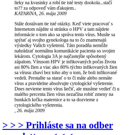
lieky na kvasinky a robí tie isté testy dookola...stačí
to?? za odpoveď vám ďakujem..
KATARíNA, 26. mája 2009
Stále dostávam tie isté otázky. Keď viete pracovať s
Internetom nájdite si stránku o HPV a tam nájdete
informácie o tom ako sa správa tento vírus. Musíte sa
spýtať aj svojho gynekologa na to čo znamenajú
výsledky Vašich vyšetrení. Táto poradňa nemôže
nahrádzať normálnu komunikácie pacienta so svojim
lekárom. Cytologia 3A je najčastejšie spôsobený
zápalom. Vírusom HPV je infikovaných počas života
asi 80% žien a viac ako 80% týchto infikovaných žien
sa vírusu zbaví bez toho aby o tom, že boli infikované
vedeli. Prestaňte sa starať o to či máte alebo nemáte
vírus a pravidelne absolvujte cytologické vyšetrenie.
Dnes nevieme tento vírus liečiť, ale musíme vedieť či u
malého percenta žien vírus nezačína robiť zmeny na
bunkách krčka maternice a to sa dozvieme z
cytologického vyšetrenia.
, 26. mája 2009
> > > Prihláste sa na odber