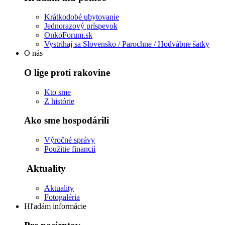
Krátkodobé ubytovanie
Jednorazový príspevok
OnkoForum.sk
Vystrihaj sa Slovensko / Parochne / Hodvábne šatky
O nás
O lige proti rakovine
Kto sme
Z histórie
Ako sme hospodárili
Výročné správy
Použitie financií
Aktuality
Aktuality
Fotogaléria
Hľadám informácie