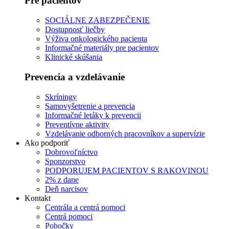
Pre pacientov
SOCIÁLNE ZABEZPEČENIE
Dostupnosť liečby
Výživa onkologického pacienta
Informačné materiály pre pacientov
Klinické skúšania
Prevencia a vzdelávanie
Skríningy
Samovyšetrenie a prevencia
Informačné letáky k prevencii
Preventívne aktivity
Vzdelávanie odborných pracovníkov a supervízie
Ako podporiť
Dobrovoľníctvo
Sponzorstvo
PODPORUJEM PACIENTOV S RAKOVINOU
2% z dane
Deň narcisov
Kontakt
Centrála a centrá pomoci
Centrá pomoci
Pobočky