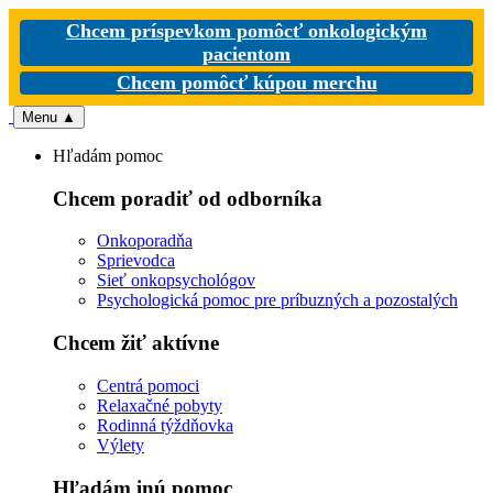
Chcem príspevkom pomôcť onkologickým
pacientom
Chcem pomôcť kúpou merchu
Menu
▲
Hľadám pomoc
Chcem poradiť od odborníka
Onkoporadňa
Sprievodca
Sieť onkopsychológov
Psychologická pomoc pre príbuzných a pozostalých
Chcem žiť aktívne
Centrá pomoci
Relaxačné pobyty
Rodinná týždňovka
Výlety
Hľadám inú pomoc