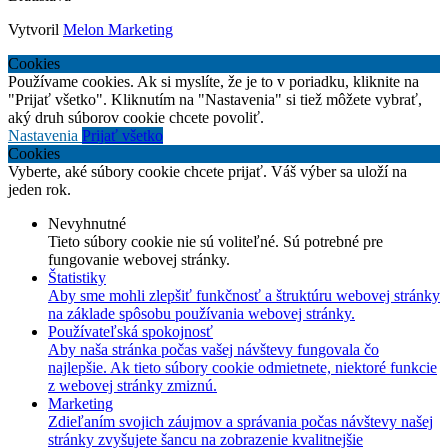
Vytvoril
Melon Marketing
Cookies
Používame cookies. Ak si myslíte, že je to v poriadku, kliknite na
"Prijať všetko". Kliknutím na "Nastavenia" si tiež môžete vybrať,
aký druh súborov cookie chcete povoliť.
Nastavenia
Prijať všetko
Cookies
Vyberte, aké súbory cookie chcete prijať. Váš výber sa uloží na
jeden rok.
Nevyhnutné
Tieto súbory cookie nie sú voliteľné. Sú potrebné pre
fungovanie webovej stránky.
Štatistiky
Aby sme mohli zlepšiť funkčnosť a štruktúru webovej stránky
na základe spôsobu používania webovej stránky.
Používateľská spokojnosť
Aby naša stránka počas vašej návštevy fungovala čo
najlepšie. Ak tieto súbory cookie odmietnete, niektoré funkcie
z webovej stránky zmiznú.
Marketing
Zdieľaním svojich záujmov a správania počas návštevy našej
stránky zvyšujete šancu na zobrazenie kvalitnejšie