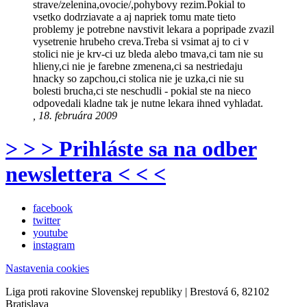
strave/zelenina,ovocie/,pohybovy rezim.Pokial to
vsetko dodrziavate a aj napriek tomu mate tieto
problemy je potrebne navstivit lekara a popripade zvazil
vysetrenie hrubeho creva.Treba si vsimat aj to ci v
stolici nie je krv-ci uz bleda alebo tmava,ci tam nie su
hlieny,ci nie je farebne zmenena,ci sa nestriedaju
hnacky so zapchou,ci stolica nie je uzka,ci nie su
bolesti brucha,ci ste neschudli - pokial ste na nieco
odpovedali kladne tak je nutne lekara ihned vyhladat.
, 18. februára 2009
> > > Prihláste sa na odber
newslettera < < <
facebook
twitter
youtube
instagram
Nastavenia cookies
Liga proti rakovine Slovenskej republiky | Brestová 6, 82102
Bratislava