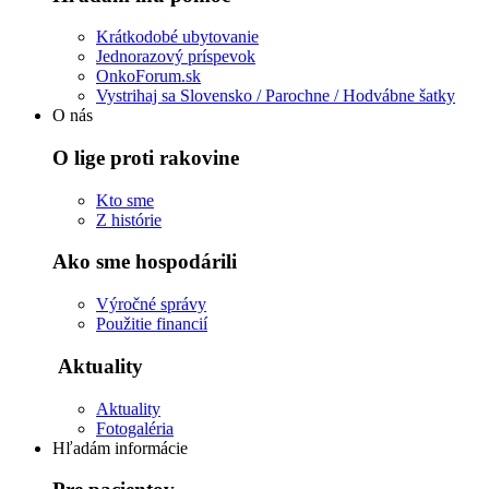
Krátkodobé ubytovanie
Jednorazový príspevok
OnkoForum.sk
Vystrihaj sa Slovensko / Parochne / Hodvábne šatky
O nás
O lige proti rakovine
Kto sme
Z histórie
Ako sme hospodárili
Výročné správy
Použitie financií
Aktuality
Aktuality
Fotogaléria
Hľadám informácie