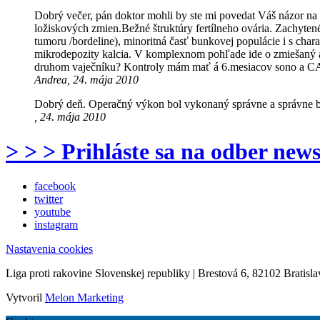
Dobrý večer, pán doktor mohli by ste mi povedat Váš názor na
ložiskových zmien.Bežné štruktúry fertílneho ovária. Zachytené
tumoru /bordeline), minoritná časť bunkovej populácie i s cha
mikrodepozity kalcia. V komplexnom pohľade ide o zmiešaný a
druhom vaječníku? Kontroly mám mať á 6.mesiacov sono a C
Andrea, 24. mája 2010
Dobrý deň. Operačný výkon bol vykonaný správne a správne bu
, 24. mája 2010
> > > Prihláste sa na odber news
facebook
twitter
youtube
instagram
Nastavenia cookies
Liga proti rakovine Slovenskej republiky | Brestová 6, 82102 Bratisla
Vytvoril
Melon Marketing