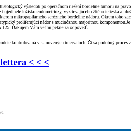
 histologický výsledok po operačnom riešení bordeline tumoru na prav
 i ojedinelé ložisko endometriózy, vyzrievajúceho žltého telieska a pl
rakterom mikropapilárneho serózneho bordeline nádoru. Okrem toho zach
typický proliferujúci nádor s mucinóznou majoritnou komponentou.Je 
A 125. Ďakujem Vám veľmi pekne za odpoveď.
dete kontrolovaná v stanovených intervaloch. Či sa podobný proces zo
lettera < < <
va