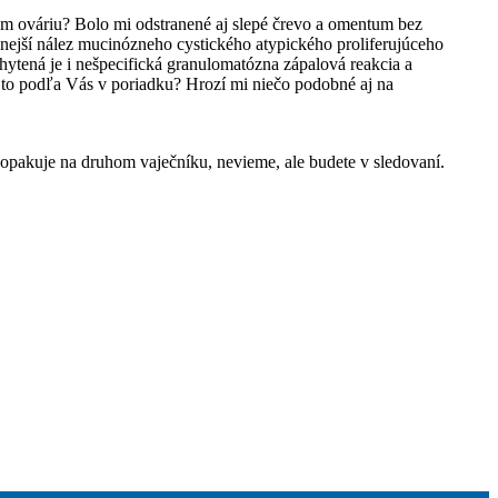
om ováriu? Bolo mi odstranené aj slepé črevo a omentum bez
ošnejší nález mucinózneho cystického atypického proliferujúceho
ytená je i nešpecifická granulomatózna zápalová reakcia a
to podľa Vás v poriadku? Hrozí mi niečo podobné aj na
pakuje na druhom vaječníku, nevieme, ale budete v sledovaní.