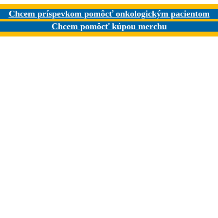
Chcem príspevkom pomôcť onkologickým pacientom
Chcem pomôcť kúpou merchu