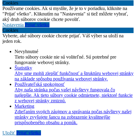
Cookies
Používame cookies. Ak si myslíte, že je to v poriadku, kliknite na
"Prijať všetko". Kliknutím na "Nastavenia" si tiež môžete vybrať,
aký druh súborov cookie chcete povoliť.
Nastavenia
Prijať všetko
Cookies
Vyberte, aké súbory cookie chcete prijať. Váš výber sa uloží na
jeden rok.
Nevyhnutné
Tieto súbory cookie nie sú voliteľné. Sú potrebné pre
fungovanie webovej stránky.
Štatistiky
Aby sme mohli zlepšiť funkčnosť a štruktúru webovej stránky
na základe spôsobu používania webovej stránky.
Používateľská spokojnosť
Aby naša stránka počas vašej návštevy fungovala čo
najlepšie. Ak tieto súbory cookie odmietnete, niektoré funkcie
z webovej stránky zmiznú.
Marketing
Zdieľaním svojich záujmov a správania počas návštevy našej
stránky zvyšujete šancu na zobrazenie kvalitnejšie
prispôsobeného obsahu a ponúk.
Uložiť
Prijať všetko