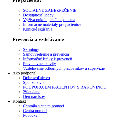
Pre pacientov
SOCIÁLNE ZABEZPEČENIE
Dostupnosť liečby
Výživa onkologického pacienta
Informačné materiály pre pacientov
Klinické skúšania
Prevencia a vzdelávanie
Skríningy
Samovyšetrenie a prevencia
Informačné letáky k prevencii
Preventívne aktivity
Vzdelávanie odborných pracovníkov a supervízie
Ako podporiť
Dobrovoľníctvo
Sponzorstvo
PODPORUJEM PACIENTOV S RAKOVINOU
2% z dane
Deň narcisov
Kontakt
Centrála a centrá pomoci
Centrá pomoci
Pobočky