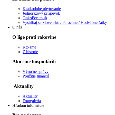
Krátkodobé ubytovanie
Jednorazový príspevok
OnkoForum.sk
Vystrihaj sa Slovensko / Parochne / Hodvábne šatky
O nás
O lige proti rakovine
Kto sme
Z histórie
Ako sme hospodárili
Výročné správy
Použitie financií
Aktuality
Aktuality
Fotogaléria
Hľadám informácie