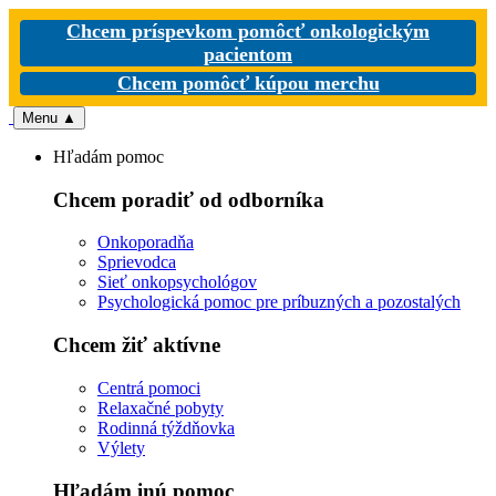
Chcem príspevkom pomôcť onkologickým
pacientom
Chcem pomôcť kúpou merchu
Menu
▲
Hľadám pomoc
Chcem poradiť od odborníka
Onkoporadňa
Sprievodca
Sieť onkopsychológov
Psychologická pomoc pre príbuzných a pozostalých
Chcem žiť aktívne
Centrá pomoci
Relaxačné pobyty
Rodinná týždňovka
Výlety
Hľadám inú pomoc