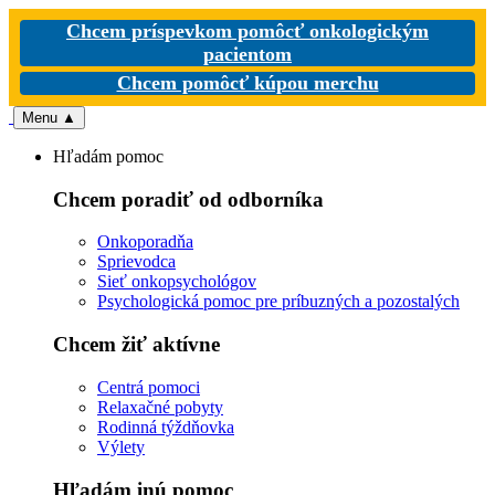
Chcem príspevkom pomôcť onkologickým
pacientom
Chcem pomôcť kúpou merchu
Menu
▲
Hľadám pomoc
Chcem poradiť od odborníka
Onkoporadňa
Sprievodca
Sieť onkopsychológov
Psychologická pomoc pre príbuzných a pozostalých
Chcem žiť aktívne
Centrá pomoci
Relaxačné pobyty
Rodinná týždňovka
Výlety
Hľadám inú pomoc