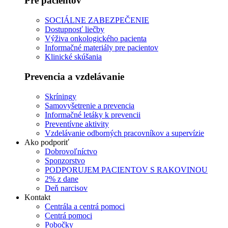
Pre pacientov
SOCIÁLNE ZABEZPEČENIE
Dostupnosť liečby
Výživa onkologického pacienta
Informačné materiály pre pacientov
Klinické skúšania
Prevencia a vzdelávanie
Skríningy
Samovyšetrenie a prevencia
Informačné letáky k prevencii
Preventívne aktivity
Vzdelávanie odborných pracovníkov a supervízie
Ako podporiť
Dobrovoľníctvo
Sponzorstvo
PODPORUJEM PACIENTOV S RAKOVINOU
2% z dane
Deň narcisov
Kontakt
Centrála a centrá pomoci
Centrá pomoci
Pobočky