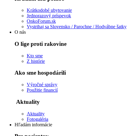
Krátkodobé ubytovanie
Jednorazový príspevok
OnkoForum.sk
Vystrihaj sa Slovensko / Parochne / Hodvábne šatky
O nás
O lige proti rakovine
Kto sme
Z histórie
Ako sme hospodárili
Výročné správy
Použitie financií
Aktuality
Aktuality
Fotogaléria
Hľadám informácie