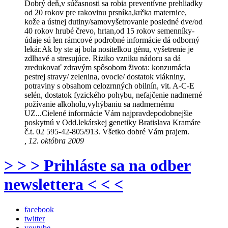
Dobrý deň,v súčasnosti sa robia preventívne prehliadky
od 20 rokov pre rakovinu prsníka,krčka maternice,
kože a ústnej dutiny/samovyšetrovanie posledné dve/od
40 rokov hrubé črevo, hrtan,od 15 rokov semenníky-
údaje sú len rámcové podrobné informácie dá odborný
lekár.Ak by ste aj bola nositelkou génu, vyšetrenie je
zdlhavé a stresujúce. Riziko vzniku nádoru sa dá
zredukovať zdravým spôsobom života: konzumácia
pestrej stravy/ zelenina, ovocie/ dostatok vlákniny,
potraviny s obsahom celozrnných obilnín, vit. A-C-E
selén, dostatok fyzického pohybu, nefajčenie nadmerné
požívanie alkoholu,vyhýbaniu sa nadmernému
UZ...Cielené informácie Vám najpravdepodobnejšie
poskytnú v Odd.lekárskej genetiky Bratislava Kramáre
č.t. 02 595-42-805/913. Všetko dobré Vám prajem.
, 12. októbra 2009
> > > Prihláste sa na odber
newslettera < < <
facebook
twitter
youtube