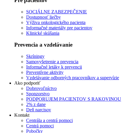
Pre pacientov
SOCIÁLNE ZABEZPEČENIE
Dostupnosť liečby
Výživa onkologického pacienta
Informačné materiály pre pacientov
Klinické skúšania
Prevencia a vzdelávanie
Skríningy
Samovyšetrenie a prevencia
Informačné letáky k prevencii
Preventívne aktivity
Vzdelávanie odborných pracovníkov a supervízie
Ako podporiť
Dobrovoľníctvo
Sponzorstvo
PODPORUJEM PACIENTOV S RAKOVINOU
2% z dane
Deň narcisov
Kontakt
Centrála a centrá pomoci
Centrá pomoci
Pobočky