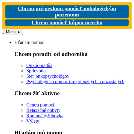
Chcem príspevkom pomôcť onkologickým
pacientom
Chcem pomôcť kúpou merchu
Menu
▲
Hľadám pomoc
Chcem poradiť od odborníka
Onkoporadňa
Sprievodca
Sieť onkopsychológov
Psychologická pomoc pre príbuzných a pozostalých
Chcem žiť aktívne
Centrá pomoci
Relaxačné pobyty
Rodinná týždňovka
Výlety
Hľadám inú pomoc