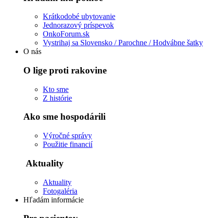
Krátkodobé ubytovanie
Jednorazový príspevok
OnkoForum.sk
Vystrihaj sa Slovensko / Parochne / Hodvábne šatky
O nás
O lige proti rakovine
Kto sme
Z histórie
Ako sme hospodárili
Výročné správy
Použitie financií
Aktuality
Aktuality
Fotogaléria
Hľadám informácie