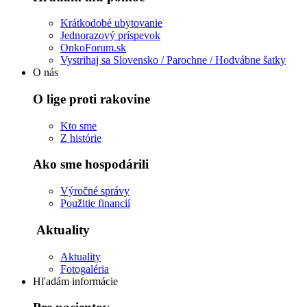
Krátkodobé ubytovanie
Jednorazový príspevok
OnkoForum.sk
Vystrihaj sa Slovensko / Parochne / Hodvábne šatky
O nás
O lige proti rakovine
Kto sme
Z histórie
Ako sme hospodárili
Výročné správy
Použitie financií
Aktuality
Aktuality
Fotogaléria
Hľadám informácie