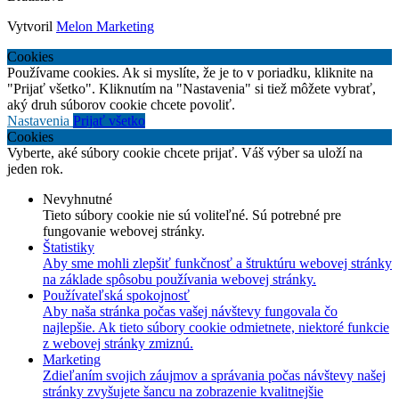
Vytvoril
Melon Marketing
Cookies
Používame cookies. Ak si myslíte, že je to v poriadku, kliknite na
"Prijať všetko". Kliknutím na "Nastavenia" si tiež môžete vybrať,
aký druh súborov cookie chcete povoliť.
Nastavenia
Prijať všetko
Cookies
Vyberte, aké súbory cookie chcete prijať. Váš výber sa uloží na
jeden rok.
Nevyhnutné
Tieto súbory cookie nie sú voliteľné. Sú potrebné pre
fungovanie webovej stránky.
Štatistiky
Aby sme mohli zlepšiť funkčnosť a štruktúru webovej stránky
na základe spôsobu používania webovej stránky.
Používateľská spokojnosť
Aby naša stránka počas vašej návštevy fungovala čo
najlepšie. Ak tieto súbory cookie odmietnete, niektoré funkcie
z webovej stránky zmiznú.
Marketing
Zdieľaním svojich záujmov a správania počas návštevy našej
stránky zvyšujete šancu na zobrazenie kvalitnejšie