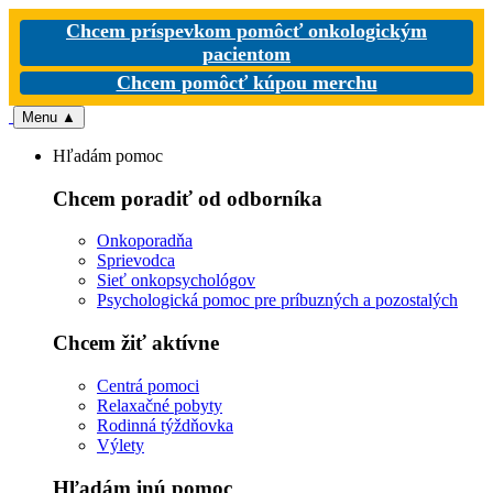
Chcem príspevkom pomôcť onkologickým
pacientom
Chcem pomôcť kúpou merchu
Menu
▲
Hľadám pomoc
Chcem poradiť od odborníka
Onkoporadňa
Sprievodca
Sieť onkopsychológov
Psychologická pomoc pre príbuzných a pozostalých
Chcem žiť aktívne
Centrá pomoci
Relaxačné pobyty
Rodinná týždňovka
Výlety
Hľadám inú pomoc