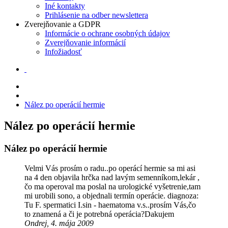
Iné kontakty
Prihlásenie na odber newslettera
Zverejňovanie a GDPR
Informácie o ochrane osobných údajov
Zverejňovanie informácií
Infožiadosť
Nález po operácií hermie
Nález po operácií hermie
Nález po operácií hermie
Velmi Vás prosím o radu..po operácí hermie sa mi asi
na 4 den objavila hrčka nad lavým semenníkom,lekár ,
čo ma operoval ma poslal na urologické vyšetrenie,tam
mi urobili sono, a objednali termín operácie. diagnoza:
Tu F. spermatici I.sin - haematoma v.s..prosím Vás,čo
to znamená a či je potrebná operácia?Dakujem
Ondrej, 4. mája 2009