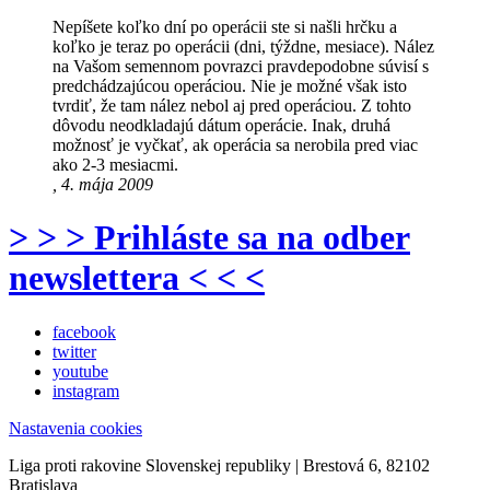
Nepíšete koľko dní po operácii ste si našli hrčku a
koľko je teraz po operácii (dni, týždne, mesiace). Nález
na Vašom semennom povrazci pravdepodobne súvisí s
predchádzajúcou operáciou. Nie je možné však isto
tvrdiť, že tam nález nebol aj pred operáciou. Z tohto
dôvodu neodkladajú dátum operácie. Inak, druhá
možnosť je vyčkať, ak operácia sa nerobila pred viac
ako 2-3 mesiacmi.
, 4. mája 2009
> > > Prihláste sa na odber
newslettera < < <
facebook
twitter
youtube
instagram
Nastavenia cookies
Liga proti rakovine Slovenskej republiky | Brestová 6, 82102
Bratislava