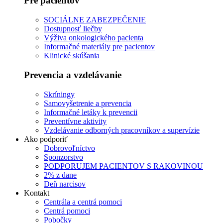
Pre pacientov
SOCIÁLNE ZABEZPEČENIE
Dostupnosť liečby
Výživa onkologického pacienta
Informačné materiály pre pacientov
Klinické skúšania
Prevencia a vzdelávanie
Skríningy
Samovyšetrenie a prevencia
Informačné letáky k prevencii
Preventívne aktivity
Vzdelávanie odborných pracovníkov a supervízie
Ako podporiť
Dobrovoľníctvo
Sponzorstvo
PODPORUJEM PACIENTOV S RAKOVINOU
2% z dane
Deň narcisov
Kontakt
Centrála a centrá pomoci
Centrá pomoci
Pobočky