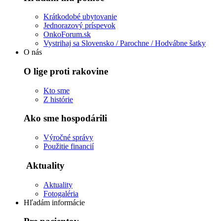
Krátkodobé ubytovanie
Jednorazový príspevok
OnkoForum.sk
Vystrihaj sa Slovensko / Parochne / Hodvábne šatky
O nás
O lige proti rakovine
Kto sme
Z histórie
Ako sme hospodárili
Výročné správy
Použitie financií
Aktuality
Aktuality
Fotogaléria
Hľadám informácie