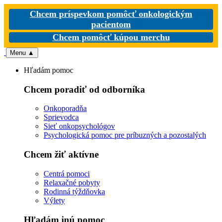
Chcem príspevkom pomôcť onkologickým
pacientom
Chcem pomôcť kúpou merchu
Menu
▲
Hľadám pomoc
Chcem poradiť od odborníka
Onkoporadňa
Sprievodca
Sieť onkopsychológov
Psychologická pomoc pre príbuzných a pozostalých
Chcem žiť aktívne
Centrá pomoci
Relaxačné pobyty
Rodinná týždňovka
Výlety
Hľadám inú pomoc