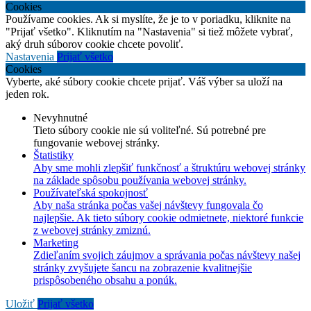
Cookies
Používame cookies. Ak si myslíte, že je to v poriadku, kliknite na
"Prijať všetko". Kliknutím na "Nastavenia" si tiež môžete vybrať,
aký druh súborov cookie chcete povoliť.
Nastavenia
Prijať všetko
Cookies
Vyberte, aké súbory cookie chcete prijať. Váš výber sa uloží na
jeden rok.
Nevyhnutné
Tieto súbory cookie nie sú voliteľné. Sú potrebné pre
fungovanie webovej stránky.
Štatistiky
Aby sme mohli zlepšiť funkčnosť a štruktúru webovej stránky
na základe spôsobu používania webovej stránky.
Používateľská spokojnosť
Aby naša stránka počas vašej návštevy fungovala čo
najlepšie. Ak tieto súbory cookie odmietnete, niektoré funkcie
z webovej stránky zmiznú.
Marketing
Zdieľaním svojich záujmov a správania počas návštevy našej
stránky zvyšujete šancu na zobrazenie kvalitnejšie
prispôsobeného obsahu a ponúk.
Uložiť
Prijať všetko