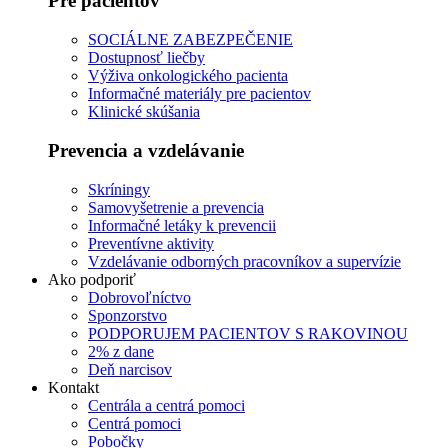
Pre pacientov
SOCIÁLNE ZABEZPEČENIE
Dostupnosť liečby
Výživa onkologického pacienta
Informačné materiály pre pacientov
Klinické skúšania
Prevencia a vzdelávanie
Skríningy
Samovyšetrenie a prevencia
Informačné letáky k prevencii
Preventívne aktivity
Vzdelávanie odborných pracovníkov a supervízie
Ako podporiť
Dobrovoľníctvo
Sponzorstvo
PODPORUJEM PACIENTOV S RAKOVINOU
2% z dane
Deň narcisov
Kontakt
Centrála a centrá pomoci
Centrá pomoci
Pobočky