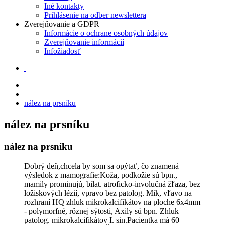
Iné kontakty
Prihlásenie na odber newslettera
Zverejňovanie a GDPR
Informácie o ochrane osobných údajov
Zverejňovanie informácií
Infožiadosť
nález na prsníku
nález na prsníku
nález na prsníku
Dobrý deň,chcela by som sa opýtať, čo znamená
výsledok z mamografie:Koža, podkožie sú bpn.,
mamily prominujú, bilat. atroficko-involučná žľaza, bez
ložiskových lézií, vpravo bez patolog. Mik, vľavo na
rozhraní HQ zhluk mikrokalcifikátov na ploche 6x4mm
- polymorfné, rôznej sýtosti, Axily sú bpn. Zhluk
patolog. mikrokalcifikátov I. sin.Pacientka má 60