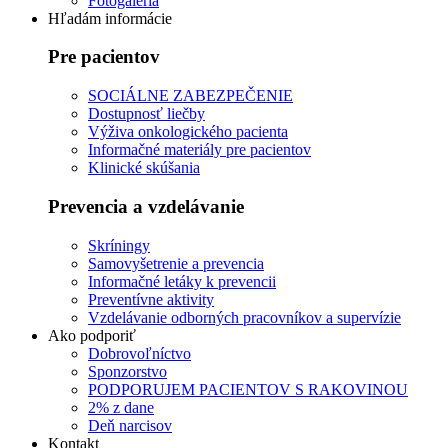
Fotogaléria
Hľadám informácie
Pre pacientov
SOCIÁLNE ZABEZPEČENIE
Dostupnosť liečby
Výživa onkologického pacienta
Informačné materiály pre pacientov
Klinické skúšania
Prevencia a vzdelávanie
Skríningy
Samovyšetrenie a prevencia
Informačné letáky k prevencii
Preventívne aktivity
Vzdelávanie odborných pracovníkov a supervízie
Ako podporiť
Dobrovoľníctvo
Sponzorstvo
PODPORUJEM PACIENTOV S RAKOVINOU
2% z dane
Deň narcisov
Kontakt