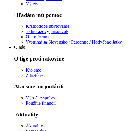
Výlety
Hľadám inú pomoc
Krátkodobé ubytovanie
Jednorazový príspevok
OnkoForum.sk
Vystrihaj sa Slovensko / Parochne / Hodvábne šatky
O nás
O lige proti rakovine
Kto sme
Z histórie
Ako sme hospodárili
Výročné správy
Použitie financií
Aktuality
Aktuality