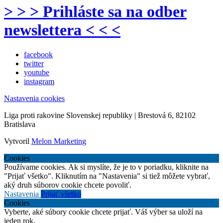
> > > Prihláste sa na odber
newslettera < < <
facebook
twitter
youtube
instagram
Nastavenia cookies
Liga proti rakovine Slovenskej republiky | Brestová 6, 82102
Bratislava
Vytvoril
Melon Marketing
Cookies
Používame cookies. Ak si myslíte, že je to v poriadku, kliknite na
"Prijať všetko". Kliknutím na "Nastavenia" si tiež môžete vybrať,
aký druh súborov cookie chcete povoliť.
Nastavenia
Prijať všetko
Cookies
Vyberte, aké súbory cookie chcete prijať. Váš výber sa uloží na
jeden rok.