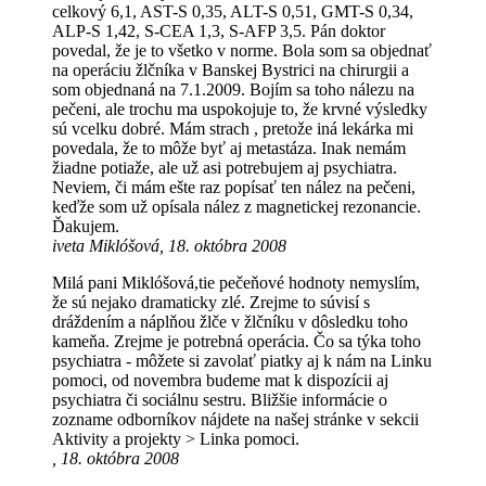
celkový 6,1, AST-S 0,35, ALT-S 0,51, GMT-S 0,34,
ALP-S 1,42, S-CEA 1,3, S-AFP 3,5. Pán doktor
povedal, že je to všetko v norme. Bola som sa objednať
na operáciu žlčníka v Banskej Bystrici na chirurgii a
som objednaná na 7.1.2009. Bojím sa toho nálezu na
pečeni, ale trochu ma uspokojuje to, že krvné výsledky
sú vcelku dobré. Mám strach , pretože iná lekárka mi
povedala, že to môže byť aj metastáza. Inak nemám
žiadne potiaže, ale už asi potrebujem aj psychiatra.
Neviem, či mám ešte raz popísať ten nález na pečeni,
keďže som už opísala nález z magnetickej rezonancie.
Ďakujem.
iveta Miklóšová, 18. októbra 2008
Milá pani Miklóšová,tie pečeňové hodnoty nemyslím,
že sú nejako dramaticky zlé. Zrejme to súvisí s
dráždením a náplňou žlče v žlčníku v dôsledku toho
kameňa. Zrejme je potrebná operácia. Čo sa týka toho
psychiatra - môžete si zavolať piatky aj k nám na Linku
pomoci, od novembra budeme mat k dispozícii aj
psychiatra či sociálnu sestru. Bližšie informácie o
zozname odborníkov nájdete na našej stránke v sekcii
Aktivity a projekty > Linka pomoci.
, 18. októbra 2008