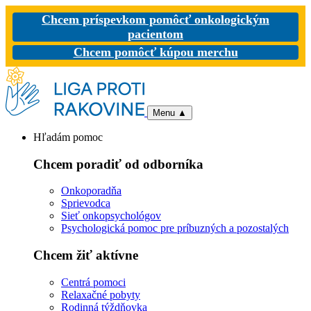
Chcem príspevkom pomôcť onkologickým
pacientom
Chcem pomôcť kúpou merchu
Menu
▲
Hľadám pomoc
Chcem poradiť od odborníka
Onkoporadňa
Sprievodca
Sieť onkopsychológov
Psychologická pomoc pre príbuzných a pozostalých
Chcem žiť aktívne
Centrá pomoci
Relaxačné pobyty
Rodinná týždňovka