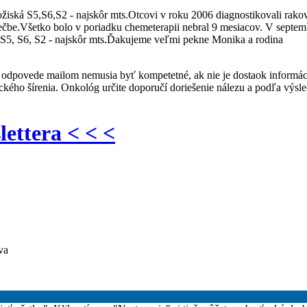
iská S5,S6,S2 - najskôr mts.Otcovi v roku 2006 diagnostikovali rako
liečbe.Všetko bolo v poriadku chemeterapii nebral 9 mesiacov. V septe
o S5, S6, S2 - najskôr mts.Ďakujeme veľmi pekne Monika a rodina
že odpovede mailom nemusia byť kompetetné, ak nie je dostaok informá
tického šírenia. Onkológ určite doporučí doriešenie nálezu a podľa výsl
lettera < < <
va