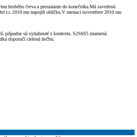
vinu hrubého čreva a prerastanie do konečníka.Má zavedenú
mbri t.r. 2010 mu napojili obličku.V mesiaci novembrer 2010 mu
cií, prípadne sú vytiahnuté z kontextu. S2S6S5 znamená
edku doporučí cielenú liečbu.