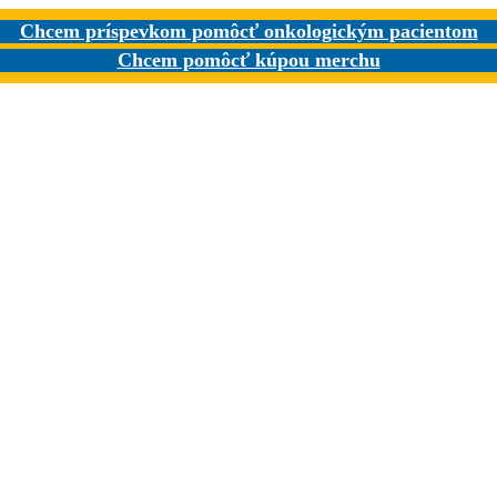
Chcem príspevkom pomôcť onkologickým pacientom
Chcem pomôcť kúpou merchu