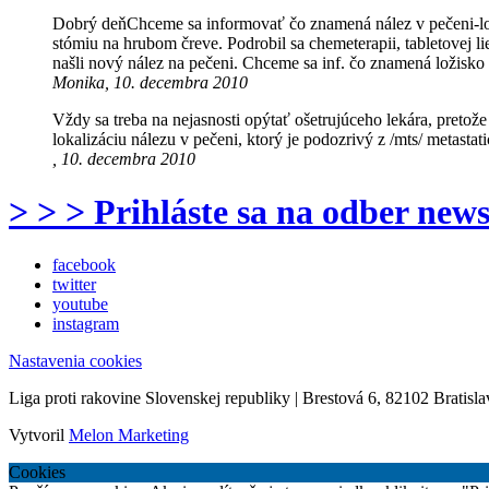
Dobrý deňChceme sa informovať čo znamená nález v pečeni-lož
stómiu na hrubom čreve. Podrobil sa chemeterapii, tabletovej 
našli nový nález na pečeni. Chceme sa inf. čo znamená ložisk
Monika, 10. decembra 2010
Vždy sa treba na nejasnosti opýtať ošetrujúceho lekára, preto
lokalizáciu nálezu v pečeni, ktorý je podozrivý z /mts/ metasta
, 10. decembra 2010
> > > Prihláste sa na odber news
facebook
twitter
youtube
instagram
Nastavenia cookies
Liga proti rakovine Slovenskej republiky | Brestová 6, 82102 Bratisla
Vytvoril
Melon Marketing
Cookies