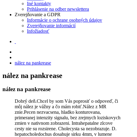
Iné kontakty
Prihlásenie na odber newslettera
Zverejňovanie a GDPR
Informácie o ochrane osobných údajov
Zverejňovanie informácií
Infožiadosť
nález na pankrease
nález na pankrease
nález na pankrease
Dobrý deň.Chcel by som Vás poprosiť o odpoveď, či
môj nález je vážny a čo mám robiť.Nález z MR
znie.Pecen nezvacsena, hladko konturovana,
primeranej intenzity signalu, bez zrejmych loziskovych
zmien v nativnom zobrazeni. Intrahepatalne zlcove
cesty nie su rozsirene. Cholecysta sa nezobrazuje. D.
hepatocholedochus dosahuje sirku 4mm, v lumene