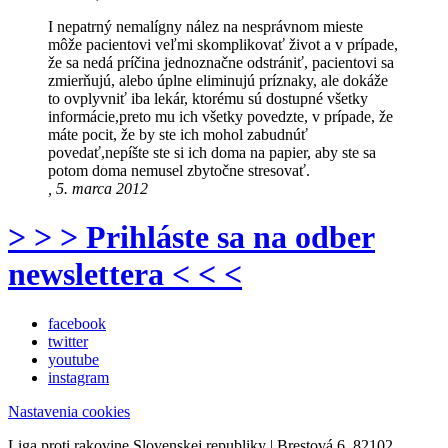
I nepatrný nemalígny nález na nesprávnom mieste
môže pacientovi veľmi skomplikovať život a v prípade,
že sa nedá príčina jednoznačne odstrániť, pacientovi sa
zmierňujú, alebo úplne eliminujú príznaky, ale dokáže
to ovplyvniť iba lekár, ktorému sú dostupné všetky
informácie,preto mu ich všetky povedzte, v prípade, že
máte pocit, že by ste ich mohol zabudnúť
povedať,nepíšte ste si ich doma na papier, aby ste sa
potom doma nemusel zbytočne stresovať.
, 5. marca 2012
> > > Prihláste sa na odber
newslettera < < <
facebook
twitter
youtube
instagram
Nastavenia cookies
Liga proti rakovine Slovenskej republiky | Brestová 6, 82102