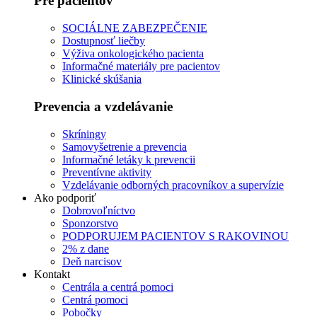
Pre pacientov
SOCIÁLNE ZABEZPEČENIE
Dostupnosť liečby
Výživa onkologického pacienta
Informačné materiály pre pacientov
Klinické skúšania
Prevencia a vzdelávanie
Skríningy
Samovyšetrenie a prevencia
Informačné letáky k prevencii
Preventívne aktivity
Vzdelávanie odborných pracovníkov a supervízie
Ako podporiť
Dobrovoľníctvo
Sponzorstvo
PODPORUJEM PACIENTOV S RAKOVINOU
2% z dane
Deň narcisov
Kontakt
Centrála a centrá pomoci
Centrá pomoci
Pobočky