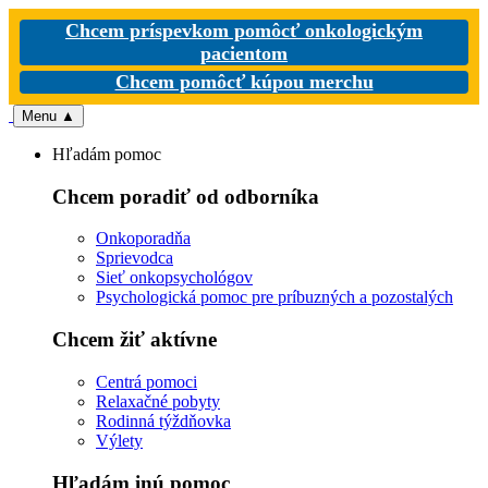
Chcem príspevkom pomôcť onkologickým
pacientom
Chcem pomôcť kúpou merchu
Menu
▲
Hľadám pomoc
Chcem poradiť od odborníka
Onkoporadňa
Sprievodca
Sieť onkopsychológov
Psychologická pomoc pre príbuzných a pozostalých
Chcem žiť aktívne
Centrá pomoci
Relaxačné pobyty
Rodinná týždňovka
Výlety
Hľadám inú pomoc