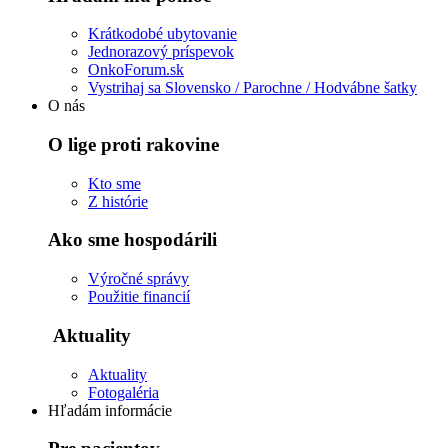
Krátkodobé ubytovanie
Jednorazový príspevok
OnkoForum.sk
Vystrihaj sa Slovensko / Parochne / Hodvábne šatky
O nás
O lige proti rakovine
Kto sme
Z histórie
Ako sme hospodárili
Výročné správy
Použitie financií
Aktuality
Aktuality
Fotogaléria
Hľadám informácie