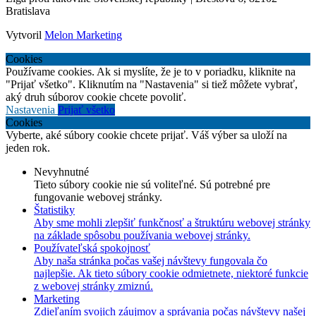
Bratislava
Vytvoril
Melon Marketing
Cookies
Používame cookies. Ak si myslíte, že je to v poriadku, kliknite na
"Prijať všetko". Kliknutím na "Nastavenia" si tiež môžete vybrať,
aký druh súborov cookie chcete povoliť.
Nastavenia
Prijať všetko
Cookies
Vyberte, aké súbory cookie chcete prijať. Váš výber sa uloží na
jeden rok.
Nevyhnutné
Tieto súbory cookie nie sú voliteľné. Sú potrebné pre
fungovanie webovej stránky.
Štatistiky
Aby sme mohli zlepšiť funkčnosť a štruktúru webovej stránky
na základe spôsobu používania webovej stránky.
Používateľská spokojnosť
Aby naša stránka počas vašej návštevy fungovala čo
najlepšie. Ak tieto súbory cookie odmietnete, niektoré funkcie
z webovej stránky zmiznú.
Marketing
Zdieľaním svojich záujmov a správania počas návštevy našej