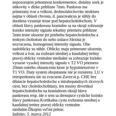
nepozorujem pritomnost konkrementov, distalny usek je
nitkovity v dlzke priblizne 7mm. Pankreas ma
primerany tvar a velkost, drobnolalockovitu strukturu
najma v oblasti chvosta, d. pancreaticus je stihly do
duodena vyustuje tesne pod hepatocholedochom. V
oblasti hlavy pankreasu kranialne sa na okraji zobrazuje
lozisko intenzity signalu tekutiny priemeru priblizne
5mm tesne ulozene pri priebehu hepatocholedochu a
tenkym chobotom do neho ustiace.Slezina je
nezvacsena, homogennej intenzity signalu. Obe
nadoblicky su stihle. Oblicky maju primerane ulozenie,
velkost a tvar, na rozhrani strednej a kaudalnej tretiny
pravej oblicky ventralne medialne sa zobrazuje lozisko
vyrazne vysokej intenzity signalu v T2 VO priemeru
20mm ostreho ohranicenia ktore je hypointenzivne v
T1 VO. Duty system obojstranne nie je rozsireny. LU v
retroperitoneu nie su zvacsene.Zaver:st p. CHE bez
dilatacie hepatocholedochu a intrahepatalnych zlcovych
ciest, bez choledocholitiazy, len mozny divertikul
hepatocholedochu na kranialnom okraji hlavy
pankreasu resp. ide o sem sa drenujuce cysticke lozisko
hlavy pankreasu.Kortikalna cysta rozhrania strednej a
kaudalnej tretiny pravej oblicky ventralne
medialne.Ďkujem veľmi pekne.
ladislav, 5. marca 2012