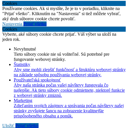
Cookies
Používame cookies. Ak si myslíte, že je to v poriadku, kliknite na
"Prijať všetko". Kliknutím na "Nastavenia" si tiež môžete vybrať,
aký druh súborov cookie chcete povoliť.
Nastavenia
Prijať všetko
Cookies
Vyberte, aké súbory cookie chcete prijať. Váš výber sa uloží na
jeden rok.
Nevyhnutné
Tieto súbory cookie nie sú voliteľné. Sú potrebné pre
fungovanie webovej stránky.
Štatistiky
Aby sme mohli zlepšiť funkčnosť a štruktúru webovej stránky
na základe spôsobu používania webovej stránky.
Používateľská spokojnosť
Aby naša stránka počas vašej návštevy fungovala čo
najlepšie. Ak tieto súbory cookie odmietnete, niektoré funkcie
z webovej stránky zmiznú.
Marketing
Zdieľaním svojich záujmov a správania počas návštevy našej
stránky zvyšujete šancu na zobrazenie kvalitnejšie
prispôsobeného obsahu a ponúk.
Uložiť
Prijať všetko