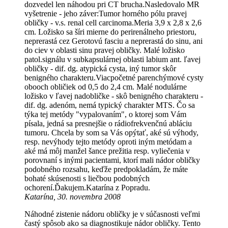
dozvedel len náhodou pri CT brucha.Nasledovalo MR
vyšetrenie - jeho záver:Tumor horného pólu pravej
obličky - v.s. renal cell carcinoma.Meria 3,9 x 2,8 x 2,6
cm. Ložisko sa šíri mierne do perirenálneho priestoru,
neprerastá cez Gerotovú fasciu a neprerastá do sinu, ani
do ciev v oblasti sinu pravej obličky. Malé ložisko
patol.signálu v subkapsulárnej oblasti labium ant. ľavej
obličky - dif. dg. atypická cysta, iný tumor skôr
benigného charakteru.Viacpočetné parenchýmové cysty
obooch obličiek od 0,5 do 2,4 cm. Malé nodulárne
ložisko v ľavej nadobličke - skô benigného charakteru -
dif. dg. adenóm, nemá typický charakter MTS. Čo sa
týka tej metódy "vypalovaním", o ktorej som Vám
písala, jedná sa presnejšie o rádiofrekvenčnú abláciu
tumoru. Chcela by som sa Vás opýtať, aké sú výhody,
resp. nevýhody tejto metódy oproti iným metódam a
aké má môj manžel šance prežitia resp. vyliečenia v
porovnaní s inými pacientami, ktorí mali nádor obličky
podobného rozsahu, keďže predpokladám, že máte
bohaté skúsenosti s liečbou podobných
ochorení.Ďakujem.Katarína z Popradu.
Katarína, 30. novembra 2008
Náhodné zistenie nádoru obličky je v súčasnosti veľmi
častý spôsob ako sa diagnostikuje nádor obličky. Tento