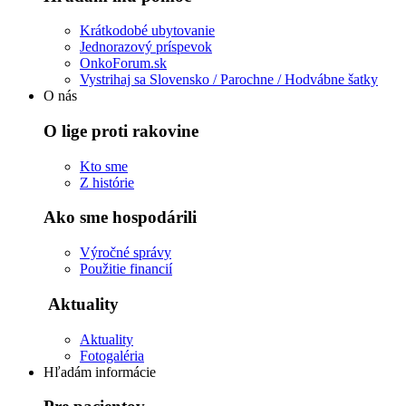
Krátkodobé ubytovanie
Jednorazový príspevok
OnkoForum.sk
Vystrihaj sa Slovensko / Parochne / Hodvábne šatky
O nás
O lige proti rakovine
Kto sme
Z histórie
Ako sme hospodárili
Výročné správy
Použitie financií
Aktuality
Aktuality
Fotogaléria
Hľadám informácie