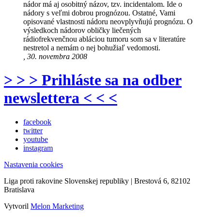
nádor má aj osobitný názov, tzv. incidentalom. Ide o
nádory s veľmi dobrou prognózou. Ostatné, Vami
opisované vlastnosti nádoru neovplyvňujú prognózu. O
výsledkoch nádorov obličky liečených
rádiofrekvenčnou abláciou tumoru som sa v literatúre
nestretol a nemám o nej bohužiaľ vedomosti.
, 30. novembra 2008
> > > Prihláste sa na odber
newslettera < < <
facebook
twitter
youtube
instagram
Nastavenia cookies
Liga proti rakovine Slovenskej republiky | Brestová 6, 82102
Bratislava
Vytvoril
Melon Marketing