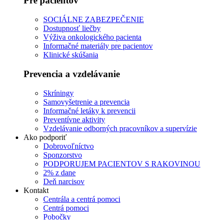
Pre pacientov
SOCIÁLNE ZABEZPEČENIE
Dostupnosť liečby
Výživa onkologického pacienta
Informačné materiály pre pacientov
Klinické skúšania
Prevencia a vzdelávanie
Skríningy
Samovyšetrenie a prevencia
Informačné letáky k prevencii
Preventívne aktivity
Vzdelávanie odborných pracovníkov a supervízie
Ako podporiť
Dobrovoľníctvo
Sponzorstvo
PODPORUJEM PACIENTOV S RAKOVINOU
2% z dane
Deň narcisov
Kontakt
Centrála a centrá pomoci
Centrá pomoci
Pobočky