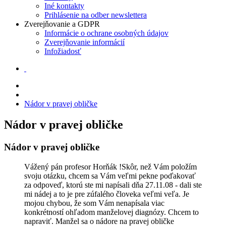
Iné kontakty
Prihlásenie na odber newslettera
Zverejňovanie a GDPR
Informácie o ochrane osobných údajov
Zverejňovanie informácií
Infožiadosť
Nádor v pravej obličke
Nádor v pravej obličke
Nádor v pravej obličke
Vážený pán profesor Horňák !Skôr, než Vám položím
svoju otázku, chcem sa Vám veľmi pekne poďakovať
za odpoveď, ktorú ste mi napísali dňa 27.11.08 - dali ste
mi nádej a to je pre zúfalého človeka veľmi veľa. Je
mojou chybou, že som Vám nenapísala viac
konkrétností ohľadom manželovej diagnózy. Chcem to
napraviť. Manžel sa o nádore na pravej obličke