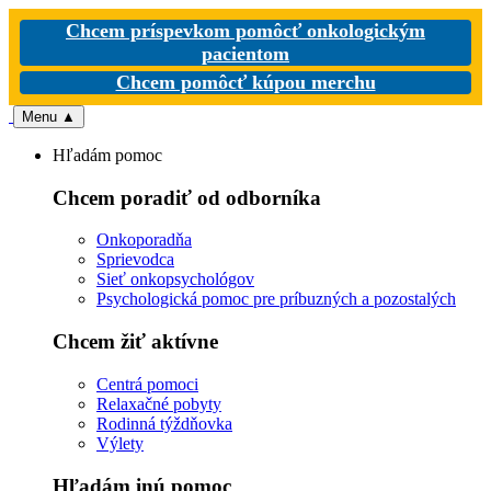
Chcem príspevkom pomôcť onkologickým
pacientom
Chcem pomôcť kúpou merchu
Menu
▲
Hľadám pomoc
Chcem poradiť od odborníka
Onkoporadňa
Sprievodca
Sieť onkopsychológov
Psychologická pomoc pre príbuzných a pozostalých
Chcem žiť aktívne
Centrá pomoci
Relaxačné pobyty
Rodinná týždňovka
Výlety
Hľadám inú pomoc