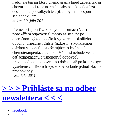
nador ale ten na ktory chemoterapia hned zabera.tak sa
chcem spitat ci to je normalne aby sa takto zlozil za
desat dni .a po kolkych terapiach by mal alespon
sediet.dakujem
milan, 30. júla 2011
Pre nedostupnosť základných informácií Vám
nedokážem odpovedať, mohlo sa stať, že po
operačnom výkone došlo k vytvoreniu okolitého
opuchu, prípadne i ďalšie ťažkosti - s konkrétnou
otázkou sa obráťte na ošetrujúceho lekára, t.č.
chemoteraupeuta, ale ani on Vám asi nebude vedieť
dať jednoznačnú a uspokojivú odpoveď,
pravdepodobne odpovede sa dočkáte až po kontrolných
vyšetreniach. Bez ich výsledkov sa bude jednať skôr o
predpoklady.
, 30. júla 2011
> > > Prihláste sa na odber
newslettera < < <
facebook
twitter