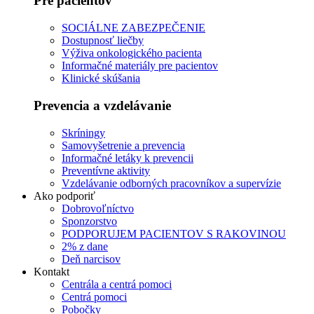
Pre pacientov
SOCIÁLNE ZABEZPEČENIE
Dostupnosť liečby
Výživa onkologického pacienta
Informačné materiály pre pacientov
Klinické skúšania
Prevencia a vzdelávanie
Skríningy
Samovyšetrenie a prevencia
Informačné letáky k prevencii
Preventívne aktivity
Vzdelávanie odborných pracovníkov a supervízie
Ako podporiť
Dobrovoľníctvo
Sponzorstvo
PODPORUJEM PACIENTOV S RAKOVINOU
2% z dane
Deň narcisov
Kontakt
Centrála a centrá pomoci
Centrá pomoci
Pobočky