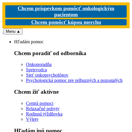
Chcem príspevkom pomôcť onkologickým
pacientom
Chcem pomôcť kúpou merchu
Menu
▲
Hľadám pomoc
Chcem poradiť od odborníka
Onkoporadňa
Sprievodca
Sieť onkopsychológov
Psychologická pomoc pre príbuzných a pozostalých
Chcem žiť aktívne
Centrá pomoci
Relaxačné pobyty
Rodinná týždňovka
Výlety
Hľadám inú pomoc