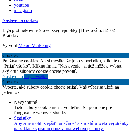
youtube
instagram
Nastavenia cookies
Liga proti rakovine Slovenskej republiky | Brestová 6, 82102
Bratislava
Vytvoril
Melon Marketing
Cookies
Používame cookies. Ak si myslíte, že je to v poriadku, kliknite na
"Prijať všetko". Kliknutím na "Nastavenia" si tiež môžete vybrať,
aký druh súborov cookie chcete povoliť.
Nastavenia
Prijať všetko
Cookies
Vyberte, aké súbory cookie chcete prijať. Váš výber sa uloží na
jeden rok.
Nevyhnutné
Tieto súbory cookie nie sú voliteľné. Sú potrebné pre
fungovanie webovej stránky.
Štatistiky
Aby sme mohli zlepšiť funkčnosť a štruktúru webovej stránky
na základe spôsobu používania webovej stránky.