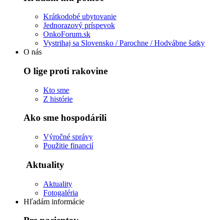
Krátkodobé ubytovanie
Jednorazový príspevok
OnkoForum.sk
Vystrihaj sa Slovensko / Parochne / Hodvábne šatky
O nás
O lige proti rakovine
Kto sme
Z histórie
Ako sme hospodárili
Výročné správy
Použitie financií
Aktuality
Aktuality
Fotogaléria
Hľadám informácie