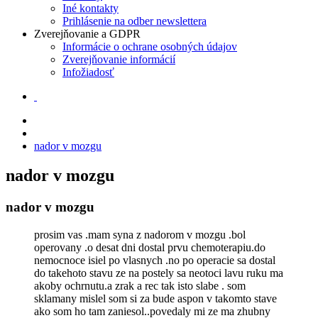
Iné kontakty
Prihlásenie na odber newslettera
Zverejňovanie a GDPR
Informácie o ochrane osobných údajov
Zverejňovanie informácií
Infožiadosť
nador v mozgu
nador v mozgu
nador v mozgu
prosim vas .mam syna z nadorom v mozgu .bol
operovany .o desat dni dostal prvu chemoterapiu.do
nemocnoce isiel po vlasnych .no po operacie sa dostal
do takehoto stavu ze na postely sa neotoci lavu ruku ma
akoby ochrnutu.a zrak a rec tak isto slabe . som
sklamany mislel som si za bude aspon v takomto stave
ako som ho tam zaniesol..povedaly mi ze ma zhubny