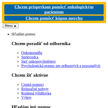
Chcem príspevkom pomôcť onkologickým
pacientom
Chcem pomôcť kúpou merchu
Menu
▲
Hľadám pomoc
Chcem poradiť od odborníka
Onkoporadňa
Sprievodca
Sieť onkopsychológov
Psychologická pomoc pre príbuzných a pozostalých
Chcem žiť aktívne
Centrá pomoci
Relaxačné pobyty
Rodinná týždňovka
Výlety
Hľadám inú pomoc