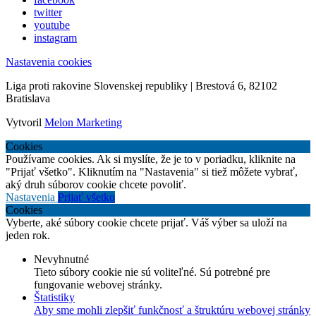
twitter
youtube
instagram
Nastavenia cookies
Liga proti rakovine Slovenskej republiky | Brestová 6, 82102
Bratislava
Vytvoril
Melon Marketing
Cookies
Používame cookies. Ak si myslíte, že je to v poriadku, kliknite na
"Prijať všetko". Kliknutím na "Nastavenia" si tiež môžete vybrať,
aký druh súborov cookie chcete povoliť.
Nastavenia
Prijať všetko
Cookies
Vyberte, aké súbory cookie chcete prijať. Váš výber sa uloží na
jeden rok.
Nevyhnutné
Tieto súbory cookie nie sú voliteľné. Sú potrebné pre
fungovanie webovej stránky.
Štatistiky
Aby sme mohli zlepšiť funkčnosť a štruktúru webovej stránky