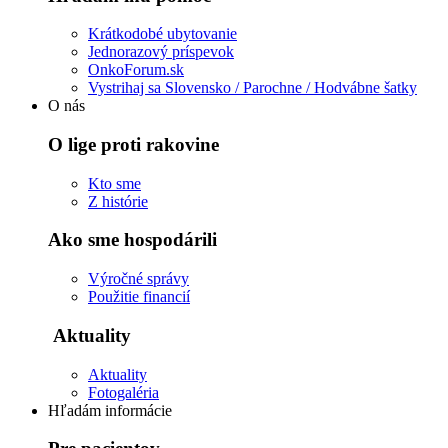
Krátkodobé ubytovanie
Jednorazový príspevok
OnkoForum.sk
Vystrihaj sa Slovensko / Parochne / Hodvábne šatky
O nás
O lige proti rakovine
Kto sme
Z histórie
Ako sme hospodárili
Výročné správy
Použitie financií
Aktuality
Aktuality
Fotogaléria
Hľadám informácie