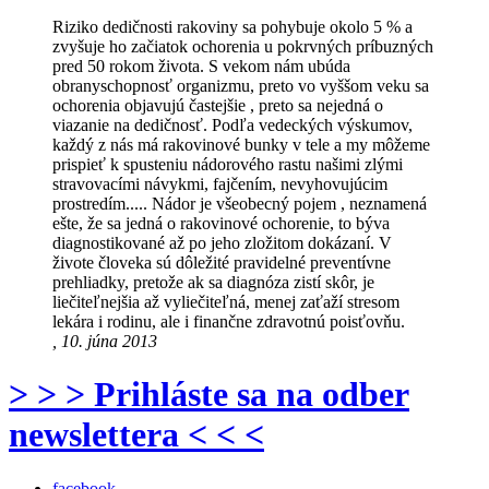
Riziko dedičnosti rakoviny sa pohybuje okolo 5 % a
zvyšuje ho začiatok ochorenia u pokrvných príbuzných
pred 50 rokom života. S vekom nám ubúda
obranyschopnosť organizmu, preto vo vyššom veku sa
ochorenia objavujú častejšie , preto sa nejedná o
viazanie na dedičnosť. Podľa vedeckých výskumov,
každý z nás má rakovinové bunky v tele a my môžeme
prispieť k spusteniu nádorového rastu našimi zlými
stravovacími návykmi, fajčením, nevyhovujúcim
prostredím..... Nádor je všeobecný pojem , neznamená
ešte, že sa jedná o rakovinové ochorenie, to býva
diagnostikované až po jeho zložitom dokázaní. V
živote človeka sú dôležité pravidelné preventívne
prehliadky, pretože ak sa diagnóza zistí skôr, je
liečiteľnejšia až vyliečiteľná, menej zaťaží stresom
lekára i rodinu, ale i finančne zdravotnú poisťovňu.
, 10. júna 2013
> > > Prihláste sa na odber
newslettera < < <
facebook