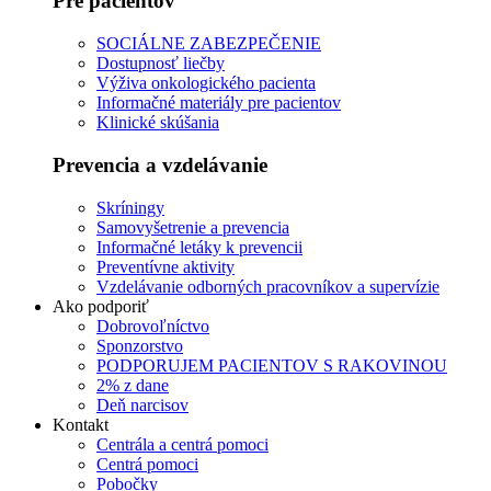
Pre pacientov
SOCIÁLNE ZABEZPEČENIE
Dostupnosť liečby
Výživa onkologického pacienta
Informačné materiály pre pacientov
Klinické skúšania
Prevencia a vzdelávanie
Skríningy
Samovyšetrenie a prevencia
Informačné letáky k prevencii
Preventívne aktivity
Vzdelávanie odborných pracovníkov a supervízie
Ako podporiť
Dobrovoľníctvo
Sponzorstvo
PODPORUJEM PACIENTOV S RAKOVINOU
2% z dane
Deň narcisov
Kontakt
Centrála a centrá pomoci
Centrá pomoci
Pobočky