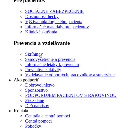
Pre pacientov
SOCIÁLNE ZABEZPEČENIE
Dostupnosť liečby
Výživa onkologického pacienta
Informačné materiály pre pacientov
Klinické skúšania
Prevencia a vzdelávanie
Skríningy
Samovyšetrenie a prevencia
Informačné letáky k prevencii
Preventívne aktivity
Vzdelávanie odborných pracovníkov a supervízie
Ako podporiť
Dobrovoľníctvo
Sponzorstvo
PODPORUJEM PACIENTOV S RAKOVINOU
2% z dane
Deň narcisov
Kontakt
Centrála a centrá pomoci
Centrá pomoci
Pobočky