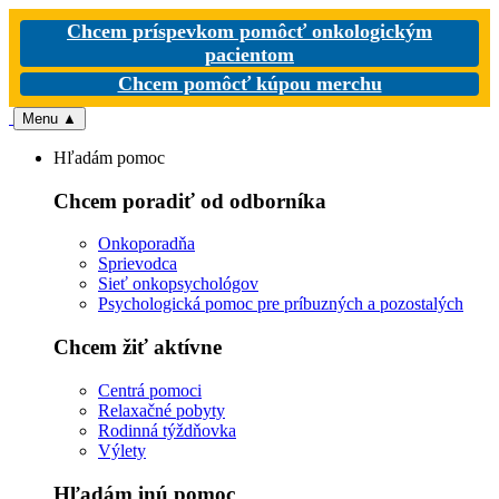
Chcem príspevkom pomôcť onkologickým
pacientom
Chcem pomôcť kúpou merchu
Menu
▲
Hľadám pomoc
Chcem poradiť od odborníka
Onkoporadňa
Sprievodca
Sieť onkopsychológov
Psychologická pomoc pre príbuzných a pozostalých
Chcem žiť aktívne
Centrá pomoci
Relaxačné pobyty
Rodinná týždňovka
Výlety
Hľadám inú pomoc