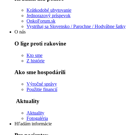
Krátkodobé ubytovanie
Jednorazový príspevok
OnkoForum.sk
Vystrihaj sa Slovensko / Parochne / Hodvábne šatky
O nás
O lige proti rakovine
Kto sme
Z histórie
Ako sme hospodárili
Výročné správy
Použitie financií
Aktuality
Aktuality
Fotogaléria
Hľadám informácie