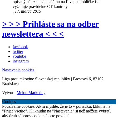
opísaný nález incidentalómu na ľavej nadobličke iste
vyžaduje pravidelné CT kontroly.
, 17. marca 2015
> > > Prihláste sa na odber
newslettera < < <
facebook
twitter
youtube
instagram
Nastavenia cookies
Liga proti rakovine Slovenskej republiky | Brestová 6, 82102
Bratislava
Vytvoril
Melon Marketing
Cookies
Používame cookies. Ak si myslíte, že je to v poriadku, kliknite na
"Prijať všetko". Kliknutím na "Nastavenia" si tiež môžete vybrať,
aký druh súborov cookie chcete povoliť.