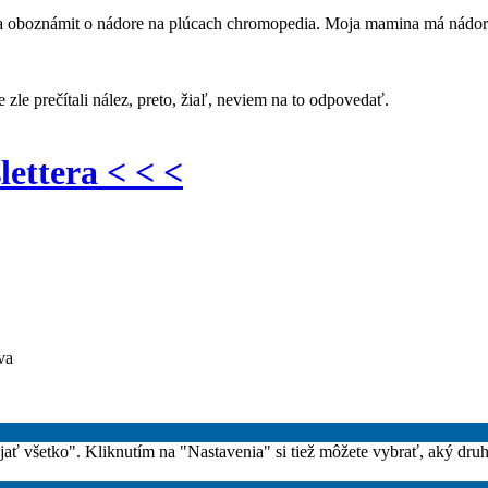
ma oboznámit o nádore na plúcach chromopedia. Moja mamina má nádor n
zle prečítali nález, preto, žiaľ, neviem na to odpovedať.
lettera < < <
va
rijať všetko". Kliknutím na "Nastavenia" si tiež môžete vybrať, aký dru