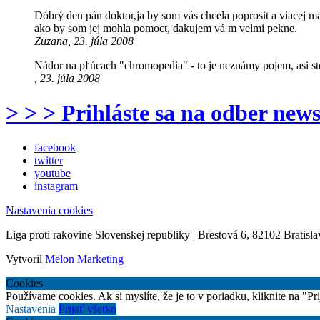
Dóbrý den pán doktor,ja by som vás chcela poprosit a viacej 
ako by som jej mohla pomoct, dakujem vá m velmi pekne.
Zuzana, 23. júla 2008
Nádor na pľúcach "chromopedia" - to je neznámy pojem, asi ste 
, 23. júla 2008
> > > Prihláste sa na odber news
facebook
twitter
youtube
instagram
Nastavenia cookies
Liga proti rakovine Slovenskej republiky | Brestová 6, 82102 Bratisla
Vytvoril
Melon Marketing
Cookies
Používame cookies. Ak si myslíte, že je to v poriadku, kliknite na "P
Nastavenia
Prijať všetko