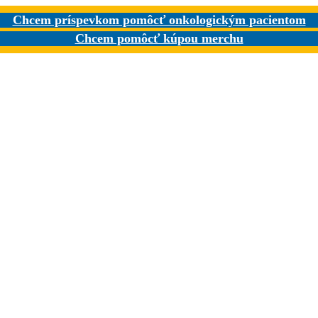
Chcem príspevkom pomôcť onkologickým pacientom
Chcem pomôcť kúpou merchu