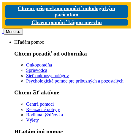
Chcem príspevkom pomôcť onkologickým
pacientom
Chcem pomôcť kúpou merchu
Menu
▲
Hľadám pomoc
Chcem poradiť od odborníka
Onkoporadňa
Sprievodca
Sieť onkopsychológov
Psychologická pomoc pre príbuzných a pozostalých
Chcem žiť aktívne
Centrá pomoci
Relaxačné pobyty
Rodinná týždňovka
Výlety
Hľadám inú pomoc