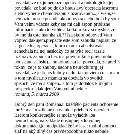
povedal, ze uz ju nemoze operovat a onkologicka jej
povedala, ze bud pojde do bratislavy(operacia laserom)
alebo vyberie chemoterapiu s ozarovanim...ja viem,ze
nemozte presne posudit ako to vyzra alebo bola by som
Vam velmi vdacna keby ste mi dali aspon priblizne
informacie a ako to vidite a kolko rokov si myslite, ze
by mohla este mamka zit.???za skoru odpoved Vam
vopred dakujem.prepacte este som zabudla napisat, ze
ta posledna operacia, ktoru mamka absolvovala
zanechala na nej nasledky co sa tyka reci( tazsie
rozprava, zabuda a tiez ma pravu ruku a pravu nohu
podstatne slabsiu)....onkologicka jej povedala, ze pred 3
rokmi, ze je to zhubny nador a neurochirurg jej
povedal, ze je to nezhubny nador tak neviem co si mam
o tom mysliet..no mamka sa docitala vo svojich
spisoch, ze ma 3.stupen...a toto je dodatok k mojmu
prispevku...dakujem Vam velmi pekne
romana, 5. marca 2009
Dobrý deň pani Romana,u každého pacienta ochorenie
može mať rozdielne chovanie i priebeh.K operácií
laserom konkretnejšie sa može vyjadriť iba
neurochirurg na základe dostupnej zdravotnej
dokumentácií,je predpoklad že by laser mohol pomocť,
žiaľ na aký dlhý čas pravdepodobne nikto nebude