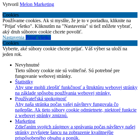
Vytvoril
Melon Marketing
Cookies
Používame cookies. Ak si myslíte, že je to v poriadku, kliknite na
"Prijať všetko". Kliknutím na "Nastavenia" si tiež môžete vybrať,
aký druh súborov cookie chcete povoliť.
Nastavenia
Prijať všetko
Cookies
Vyberte, aké súbory cookie chcete prijať. Váš výber sa uloží na
jeden rok.
Nevyhnutné
Tieto súbory cookie nie sú voliteľné. Sú potrebné pre
fungovanie webovej stránky.
Štatistiky
Aby sme mohli zlepšiť funkčnosť a štruktúru webovej stránky
na základe spôsobu používania webovej stránky.
Používateľská spokojnosť
Aby naša stránka počas vašej návštevy fungovala čo
najlepšie. Ak tieto súbory cookie odmietnete, niektoré funkcie
z webovej stránky zmiznú.
Marketing
Zdieľaním svojich záujmov a správania počas návštevy našej
stránky zvyšujete šancu na zobrazenie kvalitnejšie
prispôsobeného obsahu a ponúk.