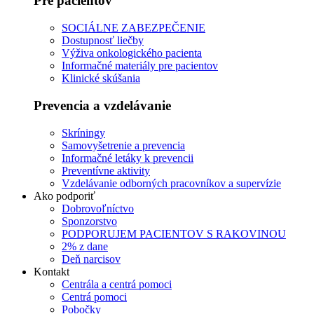
Pre pacientov
SOCIÁLNE ZABEZPEČENIE
Dostupnosť liečby
Výživa onkologického pacienta
Informačné materiály pre pacientov
Klinické skúšania
Prevencia a vzdelávanie
Skríningy
Samovyšetrenie a prevencia
Informačné letáky k prevencii
Preventívne aktivity
Vzdelávanie odborných pracovníkov a supervízie
Ako podporiť
Dobrovoľníctvo
Sponzorstvo
PODPORUJEM PACIENTOV S RAKOVINOU
2% z dane
Deň narcisov
Kontakt
Centrála a centrá pomoci
Centrá pomoci
Pobočky