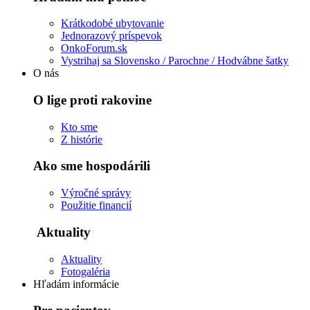
Krátkodobé ubytovanie
Jednorazový príspevok
OnkoForum.sk
Vystrihaj sa Slovensko / Parochne / Hodvábne šatky
O nás
O lige proti rakovine
Kto sme
Z histórie
Ako sme hospodárili
Výročné správy
Použitie financií
Aktuality
Aktuality
Fotogaléria
Hľadám informácie