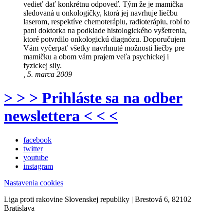
vedieť dať konkrétnu odpoveď. Tým že je mamička
sledovaná u onkologičky, ktorá jej navrhuje liečbu
laserom, respektíve chemoterápiu, radioterápiu, robí to
pani doktorka na podklade histologického vyšetrenia,
ktoré potvrdilo onkologickú diagnózu. Doporučujem
Vám vyčerpať všetky navrhnuté možnosti liečby pre
mamičku a obom vám prajem veľa psychickej i
fyzickej sily.
, 5. marca 2009
> > > Prihláste sa na odber
newslettera < < <
facebook
twitter
youtube
instagram
Nastavenia cookies
Liga proti rakovine Slovenskej republiky | Brestová 6, 82102
Bratislava