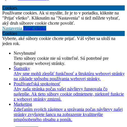
Cookies
Používame cookies. Ak si myslíte, že je to v poriadku, kliknite na
"Prijať všetko". Kliknutím na "Nastavenia" si tiež môžete vybrať,
aký druh súborov cookie chcete povoliť.
Nastavenia
Prijať všetko
Cookies
Vyberte, aké súbory cookie chcete prijať. Váš výber sa uloží na
jeden rok.
Nevyhnutné
Tieto súbory cookie nie sú voliteľné. Sú potrebné pre
fungovanie webovej stránky.
Štatistiky
Aby sme mohli zlepšiť funkčnosť a štruktúru webovej stránky
na základe spôsobu používania webovej stránky.
Používateľská spokojnosť
Aby naša stránka počas vašej návštevy fungovala čo
najlepšie. Ak tieto súbory cookie odmietnete, niektoré funkcie
z webovej stránky zmiznú.
Marketing
Zdieľaním svojich záujmov a správania počas návštevy našej
stránky zvyšujete šancu na zobrazenie kvalitnejšie
prispôsobeného obsahu a ponúk.