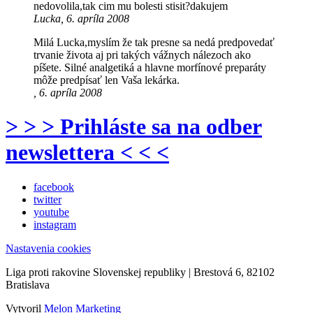
nedovolila,tak cim mu bolesti stisit?dakujem
Lucka, 6. apríla 2008
Milá Lucka,myslím že tak presne sa nedá predpovedať
trvanie života aj pri takých vážnych nálezoch ako
píšete. Silné analgetiká a hlavne morfínové preparáty
môže predpísať len Vaša lekárka.
, 6. apríla 2008
> > > Prihláste sa na odber
newslettera < < <
facebook
twitter
youtube
instagram
Nastavenia cookies
Liga proti rakovine Slovenskej republiky | Brestová 6, 82102
Bratislava
Vytvoril
Melon Marketing