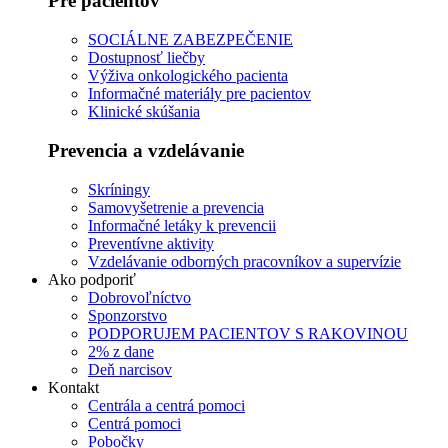
Pre pacientov
SOCIÁLNE ZABEZPEČENIE
Dostupnosť liečby
Výživa onkologického pacienta
Informačné materiály pre pacientov
Klinické skúšania
Prevencia a vzdelávanie
Skríningy
Samovyšetrenie a prevencia
Informačné letáky k prevencii
Preventívne aktivity
Vzdelávanie odborných pracovníkov a supervízie
Ako podporiť
Dobrovoľníctvo
Sponzorstvo
PODPORUJEM PACIENTOV S RAKOVINOU
2% z dane
Deň narcisov
Kontakt
Centrála a centrá pomoci
Centrá pomoci
Pobočky