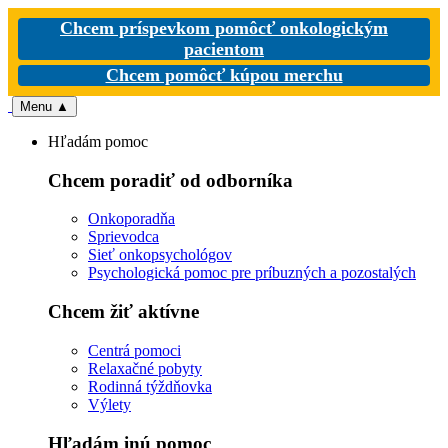
Chcem príspevkom pomôcť onkologickým
pacientom
Chcem pomôcť kúpou merchu
Menu
▲
Hľadám pomoc
Chcem poradiť od odborníka
Onkoporadňa
Sprievodca
Sieť onkopsychológov
Psychologická pomoc pre príbuzných a pozostalých
Chcem žiť aktívne
Centrá pomoci
Relaxačné pobyty
Rodinná týždňovka
Výlety
Hľadám inú pomoc