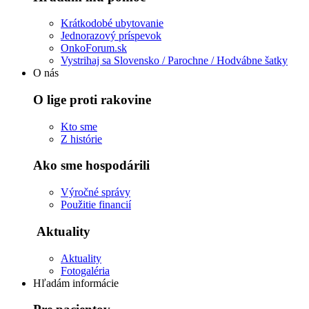
Krátkodobé ubytovanie
Jednorazový príspevok
OnkoForum.sk
Vystrihaj sa Slovensko / Parochne / Hodvábne šatky
O nás
O lige proti rakovine
Kto sme
Z histórie
Ako sme hospodárili
Výročné správy
Použitie financií
Aktuality
Aktuality
Fotogaléria
Hľadám informácie