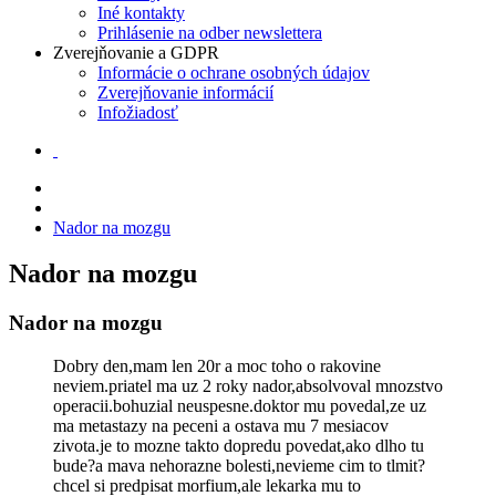
Iné kontakty
Prihlásenie na odber newslettera
Zverejňovanie a GDPR
Informácie o ochrane osobných údajov
Zverejňovanie informácií
Infožiadosť
Nador na mozgu
Nador na mozgu
Nador na mozgu
Dobry den,mam len 20r a moc toho o rakovine
neviem.priatel ma uz 2 roky nador,absolvoval mnozstvo
operacii.bohuzial neuspesne.doktor mu povedal,ze uz
ma metastazy na peceni a ostava mu 7 mesiacov
zivota.je to mozne takto dopredu povedat,ako dlho tu
bude?a mava nehorazne bolesti,nevieme cim to tlmit?
chcel si predpisat morfium,ale lekarka mu to