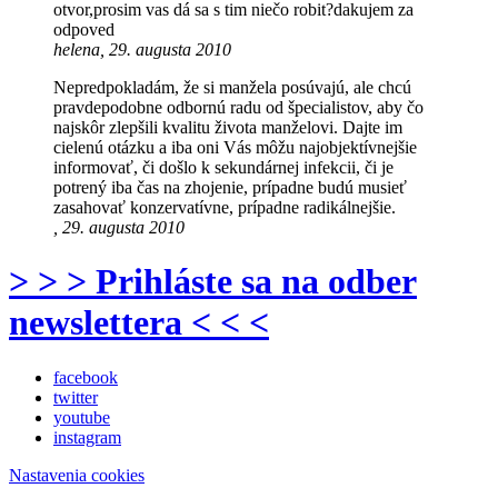
otvor,prosim vas dá sa s tim niečo robit?dakujem za
odpoved
helena, 29. augusta 2010
Nepredpokladám, že si manžela posúvajú, ale chcú
pravdepodobne odbornú radu od špecialistov, aby čo
najskôr zlepšili kvalitu života manželovi. Dajte im
cielenú otázku a iba oni Vás môžu najobjektívnejšie
informovať, či došlo k sekundárnej infekcii, či je
potrený iba čas na zhojenie, prípadne budú musieť
zasahovať konzervatívne, prípadne radikálnejšie.
, 29. augusta 2010
> > > Prihláste sa na odber
newslettera < < <
facebook
twitter
youtube
instagram
Nastavenia cookies