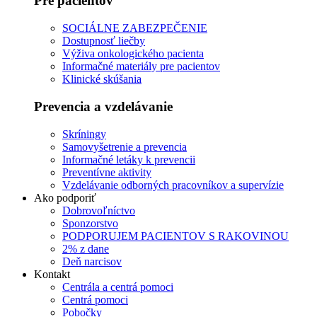
Pre pacientov
SOCIÁLNE ZABEZPEČENIE
Dostupnosť liečby
Výživa onkologického pacienta
Informačné materiály pre pacientov
Klinické skúšania
Prevencia a vzdelávanie
Skríningy
Samovyšetrenie a prevencia
Informačné letáky k prevencii
Preventívne aktivity
Vzdelávanie odborných pracovníkov a supervízie
Ako podporiť
Dobrovoľníctvo
Sponzorstvo
PODPORUJEM PACIENTOV S RAKOVINOU
2% z dane
Deň narcisov
Kontakt
Centrála a centrá pomoci
Centrá pomoci
Pobočky