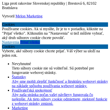
Liga proti rakovine Slovenskej republiky | Brestová 6, 82102
Bratislava
Vytvoril
Melon Marketing
Cookies
Používame cookies. Ak si myslíte, že je to v poriadku, kliknite na
"Prijať všetko". Kliknutím na "Nastavenia" si tiež môžete vybrať,
aký druh súborov cookie chcete povoliť.
Nastavenia
Prijať všetko
Cookies
Vyberte, aké súbory cookie chcete prijať. Váš výber sa uloží na
jeden rok.
Nevyhnutné
Tieto súbory cookie nie sú voliteľné. Sú potrebné pre
fungovanie webovej stránky.
Štatistiky
Aby sme mohli zlepšiť funkčnosť a štruktúru webovej stránky
na základe spôsobu používania webovej stránky.
Používateľská spokojnosť
Aby naša stránka počas vašej návštevy fungovala čo
najlepšie. Ak tieto súbory cookie odmietnete, niektoré funkcie
z webovej stránky zmiznú.
Marketing