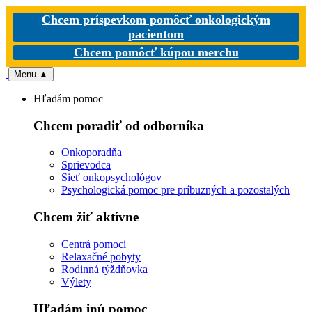
Chcem príspevkom pomôcť onkologickým
pacientom
Chcem pomôcť kúpou merchu
Menu
▲
Hľadám pomoc
Chcem poradiť od odborníka
Onkoporadňa
Sprievodca
Sieť onkopsychológov
Psychologická pomoc pre príbuzných a pozostalých
Chcem žiť aktívne
Centrá pomoci
Relaxačné pobyty
Rodinná týždňovka
Výlety
Hľadám inú pomoc