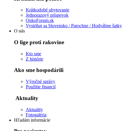
Krátkodobé ubytovanie
Jednorazový príspevok
OnkoForum.sk
Vystrihaj sa Slovensko / Parochne / Hodvábne šatky
O nás
O lige proti rakovine
Kto sme
Z histórie
Ako sme hospodárili
Výročné správy
Použitie financií
Aktuality
Aktuality
Fotogaléria
Hľadám informácie