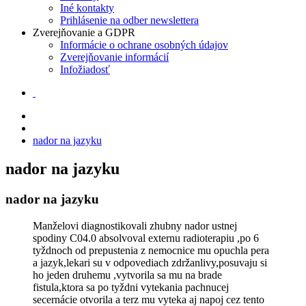
Iné kontakty
Prihlásenie na odber newslettera
Zverejňovanie a GDPR
Informácie o ochrane osobných údajov
Zverejňovanie informácií
Infožiadosť
nador na jazyku
nador na jazyku
nador na jazyku
Manželovi diagnostikovali zhubny nador ustnej
spodiny C04.0 absolvoval externu radioterapiu ,po 6
tyždnoch od prepustenia z nemocnice mu opuchla pera
a jazyk,lekari su v odpovediach zdržanlivy,posuvaju si
ho jeden druhemu ,vytvorila sa mu na brade
fistula,ktora sa po tyždni vytekania pachnucej
secernácie otvorila a terz mu vyteka aj napoj cez tento