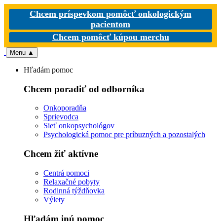
Chcem príspevkom pomôcť onkologickým
pacientom
Chcem pomôcť kúpou merchu
Menu
▲
Hľadám pomoc
Chcem poradiť od odborníka
Onkoporadňa
Sprievodca
Sieť onkopsychológov
Psychologická pomoc pre príbuzných a pozostalých
Chcem žiť aktívne
Centrá pomoci
Relaxačné pobyty
Rodinná týždňovka
Výlety
Hľadám inú pomoc