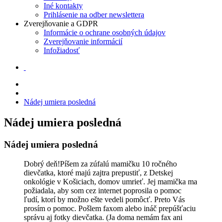
Iné kontakty
Prihlásenie na odber newslettera
Zverejňovanie a GDPR
Informácie o ochrane osobných údajov
Zverejňovanie informácií
Infožiadosť
Nádej umiera posledná
Nádej umiera posledná
Nádej umiera posledná
Dobrý deň!Píšem za zúfalú mamičku 10 ročného
dievčatka, ktoré majú zajtra prepustiť, z Detskej
onkológie v Košiciach, domov umrieť. Jej mamička ma
požiadala, aby som cez internet poprosila o pomoc
ľudí, ktorí by možno ešte vedeli pomôcť. Preto Vás
prosím o pomoc. Pošlem faxom alebo ináč prepúšťaciu
správu aj fotky dievčatka. (Ja doma nemám fax ani