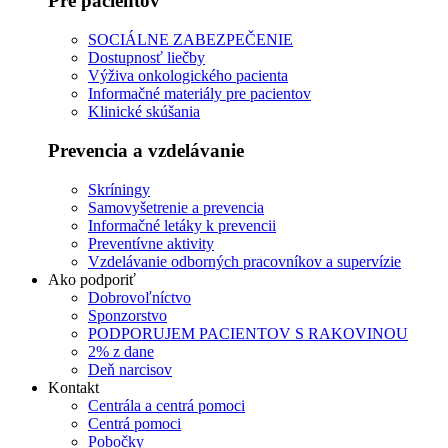
Pre pacientov
SOCIÁLNE ZABEZPEČENIE
Dostupnosť liečby
Výživa onkologického pacienta
Informačné materiály pre pacientov
Klinické skúšania
Prevencia a vzdelávanie
Skríningy
Samovyšetrenie a prevencia
Informačné letáky k prevencii
Preventívne aktivity
Vzdelávanie odborných pracovníkov a supervízie
Ako podporiť
Dobrovoľníctvo
Sponzorstvo
PODPORUJEM PACIENTOV S RAKOVINOU
2% z dane
Deň narcisov
Kontakt
Centrála a centrá pomoci
Centrá pomoci
Pobočky