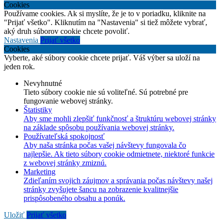
Cookies
Používame cookies. Ak si myslíte, že je to v poriadku, kliknite na
"Prijať všetko". Kliknutím na "Nastavenia" si tiež môžete vybrať,
aký druh súborov cookie chcete povoliť.
Nastavenia
Prijať všetko
Cookies
Vyberte, aké súbory cookie chcete prijať. Váš výber sa uloží na
jeden rok.
Nevyhnutné
Tieto súbory cookie nie sú voliteľné. Sú potrebné pre
fungovanie webovej stránky.
Štatistiky
Aby sme mohli zlepšiť funkčnosť a štruktúru webovej stránky
na základe spôsobu používania webovej stránky.
Používateľská spokojnosť
Aby naša stránka počas vašej návštevy fungovala čo
najlepšie. Ak tieto súbory cookie odmietnete, niektoré funkcie
z webovej stránky zmiznú.
Marketing
Zdieľaním svojich záujmov a správania počas návštevy našej
stránky zvyšujete šancu na zobrazenie kvalitnejšie
prispôsobeného obsahu a ponúk.
Uložiť
Prijať všetko