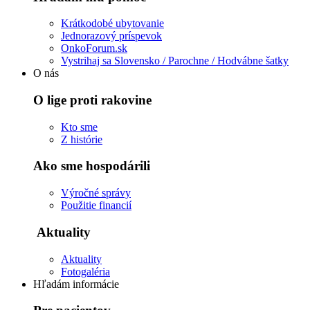
Krátkodobé ubytovanie
Jednorazový príspevok
OnkoForum.sk
Vystrihaj sa Slovensko / Parochne / Hodvábne šatky
O nás
O lige proti rakovine
Kto sme
Z histórie
Ako sme hospodárili
Výročné správy
Použitie financií
Aktuality
Aktuality
Fotogaléria
Hľadám informácie