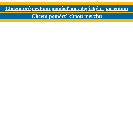
Chcem príspevkom pomôcť onkologickým pacientom
Chcem pomôcť kúpou merchu