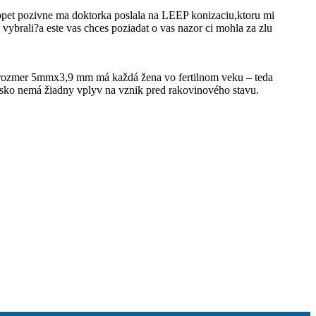
pet pozivne ma doktorka poslala na LEEP konizaciu,ktoru mi
 vybrali?a este vas chces poziadat o vas nazor ci mohla za zlu
á rozmer 5mmx3,9 mm má každá žena vo fertilnom veku – teda
iesko nemá žiadny vplyv na vznik pred rakovinového stavu.