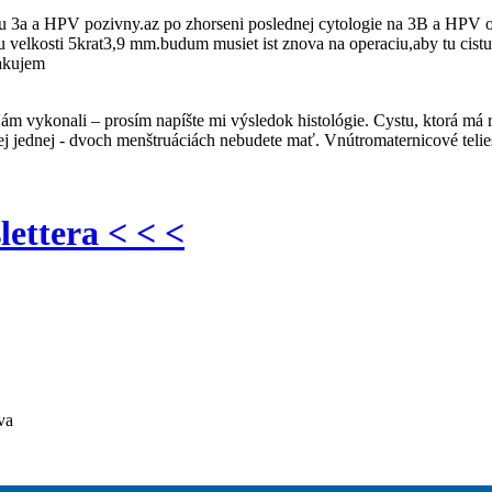
u 3a a HPV pozivny.az po zhorseni poslednej cytologie na 3B a HPV o
iku velkosti 5krat3,9 mm.budum musiet ist znova na operaciu,aby tu cistu
akujem
Vám vykonali – prosím napíšte mi výsledok histológie. Cystu, ktorá m
cej jednej - dvoch menštruáciách nebudete mať. Vnútromaternicové tel
lettera < < <
va