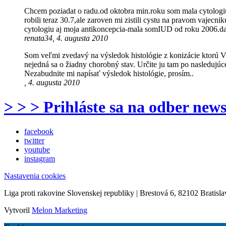
Chcem poziadat o radu.od oktobra min.roku som mala cytologi
robili teraz 30.7,ale zaroven mi zistili cystu na pravom vajecn
cytologiu aj moja antikoncepcia-mala somIUD od roku 2006.d
renata34, 4. augusta 2010
Som veľmi zvedavý na výsledok histológie z konizácie ktorú 
nejedná sa o žiadny chorobný stav. Určite ju tam po nasledujú
Nezabudnite mi napísať výsledok histológie, prosím..
, 4. augusta 2010
> > > Prihláste sa na odber news
facebook
twitter
youtube
instagram
Nastavenia cookies
Liga proti rakovine Slovenskej republiky | Brestová 6, 82102 Bratisla
Vytvoril
Melon Marketing