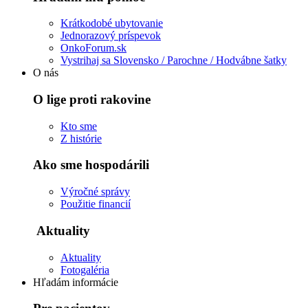
Krátkodobé ubytovanie
Jednorazový príspevok
OnkoForum.sk
Vystrihaj sa Slovensko / Parochne / Hodvábne šatky
O nás
O lige proti rakovine
Kto sme
Z histórie
Ako sme hospodárili
Výročné správy
Použitie financií
Aktuality
Aktuality
Fotogaléria
Hľadám informácie