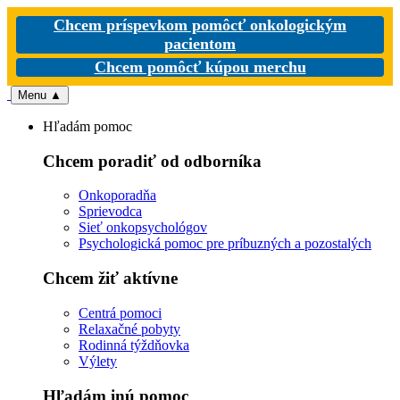
Chcem príspevkom pomôcť onkologickým
pacientom
Chcem pomôcť kúpou merchu
Menu
▲
Hľadám pomoc
Chcem poradiť od odborníka
Onkoporadňa
Sprievodca
Sieť onkopsychológov
Psychologická pomoc pre príbuzných a pozostalých
Chcem žiť aktívne
Centrá pomoci
Relaxačné pobyty
Rodinná týždňovka
Výlety
Hľadám inú pomoc