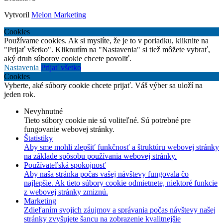
Vytvoril
Melon Marketing
Cookies
Používame cookies. Ak si myslíte, že je to v poriadku, kliknite na
"Prijať všetko". Kliknutím na "Nastavenia" si tiež môžete vybrať,
aký druh súborov cookie chcete povoliť.
Nastavenia
Prijať všetko
Cookies
Vyberte, aké súbory cookie chcete prijať. Váš výber sa uloží na
jeden rok.
Nevyhnutné
Tieto súbory cookie nie sú voliteľné. Sú potrebné pre
fungovanie webovej stránky.
Štatistiky
Aby sme mohli zlepšiť funkčnosť a štruktúru webovej stránky
na základe spôsobu používania webovej stránky.
Používateľská spokojnosť
Aby naša stránka počas vašej návštevy fungovala čo
najlepšie. Ak tieto súbory cookie odmietnete, niektoré funkcie
z webovej stránky zmiznú.
Marketing
Zdieľaním svojich záujmov a správania počas návštevy našej
stránky zvyšujete šancu na zobrazenie kvalitnejšie