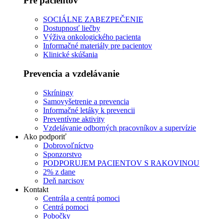
Pre pacientov
SOCIÁLNE ZABEZPEČENIE
Dostupnosť liečby
Výživa onkologického pacienta
Informačné materiály pre pacientov
Klinické skúšania
Prevencia a vzdelávanie
Skríningy
Samovyšetrenie a prevencia
Informačné letáky k prevencii
Preventívne aktivity
Vzdelávanie odborných pracovníkov a supervízie
Ako podporiť
Dobrovoľníctvo
Sponzorstvo
PODPORUJEM PACIENTOV S RAKOVINOU
2% z dane
Deň narcisov
Kontakt
Centrála a centrá pomoci
Centrá pomoci
Pobočky