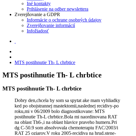
Iné kontakty
Prihlásenie na odber newslettera
Zverejňovanie a GDPR
Informácie o ochrane osobných údajov
Zverejňovanie informácií
Infožiadosť
MTS postihnutie Th- L chrbtice
MTS postihnutie Th- L chrbtice
MTS postihnutie Th- L chrbtice
Dobry den,chcela by som sa spytat ake mam vyhliadky
ked po obojstrannej mastektomii,naslednej recidivy-po
roku,mi v 06/2009 bolo diagnostikovane: MTS
postihnutie Th-L chrbtice.Bola mi naordinovana RAT
na oblast Th6-,i na oblast hlavice praveho humeru.Pri
dg C-50.9 som absolvovala chemoterapiu FAC/2003/i
RAT 25 oziarov.V roku 2005-recidiva na hrud.stene-