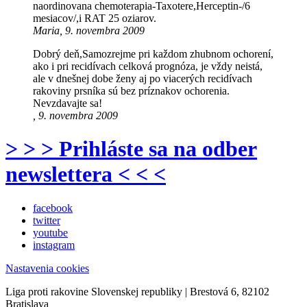
naordinovana chemoterapia-Taxotere,Herceptin-/6
mesiacov/,i RAT 25 oziarov.
Maria, 9. novembra 2009
Dobrý deň,Samozrejme pri každom zhubnom ochorení,
ako i pri recidívach celková prognóza, je vždy neistá,
ale v dnešnej dobe ženy aj po viacerých recidívach
rakoviny prsníka sú bez príznakov ochorenia.
Nevzdavajte sa!
, 9. novembra 2009
> > > Prihláste sa na odber
newslettera < < <
facebook
twitter
youtube
instagram
Nastavenia cookies
Liga proti rakovine Slovenskej republiky | Brestová 6, 82102
Bratislava