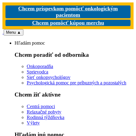
Chcem príspevkom pomôcť onkologickým
pacientom
Chcem pomôcť kúpou merchu
Menu
▲
Hľadám pomoc
Chcem poradiť od odborníka
Onkoporadňa
Sprievodca
Sieť onkopsychológov
Psychologická pomoc pre príbuzných a pozostalých
Chcem žiť aktívne
Centrá pomoci
Relaxačné pobyty
Rodinná týždňovka
Výlety
Hľadám inú pomoc