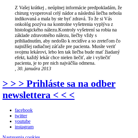
Z Vašej krátkej , neúplnej informácie predpokladám, že
chirurg vyoperoval celý nádor a následná liečba nebola
indikovaná a mala by ste byť zdravá. To že si Vás
onkológ pozýva na kontrolne vyšetrenia vyplýva z
histologického nálezu.Kontroly vyšetrení sa robia na
základe zdravotného nálezu, liečby vždy s
prihliadnutím, aby nedošlo k recidíve a so zreteľom čo
najnižšej radiačnej záťaže pre pacienta. Musíte veriť
svojmu lekárovi, lebo len tak liečba bude mať žiadaný
efekt, každý lekár chce nielen liečiť, ale i vyliečiť
pacienta, je to pre nich najväčšia odmena.
, 30. januára 2013
> > > Prihláste sa na odber
newslettera < < <
facebook
twitter
youtube
instagram
Nastavenia cookies