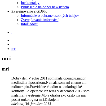
Iné kontakty
Prihlásenie na odber newslettera
Zverejňovanie a GDPR
Informácie o ochrane osobných údajov
Zverejňovanie informácií
Infožiadosť
mri
mri
mri
Dobry den.V roku 2011 som mala operáciu,nádor
mediastina-liposarkom.Nemala som ani chemo ani
radioterapiu.Pravidelne chodím na onkologické
kontroly.Od operácie len teraz v decembri 2012 som
mala mri vysetrenie.Moja otázka ako casto ma má
poslat onkolog na mri.Dakujem
adriana, 30. januára 2013