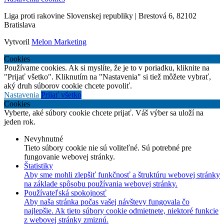
Liga proti rakovine Slovenskej republiky | Brestová 6, 82102
Bratislava
Vytvoril
Melon Marketing
Cookies
Používame cookies. Ak si myslíte, že je to v poriadku, kliknite na
"Prijať všetko". Kliknutím na "Nastavenia" si tiež môžete vybrať,
aký druh súborov cookie chcete povoliť.
Nastavenia
Prijať všetko
Cookies
Vyberte, aké súbory cookie chcete prijať. Váš výber sa uloží na
jeden rok.
Nevyhnutné
Tieto súbory cookie nie sú voliteľné. Sú potrebné pre
fungovanie webovej stránky.
Štatistiky
Aby sme mohli zlepšiť funkčnosť a štruktúru webovej stránky
na základe spôsobu používania webovej stránky.
Používateľská spokojnosť
Aby naša stránka počas vašej návštevy fungovala čo
najlepšie. Ak tieto súbory cookie odmietnete, niektoré funkcie
z webovej stránky zmiznú.