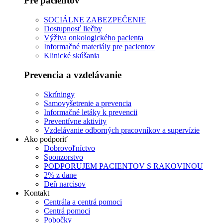
Pre pacientov
SOCIÁLNE ZABEZPEČENIE
Dostupnosť liečby
Výživa onkologického pacienta
Informačné materiály pre pacientov
Klinické skúšania
Prevencia a vzdelávanie
Skríningy
Samovyšetrenie a prevencia
Informačné letáky k prevencii
Preventívne aktivity
Vzdelávanie odborných pracovníkov a supervízie
Ako podporiť
Dobrovoľníctvo
Sponzorstvo
PODPORUJEM PACIENTOV S RAKOVINOU
2% z dane
Deň narcisov
Kontakt
Centrála a centrá pomoci
Centrá pomoci
Pobočky