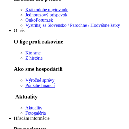
Krátkodobé ubytovanie
Jednorazový príspevok
OnkoForum.sk
Vystrihaj sa Slovensko / Parochne / Hodvábne šatky
O nás
O lige proti rakovine
Kto sme
Z histórie
Ako sme hospodárili
Výročné správy
Použitie financií
Aktuality
Aktuality
Fotogaléria
Hľadám informácie