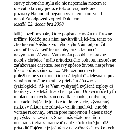
stravy zivotneho stylu ale nic nepomaha mozem sa
obavat rakoviny pretoze toto su vraj niektore
priznaky.Na podrobnejsiom vysetrení som zatial
nebol.Za odpoved vopred Dakujem.
jozefK, 22. decembra 2008
Milý Jozef,príznaky ktoré popisujete môžu mať rôzne
príčiny. Keďže ste s nimi navštívili už lekára, tento po
zhodnotení Vášho životného štýlu Vám odporučil
zmeniť ho. Aj keď ho meníte, príznaky hneď
nevymiznú. Závrate Vám môžu pôsobiťnesprávne
polohy chrbtice / málo prirodzeného pohybu, nesprávne
zaťažovanie chrbtice, sedavý spôsob života, nesprávne
lôžko počas spánku,........./.Nerozumiem vete "
príležitostne sa mi mení telesná teplota" - telesná telpota
sa nám normálne mení i v priebehu dňa - to je
fyziologické. Ak sa Vám vyskytujú zvýšené teploty až
horúčky , iste lekár hladal ich príčinu.Únava môže byť i
u mladého človeka z nedostatku spánku, oddychu,
relaxácie. Fajčenie je , iste to dobre viete, významný
rizikový faktor pre zdravie- vznik mnohých chorôb,
včitane rakoviny. Strach pred rakovinou á dnes každý-
jej výskyt sa zvyšuje. Strach nás však pred ňou
nechráni- treba zapracovať na rizikách ktoré ju môžu
privodiť.Fajčenie je jedným z najvážnejších rizikových