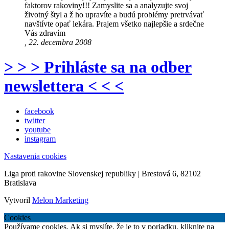
faktorov rakoviny!!! Zamyslite sa a analyzujte svoj
životný štyl a ž ho upravíte a budú problémy pretrvávať
navštívte opať lekára. Prajem všetko najlepšie a srdečne
Vás zdravím
, 22. decembra 2008
> > > Prihláste sa na odber
newslettera < < <
facebook
twitter
youtube
instagram
Nastavenia cookies
Liga proti rakovine Slovenskej republiky | Brestová 6, 82102
Bratislava
Vytvoril
Melon Marketing
Cookies
Používame cookies. Ak si myslíte, že je to v poriadku, kliknite na