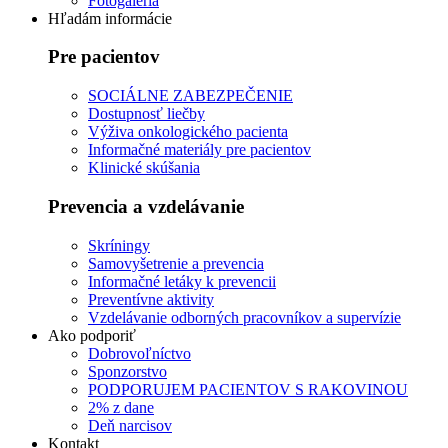
Fotogaléria
Hľadám informácie
Pre pacientov
SOCIÁLNE ZABEZPEČENIE
Dostupnosť liečby
Výživa onkologického pacienta
Informačné materiály pre pacientov
Klinické skúšania
Prevencia a vzdelávanie
Skríningy
Samovyšetrenie a prevencia
Informačné letáky k prevencii
Preventívne aktivity
Vzdelávanie odborných pracovníkov a supervízie
Ako podporiť
Dobrovoľníctvo
Sponzorstvo
PODPORUJEM PACIENTOV S RAKOVINOU
2% z dane
Deň narcisov
Kontakt