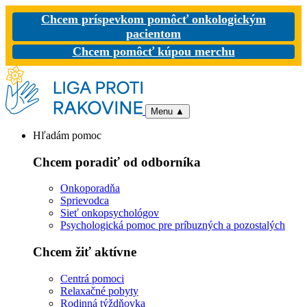
Chcem príspevkom pomôcť onkologickým
pacientom
Chcem pomôcť kúpou merchu
Menu
▲
Hľadám pomoc
Chcem poradiť od odborníka
Onkoporadňa
Sprievodca
Sieť onkopsychológov
Psychologická pomoc pre príbuzných a pozostalých
Chcem žiť aktívne
Centrá pomoci
Relaxačné pobyty
Rodinná týždňovka