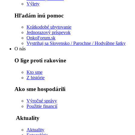
Výlety
Hľadám inú pomoc
Krátkodobé ubytovanie
Jednorazový príspevok
OnkoForum.sk
Vystrihaj sa Slovensko / Parochne / Hodvábne šatky
O nás
O lige proti rakovine
Kto sme
Z histórie
Ako sme hospodárili
Výročné správy
Použitie financií
Aktuality
Aktuality