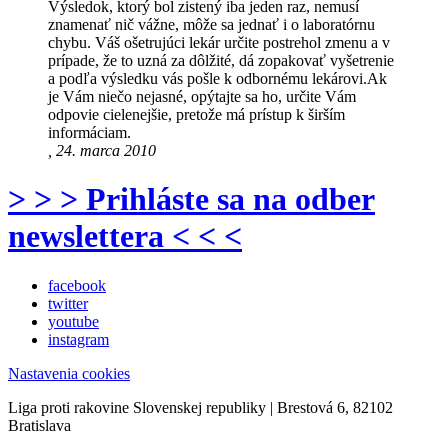
Výsledok, ktorý bol zistený iba jeden raz, nemusí
znamenať nič vážne, môže sa jednať i o laboratórnu
chybu. Váš ošetrujúci lekár určite postrehol zmenu a v
prípade, že to uzná za dôlžité, dá zopakovať vyšetrenie
a podľa výsledku vás pošle k odbornému lekárovi.Ak
je Vám niečo nejasné, opýtajte sa ho, určite Vám
odpovie cielenejšie, pretože má prístup k širším
informáciam.
, 24. marca 2010
> > > Prihláste sa na odber
newslettera < < <
facebook
twitter
youtube
instagram
Nastavenia cookies
Liga proti rakovine Slovenskej republiky | Brestová 6, 82102
Bratislava