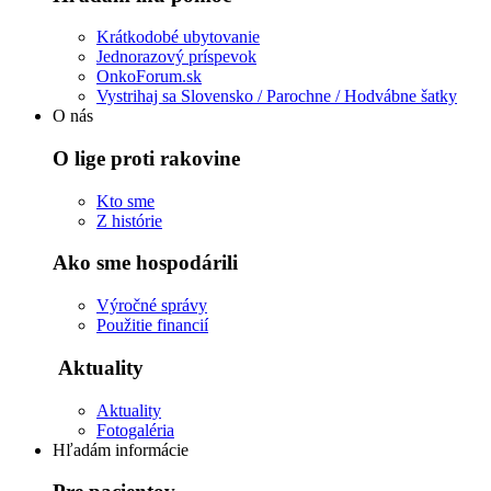
Krátkodobé ubytovanie
Jednorazový príspevok
OnkoForum.sk
Vystrihaj sa Slovensko / Parochne / Hodvábne šatky
O nás
O lige proti rakovine
Kto sme
Z histórie
Ako sme hospodárili
Výročné správy
Použitie financií
Aktuality
Aktuality
Fotogaléria
Hľadám informácie