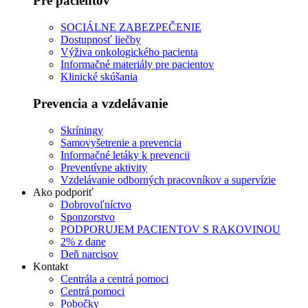
Pre pacientov
SOCIÁLNE ZABEZPEČENIE
Dostupnosť liečby
Výživa onkologického pacienta
Informačné materiály pre pacientov
Klinické skúšania
Prevencia a vzdelávanie
Skríningy
Samovyšetrenie a prevencia
Informačné letáky k prevencii
Preventívne aktivity
Vzdelávanie odborných pracovníkov a supervízie
Ako podporiť
Dobrovoľníctvo
Sponzorstvo
PODPORUJEM PACIENTOV S RAKOVINOU
2% z dane
Deň narcisov
Kontakt
Centrála a centrá pomoci
Centrá pomoci
Pobočky