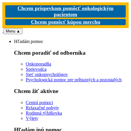
Chcem príspevkom pomôcť onkologickým
pacientom
Chcem pomôcť kúpou merchu
Menu
▲
Hľadám pomoc
Chcem poradiť od odborníka
Onkoporadňa
Sprievodca
Sieť onkopsychológov
Psychologická pomoc pre príbuzných a pozostalých
Chcem žiť aktívne
Centrá pomoci
Relaxačné pobyty
Rodinná týždňovka
Výlety
Hľadám inú pomoc