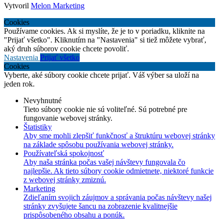
Vytvoril
Melon Marketing
Cookies
Používame cookies. Ak si myslíte, že je to v poriadku, kliknite na
"Prijať všetko". Kliknutím na "Nastavenia" si tiež môžete vybrať,
aký druh súborov cookie chcete povoliť.
Nastavenia
Prijať všetko
Cookies
Vyberte, aké súbory cookie chcete prijať. Váš výber sa uloží na
jeden rok.
Nevyhnutné
Tieto súbory cookie nie sú voliteľné. Sú potrebné pre
fungovanie webovej stránky.
Štatistiky
Aby sme mohli zlepšiť funkčnosť a štruktúru webovej stránky
na základe spôsobu používania webovej stránky.
Používateľská spokojnosť
Aby naša stránka počas vašej návštevy fungovala čo
najlepšie. Ak tieto súbory cookie odmietnete, niektoré funkcie
z webovej stránky zmiznú.
Marketing
Zdieľaním svojich záujmov a správania počas návštevy našej
stránky zvyšujete šancu na zobrazenie kvalitnejšie
prispôsobeného obsahu a ponúk.