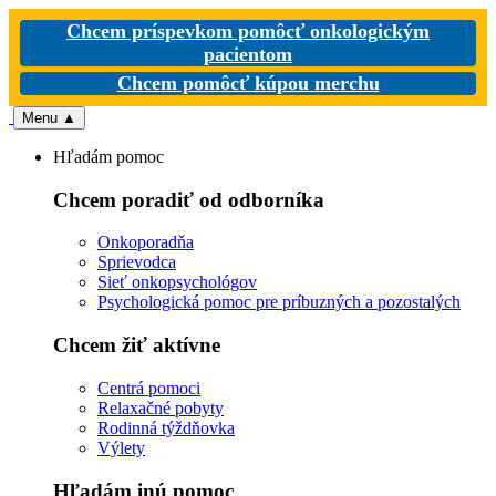
Chcem príspevkom pomôcť onkologickým
pacientom
Chcem pomôcť kúpou merchu
Menu
▲
Hľadám pomoc
Chcem poradiť od odborníka
Onkoporadňa
Sprievodca
Sieť onkopsychológov
Psychologická pomoc pre príbuzných a pozostalých
Chcem žiť aktívne
Centrá pomoci
Relaxačné pobyty
Rodinná týždňovka
Výlety
Hľadám inú pomoc