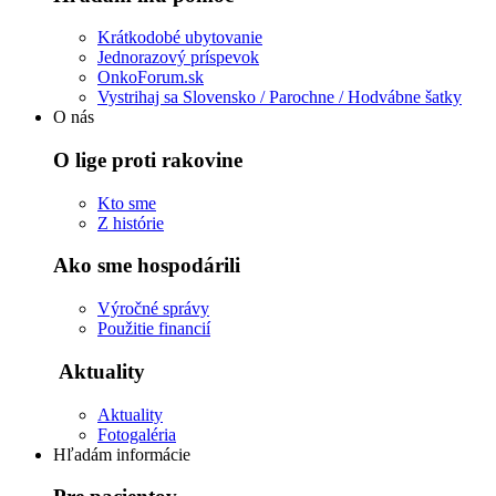
Krátkodobé ubytovanie
Jednorazový príspevok
OnkoForum.sk
Vystrihaj sa Slovensko / Parochne / Hodvábne šatky
O nás
O lige proti rakovine
Kto sme
Z histórie
Ako sme hospodárili
Výročné správy
Použitie financií
Aktuality
Aktuality
Fotogaléria
Hľadám informácie