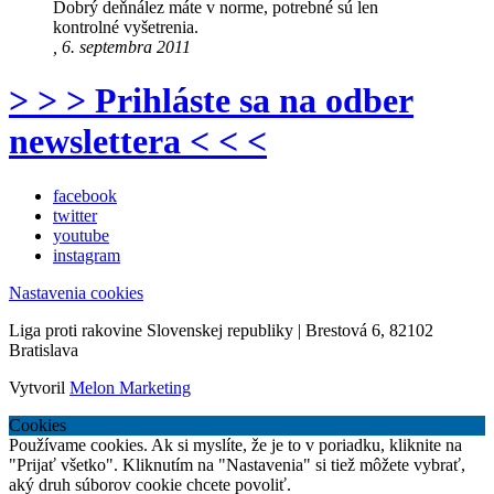
Dobrý deňnález máte v norme, potrebné sú len
kontrolné vyšetrenia.
, 6. septembra 2011
> > > Prihláste sa na odber
newslettera < < <
facebook
twitter
youtube
instagram
Nastavenia cookies
Liga proti rakovine Slovenskej republiky | Brestová 6, 82102
Bratislava
Vytvoril
Melon Marketing
Cookies
Používame cookies. Ak si myslíte, že je to v poriadku, kliknite na
"Prijať všetko". Kliknutím na "Nastavenia" si tiež môžete vybrať,
aký druh súborov cookie chcete povoliť.