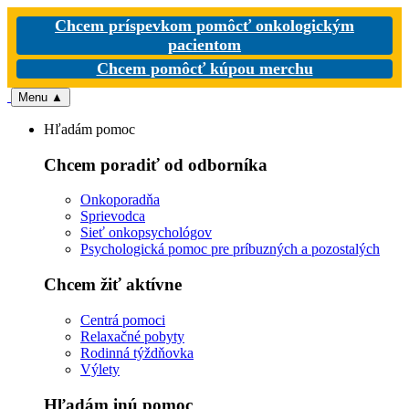
Chcem príspevkom pomôcť onkologickým
pacientom
Chcem pomôcť kúpou merchu
Menu
▲
Hľadám pomoc
Chcem poradiť od odborníka
Onkoporadňa
Sprievodca
Sieť onkopsychológov
Psychologická pomoc pre príbuzných a pozostalých
Chcem žiť aktívne
Centrá pomoci
Relaxačné pobyty
Rodinná týždňovka
Výlety
Hľadám inú pomoc