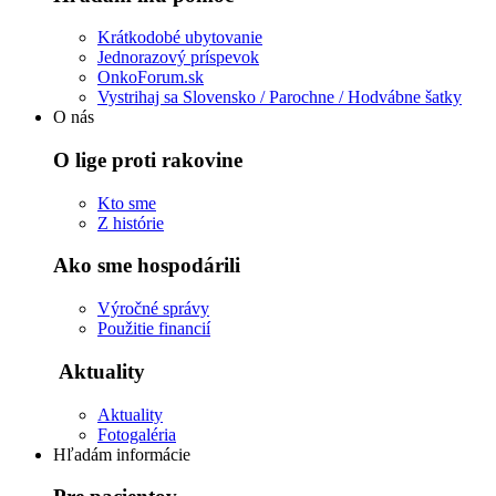
Krátkodobé ubytovanie
Jednorazový príspevok
OnkoForum.sk
Vystrihaj sa Slovensko / Parochne / Hodvábne šatky
O nás
O lige proti rakovine
Kto sme
Z histórie
Ako sme hospodárili
Výročné správy
Použitie financií
Aktuality
Aktuality
Fotogaléria
Hľadám informácie