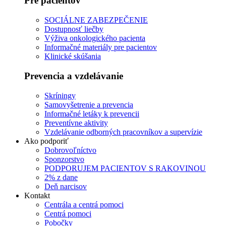
Pre pacientov
SOCIÁLNE ZABEZPEČENIE
Dostupnosť liečby
Výživa onkologického pacienta
Informačné materiály pre pacientov
Klinické skúšania
Prevencia a vzdelávanie
Skríningy
Samovyšetrenie a prevencia
Informačné letáky k prevencii
Preventívne aktivity
Vzdelávanie odborných pracovníkov a supervízie
Ako podporiť
Dobrovoľníctvo
Sponzorstvo
PODPORUJEM PACIENTOV S RAKOVINOU
2% z dane
Deň narcisov
Kontakt
Centrála a centrá pomoci
Centrá pomoci
Pobočky