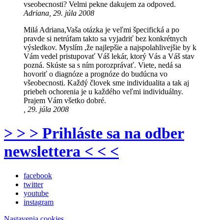
vseobecnosti? Velmi pekne dakujem za odpoved.
Adriana, 29. júla 2008
Milá Adriana,Vaša otázka je veľmi špecifická a po
pravde si netrúfam takto sa vyjadriť bez konkrétnych
výsledkov. Myslím ,že najlepšie a najspolahlivejšie by k
Vám vedel pristupovať Váš lekár, ktorý Vás a Váš stav
pozná. Skúste sa s ním porozprávať. Viete, nedá sa
hovoriť o diagnóze a prognóze do budúcna vo
všeobecnosti. Každý človek sme individualita a tak aj
priebeh ochorenia je u každého veľmi individuálny.
Prajem Vám všetko dobré.
, 29. júla 2008
> > > Prihláste sa na odber
newslettera < < <
facebook
twitter
youtube
instagram
Nastavenia cookies