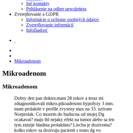
Iné kontakty
Prihlásenie na odber newslettera
Zverejňovanie a GDPR
Informácie o ochrane osobných údajov
Zverejňovanie informácií
Infožiadosť
Mikroadenom
Mikroadenom
Mikroadenom
Dobry den pan doktor,mam 28 rokov a teraz mi
zdiagnostikovali mikro-pikoadenom hypofyzy 3 mm.
mam prolaktin v profile zvyseny max na 33. uzivam
Norprolak. Co mozem do buducna od mojej Dg
ocakavat? maju tbl nejaky efekt na tumor alebo sa len
tym znizije hladina prolaktinu? Liecba je dozivotna?
kolko rokov sa dozivaju pacienti s touto dg vo