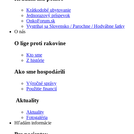
Krátkodobé ubytovanie
Jednorazový príspevok
OnkoForum.sk
Vystrihaj sa Slovensko / Parochne / Hodvábne šatky
O nás
O lige proti rakovine
Kto sme
Z histórie
Ako sme hospodárili
Výročné správy
Použitie financií
Aktuality
Aktuality
Fotogaléria
Hľadám informácie