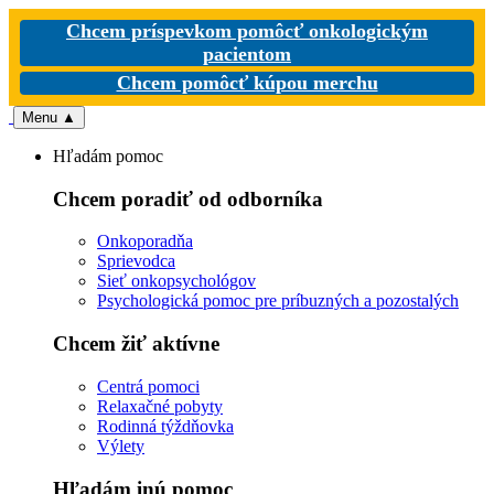
Chcem príspevkom pomôcť onkologickým
pacientom
Chcem pomôcť kúpou merchu
Menu
▲
Hľadám pomoc
Chcem poradiť od odborníka
Onkoporadňa
Sprievodca
Sieť onkopsychológov
Psychologická pomoc pre príbuzných a pozostalých
Chcem žiť aktívne
Centrá pomoci
Relaxačné pobyty
Rodinná týždňovka
Výlety
Hľadám inú pomoc