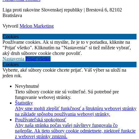
Liga proti rakovine Slovenskej republiky | Brestová 6, 82102
Bratislava
Vytvoril
Melon Marketing
Cookies
Používame cookies. Ak si myslíte, že je to v poriadku, kliknite na
"Prijať všetko". Kliknutím na "Nastavenia" si tiež môžete vybrať,
aký druh súborov cookie chcete povoliť.
Nastavenia
Prijať všetko
Cookies
Vyberte, aké súbory cookie chcete prijať. Váš výber sa uloží na
jeden rok.
Nevyhnutné
Tieto súbory cookie nie sú voliteľné. Sú potrebné pre
fungovanie webovej stránky.
Štatistiky
Aby sme mohli zlepšiť funkčnosť a štruktúru webovej stránky
na základe spôsobu používania webovej stránky.
Používateľská spokojnosť
Aby naša stránka počas vašej návštevy fungovala čo
najlepšie. Ak tieto súbory cookie odmietnete, niektoré funkcie
z webovej stránky zmiznú.