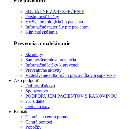
Pre pacientov
SOCIÁLNE ZABEZPEČENIE
Dostupnosť liečby
Výživa onkologického pacienta
Informačné materiály pre pacientov
Klinické skúšania
Prevencia a vzdelávanie
Skríningy
Samovyšetrenie a prevencia
Informačné letáky k prevencii
Preventívne aktivity
Vzdelávanie odborných pracovníkov a supervízie
Ako podporiť
Dobrovoľníctvo
Sponzorstvo
PODPORUJEM PACIENTOV S RAKOVINOU
2% z dane
Deň narcisov
Kontakt
Centrála a centrá pomoci
Centrá pomoci
Pobočky