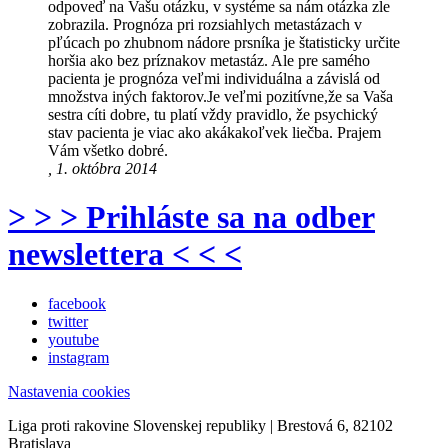
odpoveď na Vašu otázku, v systéme sa nám otázka zle
zobrazila. Prognóza pri rozsiahlych metastázach v
pľúcach po zhubnom nádore prsníka je štatisticky určite
horšia ako bez príznakov metastáz. Ale pre samého
pacienta je prognóza veľmi individuálna a závislá od
množstva iných faktorov.Je veľmi pozitívne,že sa Vaša
sestra cíti dobre, tu platí vždy pravidlo, že psychický
stav pacienta je viac ako akákakoľvek liečba. Prajem
Vám všetko dobré.
, 1. októbra 2014
> > > Prihláste sa na odber
newslettera < < <
facebook
twitter
youtube
instagram
Nastavenia cookies
Liga proti rakovine Slovenskej republiky | Brestová 6, 82102
Bratislava