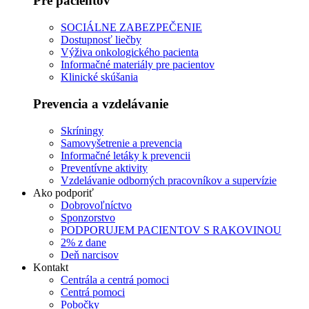
Pre pacientov
SOCIÁLNE ZABEZPEČENIE
Dostupnosť liečby
Výživa onkologického pacienta
Informačné materiály pre pacientov
Klinické skúšania
Prevencia a vzdelávanie
Skríningy
Samovyšetrenie a prevencia
Informačné letáky k prevencii
Preventívne aktivity
Vzdelávanie odborných pracovníkov a supervízie
Ako podporiť
Dobrovoľníctvo
Sponzorstvo
PODPORUJEM PACIENTOV S RAKOVINOU
2% z dane
Deň narcisov
Kontakt
Centrála a centrá pomoci
Centrá pomoci
Pobočky