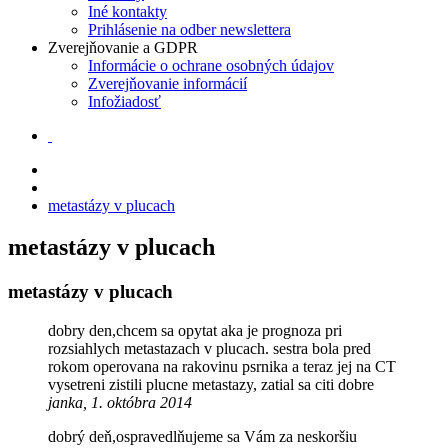
Iné kontakty
Prihlásenie na odber newslettera
Zverejňovanie a GDPR
Informácie o ochrane osobných údajov
Zverejňovanie informácií
Infožiadosť
metastázy v plucach
metastázy v plucach
metastázy v plucach
dobry den,chcem sa opytat aka je prognoza pri
rozsiahlych metastazach v plucach. sestra bola pred
rokom operovana na rakovinu psrnika a teraz jej na CT
vysetreni zistili plucne metastazy, zatial sa citi dobre
janka, 1. októbra 2014
dobrý deň,ospravedlňujeme sa Vám za neskoršiu