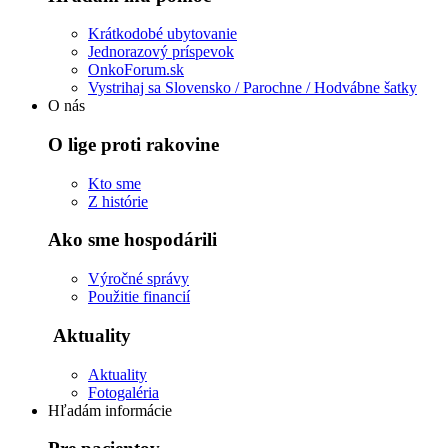
Krátkodobé ubytovanie
Jednorazový príspevok
OnkoForum.sk
Vystrihaj sa Slovensko / Parochne / Hodvábne šatky
O nás
O lige proti rakovine
Kto sme
Z histórie
Ako sme hospodárili
Výročné správy
Použitie financií
Aktuality
Aktuality
Fotogaléria
Hľadám informácie