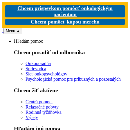
Chcem príspevkom pomôcť onkologickým
pacientom
Chcem pomôcť kúpou merchu
Menu
▲
Hľadám pomoc
Chcem poradiť od odborníka
Onkoporadňa
Sprievodca
Sieť onkopsychológov
Psychologická pomoc pre príbuzných a pozostalých
Chcem žiť aktívne
Centrá pomoci
Relaxačné pobyty
Rodinná týždňovka
Výlety
Hľadám inú pomoc