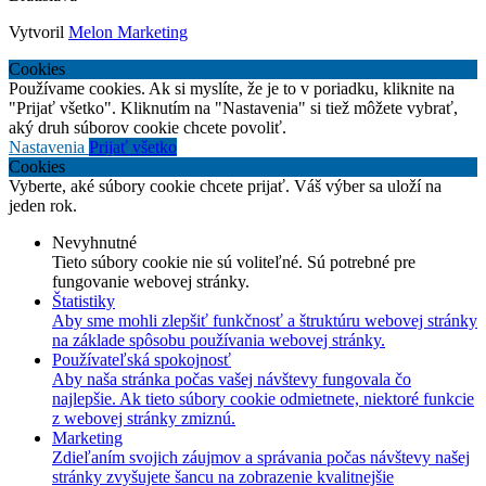
Vytvoril
Melon Marketing
Cookies
Používame cookies. Ak si myslíte, že je to v poriadku, kliknite na
"Prijať všetko". Kliknutím na "Nastavenia" si tiež môžete vybrať,
aký druh súborov cookie chcete povoliť.
Nastavenia
Prijať všetko
Cookies
Vyberte, aké súbory cookie chcete prijať. Váš výber sa uloží na
jeden rok.
Nevyhnutné
Tieto súbory cookie nie sú voliteľné. Sú potrebné pre
fungovanie webovej stránky.
Štatistiky
Aby sme mohli zlepšiť funkčnosť a štruktúru webovej stránky
na základe spôsobu používania webovej stránky.
Používateľská spokojnosť
Aby naša stránka počas vašej návštevy fungovala čo
najlepšie. Ak tieto súbory cookie odmietnete, niektoré funkcie
z webovej stránky zmiznú.
Marketing
Zdieľaním svojich záujmov a správania počas návštevy našej
stránky zvyšujete šancu na zobrazenie kvalitnejšie