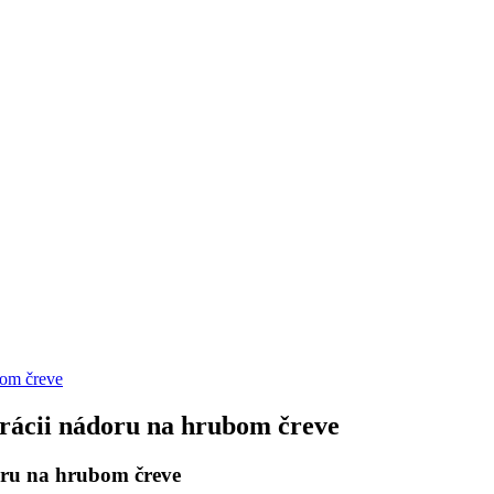
bom čreve
erácii nádoru na hrubom čreve
oru na hrubom čreve