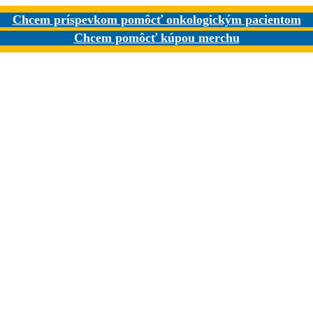
Chcem príspevkom pomôcť onkologickým pacientom
Chcem pomôcť kúpou merchu