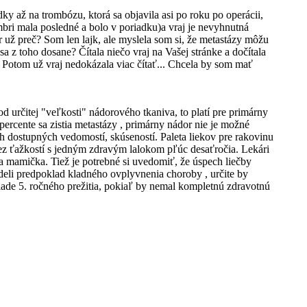
 až na trombózu, ktorá sa objavila asi po roku po operácii,
mbri mala posledné a bolo v poriadku)a vraj je nevyhnutná
 už preč? Som len lajk, ale myslela som si, že metastázy môžu
 z toho dosane? Čítala niečo vraj na Vašej stránke a dočítala
. Potom už vraj nedokázala viac čítať... Chcela by som mať
 určitej "veľkosti" nádorového tkaniva, to platí pre primárny
percente sa zistia metastázy , primárny nádor nie je možné
h dostupných vedomostí, skúseností. Paleta liekov pre rakovinu
bez ťažkostí s jedným zdravým lalokom pľúc desaťročia. Lekári
a mamička. Tiež je potrebné si uvedomiť, že úspech liečby
ideli predpoklad kladného ovplyvnenia choroby , určite by
ade 5. ročného prežitia, pokiaľ by nemal kompletnú zdravotnú