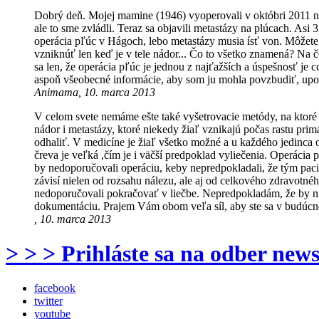
Dobrý deň. Mojej mamine (1946) vyoperovali v októbri 2011 nád
ale to sme zvládli. Teraz sa objavili metastázy na plúcach. As
operácia pľúc v Hágoch, lebo metastázy musia ísť von. Môžete 
vzniknúť len keď je v tele nádor... Čo to všetko znamená? Na č
sa len, že operácia pľúc je jednou z najťažších a úspešnosť j
aspoň všeobecné informácie, aby som ju mohla povzbudiť, upok
Animama, 10. marca 2013
V celom svete nemáme ešte také vyšetrovacie metódy, na ktoré b
nádor i metastázy, ktoré niekedy žiaľ vznikajú počas rastu prim
odhaliť. V medicíne je žiaľ všetko možné a u každého jedinca 
čreva je veľká ,čím je i väčší predpoklad vyliečenia. Operáci
by nedoporučovali operáciu, keby nepredpokladali, že tým paci
závisí nielen od rozsahu nálezu, ale aj od celkového zdravotné
nedoporučovali pokračovať v liečbe. Nepredpokladám, že by ni
dokumentáciu. Prajem Vám obom veľa síl, aby ste sa v budúcnos
, 10. marca 2013
> > > Prihláste sa na odber news
facebook
twitter
youtube