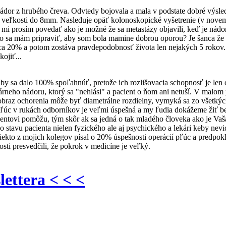
or z hrubého čreva. Odvtedy bojovala a mala v podstate dobré výsledky
i 3 veľkosti do 8mm. Nasleduje opäť kolonoskopické vyšetrenie (v nove
mi prosím povedať ako je možné že sa metastázy objavili, keď je nádor
o sa mám pripraviť, aby som bola mamine dobrou oporou? Je šanca že sa
e cca 20% a potom zostáva pravdepodobnosť života len nejakých 5 rokov
ojiť...
y sa dalo 100% spoľahnúť, pretože ich rozlišovacia schopnosť je len od
árneho nádoru, ktorý sa "nehlási" a pacient o ňom ani netuší. V malom 
obraz ochorenia môže byť diametrálne rozdielny, vymyká sa zo všetkýc
a pľúc v rukách odborníkov je veľmi úspešná a my ľudia dokážeme žiť 
entovi pomôžu, tým skôr ak sa jedná o tak mladého človeka ako je Vaš
ho stavu pacienta nielen fyzického ale aj psychického a lekári keby nev
ekto z mojich kolegov písal o 20% úspešnosti operácií pľúc a predpokl
ti presvedčili, že pokrok v medicíne je veľký.
lettera < < <