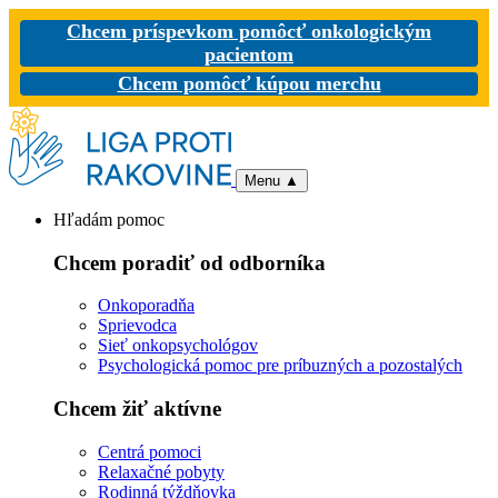
Chcem príspevkom pomôcť onkologickým
pacientom
Chcem pomôcť kúpou merchu
Menu
▲
Hľadám pomoc
Chcem poradiť od odborníka
Onkoporadňa
Sprievodca
Sieť onkopsychológov
Psychologická pomoc pre príbuzných a pozostalých
Chcem žiť aktívne
Centrá pomoci
Relaxačné pobyty
Rodinná týždňovka