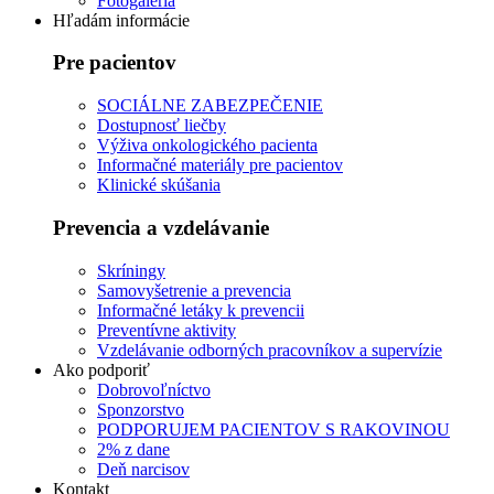
Fotogaléria
Hľadám informácie
Pre pacientov
SOCIÁLNE ZABEZPEČENIE
Dostupnosť liečby
Výživa onkologického pacienta
Informačné materiály pre pacientov
Klinické skúšania
Prevencia a vzdelávanie
Skríningy
Samovyšetrenie a prevencia
Informačné letáky k prevencii
Preventívne aktivity
Vzdelávanie odborných pracovníkov a supervízie
Ako podporiť
Dobrovoľníctvo
Sponzorstvo
PODPORUJEM PACIENTOV S RAKOVINOU
2% z dane
Deň narcisov
Kontakt