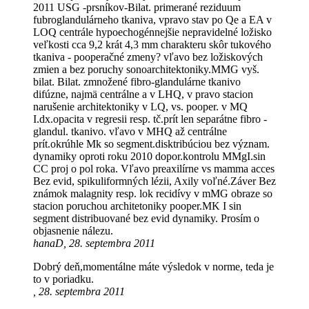
2011 USG -prsníkov-Bilat. primerané reziduum
fubroglandulárneho tkaniva, vpravo stav po Qe a EA v
LOQ centrále hypoechogénnejšie nepravidelné ložisko
veľkosti cca 9,2 krát 4,3 mm charakteru skôr tukového
tkaniva - pooperačné zmeny? vľavo bez ložiskových
zmien a bez poruchy sonoarchitektoniky.MMG vyš.
bilat. Bilat. zmnožené fibro-glandulárne tkanivo
difúzne, najmä centrálne a v LHQ, v pravo stacion
narušenie architektoniky v LQ, vs. pooper. v MQ
I.dx.opacita v regresii resp. tč.prít len separátne fibro -
glandul. tkanivo. vľavo v MHQ až centrálne
prít.okrúhle Mk so segment.disktribúciou bez význam.
dynamiky oproti roku 2010 dopor.kontrolu MMgI.sin
CC proj o pol roka. Vľavo preaxilírne vs mamma acces
Bez evid, spikuliformných lézii, Axily voľné.Záver Bez
známok malagnity resp. lok recidívy v mMG obraze so
stacion poruchou architetoniky pooper.MK I sin
segment distribuované bez evid dynamiky. Prosím o
objasnenie nálezu.
hanaD, 28. septembra 2011
Dobrý deň,momentálne máte výsledok v norme, teda je
to v poriadku.
, 28. septembra 2011