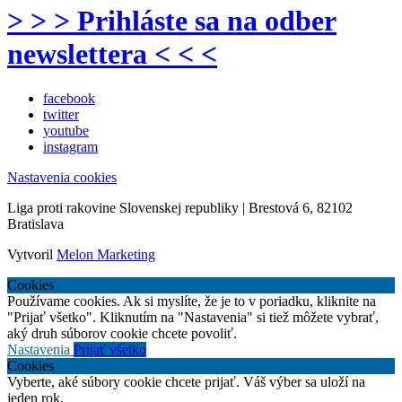
> > > Prihláste sa na odber
newslettera < < <
facebook
twitter
youtube
instagram
Nastavenia cookies
Liga proti rakovine Slovenskej republiky | Brestová 6, 82102
Bratislava
Vytvoril
Melon Marketing
Cookies
Používame cookies. Ak si myslíte, že je to v poriadku, kliknite na
"Prijať všetko". Kliknutím na "Nastavenia" si tiež môžete vybrať,
aký druh súborov cookie chcete povoliť.
Nastavenia
Prijať všetko
Cookies
Vyberte, aké súbory cookie chcete prijať. Váš výber sa uloží na
jeden rok.