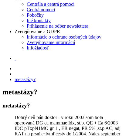
Centrála a centrá pomoci
Centrá pomoci
Pobočky
Iné kontakty
Prihlásenie na odber newslettera
Zverejňovanie a GDPR
Informácie o ochrane osobných údajov
Zverejňovanie informácií
Infožiadosť
metastázy?
metastázy?
metastázy?
Dobrý deň pán doktor - v roku 2003 som bola
operovaná DG ca mammae Idx, st.p. QE + Ea 6/2003
IDC pTxpN1MO gr 1-, ER negat, PR 5% ,st.p AC, adj
RAT na prsník+lymf.cesty do 1/2004. Nález september