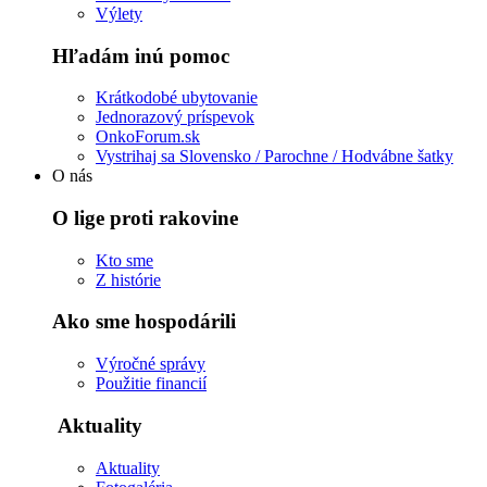
Výlety
Hľadám inú pomoc
Krátkodobé ubytovanie
Jednorazový príspevok
OnkoForum.sk
Vystrihaj sa Slovensko / Parochne / Hodvábne šatky
O nás
O lige proti rakovine
Kto sme
Z histórie
Ako sme hospodárili
Výročné správy
Použitie financií
Aktuality
Aktuality