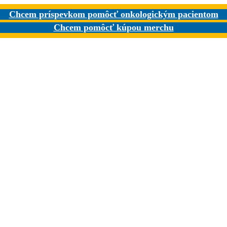
Chcem príspevkom pomôcť onkologickým pacientom
Chcem pomôcť kúpou merchu