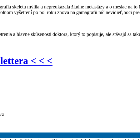
grafia skeletu mýlila a nepreukázala žiadne metastázy a o mesiac na 
ntrolnom vyšetrení po pol roku znova na gamagrafii nič nevidieť,hoci 
renia a hlavne skúsenosti doktora, ktorý to popisuje, ale stávajú sa tak
lettera < < <
va