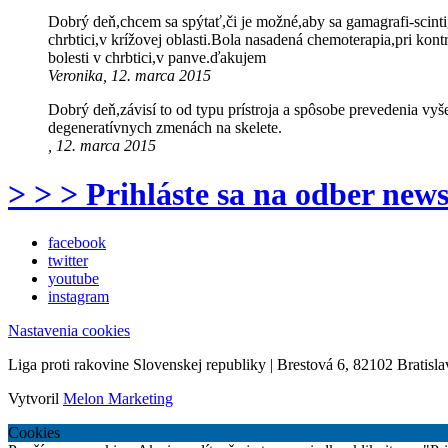
Dobrý deň,chcem sa spýtať,či je možné,aby sa gamagrafi-scinti
chrbtici,v krížovej oblasti.Bola nasadená chemoterapia,pri ko
bolesti v chrbtici,v panve.ďakujem
Veronika, 12. marca 2015
Dobrý deň,závisí to od typu prístroja a spôsobe prevedenia vyšet
degeneratívnych zmenách na skelete.
, 12. marca 2015
> > > Prihláste sa na odber news
facebook
twitter
youtube
instagram
Nastavenia cookies
Liga proti rakovine Slovenskej republiky | Brestová 6, 82102 Bratisla
Vytvoril
Melon Marketing
Cookies