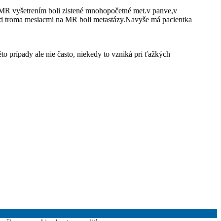
to MR vyšetrením boli zistené mnohopočetné met.v panve,v
pred troma mesiacmi na MR boli metastázy.Navyše má pacientka
éto prípady ale nie často, niekedy to vzniká pri ťažkých