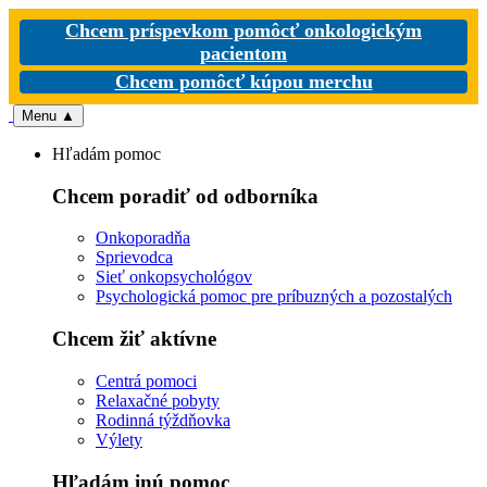
Chcem príspevkom pomôcť onkologickým
pacientom
Chcem pomôcť kúpou merchu
Menu
▲
Hľadám pomoc
Chcem poradiť od odborníka
Onkoporadňa
Sprievodca
Sieť onkopsychológov
Psychologická pomoc pre príbuzných a pozostalých
Chcem žiť aktívne
Centrá pomoci
Relaxačné pobyty
Rodinná týždňovka
Výlety
Hľadám inú pomoc