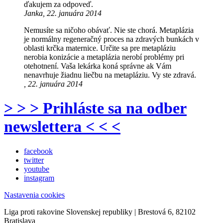
ďakujem za odpoveď.
Janka, 22. januára 2014
Nemusíte sa ničoho obávať. Nie ste chorá. Metaplázia
je normálny regeneračný proces na zdravých bunkách v
oblasti krčka maternice. Určite sa pre metapláziu
nerobia konizácie a metaplázia nerobí problémy pri
otehotnení. Vaša lekárka koná správne ak Vám
nenavrhuje žiadnu liečbu na metapláziu. Vy ste zdravá.
, 22. januára 2014
> > > Prihláste sa na odber
newslettera < < <
facebook
twitter
youtube
instagram
Nastavenia cookies
Liga proti rakovine Slovenskej republiky | Brestová 6, 82102
Bratislava