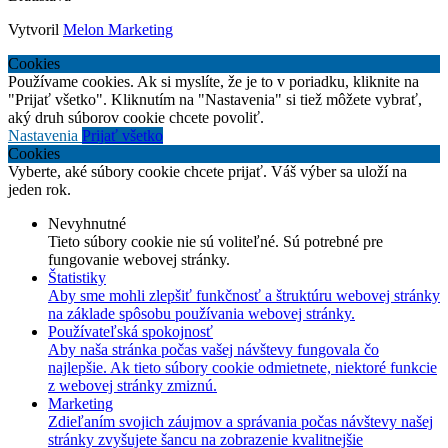
Vytvoril
Melon Marketing
Cookies
Používame cookies. Ak si myslíte, že je to v poriadku, kliknite na
"Prijať všetko". Kliknutím na "Nastavenia" si tiež môžete vybrať,
aký druh súborov cookie chcete povoliť.
Nastavenia
Prijať všetko
Cookies
Vyberte, aké súbory cookie chcete prijať. Váš výber sa uloží na
jeden rok.
Nevyhnutné
Tieto súbory cookie nie sú voliteľné. Sú potrebné pre
fungovanie webovej stránky.
Štatistiky
Aby sme mohli zlepšiť funkčnosť a štruktúru webovej stránky
na základe spôsobu používania webovej stránky.
Používateľská spokojnosť
Aby naša stránka počas vašej návštevy fungovala čo
najlepšie. Ak tieto súbory cookie odmietnete, niektoré funkcie
z webovej stránky zmiznú.
Marketing
Zdieľaním svojich záujmov a správania počas návštevy našej
stránky zvyšujete šancu na zobrazenie kvalitnejšie