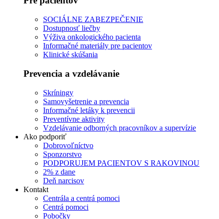
Pre pacientov
SOCIÁLNE ZABEZPEČENIE
Dostupnosť liečby
Výživa onkologického pacienta
Informačné materiály pre pacientov
Klinické skúšania
Prevencia a vzdelávanie
Skríningy
Samovyšetrenie a prevencia
Informačné letáky k prevencii
Preventívne aktivity
Vzdelávanie odborných pracovníkov a supervízie
Ako podporiť
Dobrovoľníctvo
Sponzorstvo
PODPORUJEM PACIENTOV S RAKOVINOU
2% z dane
Deň narcisov
Kontakt
Centrála a centrá pomoci
Centrá pomoci
Pobočky