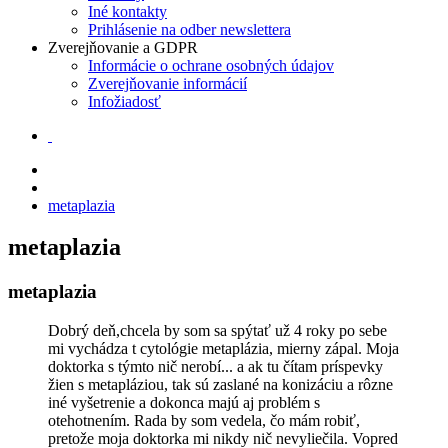
Iné kontakty
Prihlásenie na odber newslettera
Zverejňovanie a GDPR
Informácie o ochrane osobných údajov
Zverejňovanie informácií
Infožiadosť
metaplazia
metaplazia
metaplazia
Dobrý deň,chcela by som sa spýtať už 4 roky po sebe
mi vychádza t cytológie metaplázia, mierny zápal. Moja
doktorka s týmto nič nerobí... a ak tu čítam príspevky
žien s metapláziou, tak sú zaslané na konizáciu a rôzne
iné vyšetrenie a dokonca majú aj problém s
otehotnením. Rada by som vedela, čo mám robiť,
pretože moja doktorka mi nikdy nič nevyliečila. Vopred