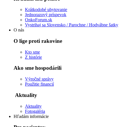
Krátkodobé ubytovanie
Jednorazový príspevok
OnkoForum.sk
Vystrihaj sa Slovensko / Parochne / Hodvábne šatky
O nás
O lige proti rakovine
Kto sme
Z histórie
Ako sme hospodárili
Výročné správy
Použitie financií
Aktuality
Aktuality
Fotogaléria
Hľadám informácie