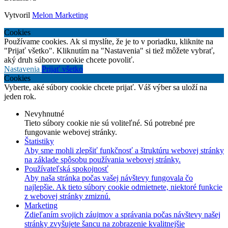
Vytvoril
Melon Marketing
Cookies
Používame cookies. Ak si myslíte, že je to v poriadku, kliknite na
"Prijať všetko". Kliknutím na "Nastavenia" si tiež môžete vybrať,
aký druh súborov cookie chcete povoliť.
Nastavenia
Prijať všetko
Cookies
Vyberte, aké súbory cookie chcete prijať. Váš výber sa uloží na
jeden rok.
Nevyhnutné
Tieto súbory cookie nie sú voliteľné. Sú potrebné pre
fungovanie webovej stránky.
Štatistiky
Aby sme mohli zlepšiť funkčnosť a štruktúru webovej stránky
na základe spôsobu používania webovej stránky.
Používateľská spokojnosť
Aby naša stránka počas vašej návštevy fungovala čo
najlepšie. Ak tieto súbory cookie odmietnete, niektoré funkcie
z webovej stránky zmiznú.
Marketing
Zdieľaním svojich záujmov a správania počas návštevy našej
stránky zvyšujete šancu na zobrazenie kvalitnejšie