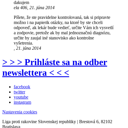
dakujem
ela 406, 21. júna 2014
Píšete, že ste pravidelne kontrolovaná, tak si pripravte
možno i na papierik otázky, na ktoré by ste chceli
odpoveď, ak lekár bude vedieť, určite Vám ich vysvetlí
a zodpovie, pretože ak by mal jednoznačnú diagnózu,
určite by zaujal iné stanovisko ako kontrolne
vyšetrenia.
, 21. júna 2014
> > > Prihláste sa na odber
newslettera < < <
facebook
twitter
youtube
instagram
Nastavenia cookies
Liga proti rakovine Slovenskej republiky | Brestová 6, 82102
Bratislava