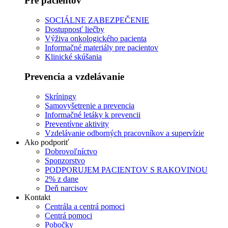
Pre pacientov
SOCIÁLNE ZABEZPEČENIE
Dostupnosť liečby
Výživa onkologického pacienta
Informačné materiály pre pacientov
Klinické skúšania
Prevencia a vzdelávanie
Skríningy
Samovyšetrenie a prevencia
Informačné letáky k prevencii
Preventívne aktivity
Vzdelávanie odborných pracovníkov a supervízie
Ako podporiť
Dobrovoľníctvo
Sponzorstvo
PODPORUJEM PACIENTOV S RAKOVINOU
2% z dane
Deň narcisov
Kontakt
Centrála a centrá pomoci
Centrá pomoci
Pobočky