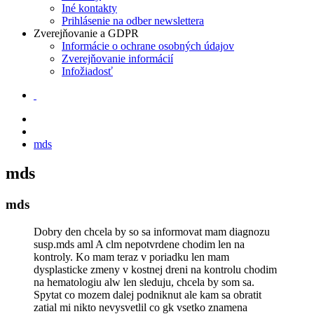
Iné kontakty
Prihlásenie na odber newslettera
Zverejňovanie a GDPR
Informácie o ochrane osobných údajov
Zverejňovanie informácií
Infožiadosť
mds
mds
mds
Dobry den chcela by so sa informovat mam diagnozu
susp.mds aml A clm nepotvrdene chodim len na
kontroly. Ko mam teraz v poriadku len mam
dysplasticke zmeny v kostnej dreni na kontrolu chodim
na hematologiu alw len sleduju, chcela by som sa.
Spytat co mozem dalej podniknut ale kam sa obratit
zatial mi nikto nevysvetlil co gk vsetko znamena