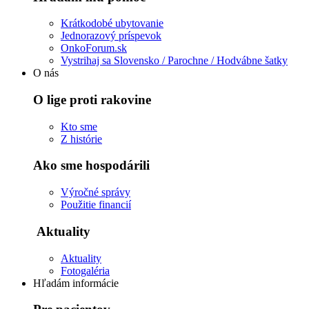
Krátkodobé ubytovanie
Jednorazový príspevok
OnkoForum.sk
Vystrihaj sa Slovensko / Parochne / Hodvábne šatky
O nás
O lige proti rakovine
Kto sme
Z histórie
Ako sme hospodárili
Výročné správy
Použitie financií
Aktuality
Aktuality
Fotogaléria
Hľadám informácie