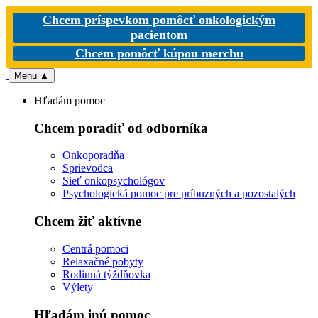
Chcem príspevkom pomôcť onkologickým
pacientom
Chcem pomôcť kúpou merchu
Menu
▲
Hľadám pomoc
Chcem poradiť od odborníka
Onkoporadňa
Sprievodca
Sieť onkopsychológov
Psychologická pomoc pre príbuzných a pozostalých
Chcem žiť aktívne
Centrá pomoci
Relaxačné pobyty
Rodinná týždňovka
Výlety
Hľadám inú pomoc