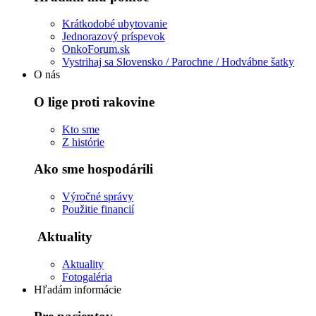
Krátkodobé ubytovanie
Jednorazový príspevok
OnkoForum.sk
Vystrihaj sa Slovensko / Parochne / Hodvábne šatky
O nás
O lige proti rakovine
Kto sme
Z histórie
Ako sme hospodárili
Výročné správy
Použitie financií
Aktuality
Aktuality
Fotogaléria
Hľadám informácie