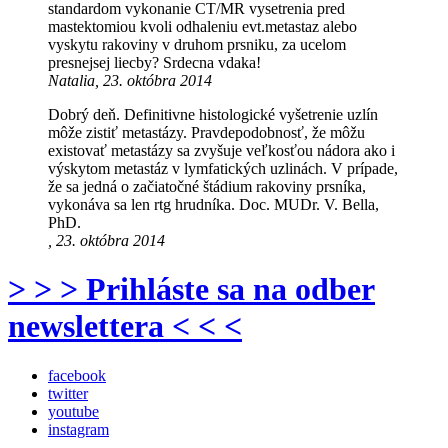
standardom vykonanie CT/MR vysetrenia pred
mastektomiou kvoli odhaleniu evt.metastaz alebo
vyskytu rakoviny v druhom prsniku, za ucelom
presnejsej liecby? Srdecna vdaka!
Natalia, 23. októbra 2014
Dobrý deň. Definitivne histologické vyšetrenie uzlín
môže zistiť metastázy. Pravdepodobnosť, že môžu
existovať metastázy sa zvyšuje veľkosťou nádora ako i
výskytom metastáz v lymfatických uzlinách. V prípade,
že sa jedná o začiatočné štádium rakoviny prsníka,
vykonáva sa len rtg hrudníka. Doc. MUDr. V. Bella,
PhD.
, 23. októbra 2014
> > > Prihláste sa na odber
newslettera < < <
facebook
twitter
youtube
instagram