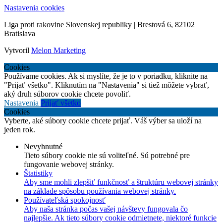
Nastavenia cookies
Liga proti rakovine Slovenskej republiky | Brestová 6, 82102
Bratislava
Vytvoril
Melon Marketing
Cookies
Používame cookies. Ak si myslíte, že je to v poriadku, kliknite na
"Prijať všetko". Kliknutím na "Nastavenia" si tiež môžete vybrať,
aký druh súborov cookie chcete povoliť.
Nastavenia
Prijať všetko
Cookies
Vyberte, aké súbory cookie chcete prijať. Váš výber sa uloží na
jeden rok.
Nevyhnutné
Tieto súbory cookie nie sú voliteľné. Sú potrebné pre
fungovanie webovej stránky.
Štatistiky
Aby sme mohli zlepšiť funkčnosť a štruktúru webovej stránky
na základe spôsobu používania webovej stránky.
Používateľská spokojnosť
Aby naša stránka počas vašej návštevy fungovala čo
najlepšie. Ak tieto súbory cookie odmietnete, niektoré funkcie