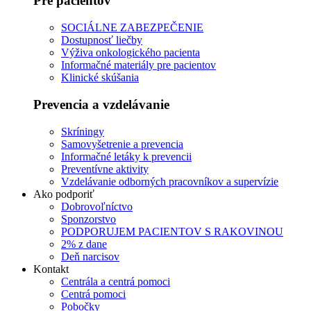
Pre pacientov
SOCIÁLNE ZABEZPEČENIE
Dostupnosť liečby
Výživa onkologického pacienta
Informačné materiály pre pacientov
Klinické skúšania
Prevencia a vzdelávanie
Skríningy
Samovyšetrenie a prevencia
Informačné letáky k prevencii
Preventívne aktivity
Vzdelávanie odborných pracovníkov a supervízie
Ako podporiť
Dobrovoľníctvo
Sponzorstvo
PODPORUJEM PACIENTOV S RAKOVINOU
2% z dane
Deň narcisov
Kontakt
Centrála a centrá pomoci
Centrá pomoci
Pobočky