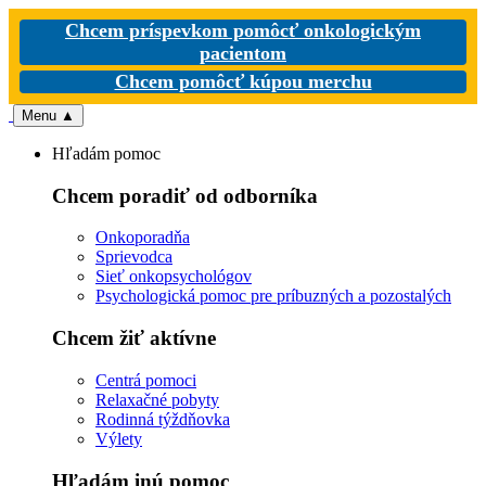
Chcem príspevkom pomôcť onkologickým
pacientom
Chcem pomôcť kúpou merchu
Menu
▲
Hľadám pomoc
Chcem poradiť od odborníka
Onkoporadňa
Sprievodca
Sieť onkopsychológov
Psychologická pomoc pre príbuzných a pozostalých
Chcem žiť aktívne
Centrá pomoci
Relaxačné pobyty
Rodinná týždňovka
Výlety
Hľadám inú pomoc