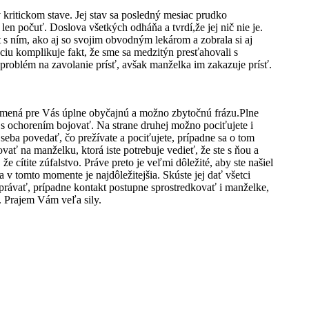
kritickom stave. Jej stav sa posledný mesiac prudko
en počuť. Doslova všetkých odháňa a tvrdí,že jej nič nie je.
 s ním, ako aj so svojim obvodným lekárom a zobrala si aj
iu komplikuje fakt, že sme sa medzitýn presťahovali s
 problém na zavolanie prísť, avšak manželka im zakazuje prísť.
amená pre Vás úplne obyčajnú a možno zbytočnú frázu.Plne
ť s ochorením bojovať. Na strane druhej možno pociťujete i
seba povedať, čo prežívate a pociťujete, prípadne sa o tom
ť na manželku, ktorá iste potrebuje vedieť, že ste s ňou a
 cítite zúfalstvo. Práve preto je veľmi dôležité, aby ste našiel
 tomto momente je najdôležitejšia. Skúste jej dať všetci
rozprávať, prípadne kontakt postupne sprostredkovať i manželke,
. Prajem Vám veľa sily.