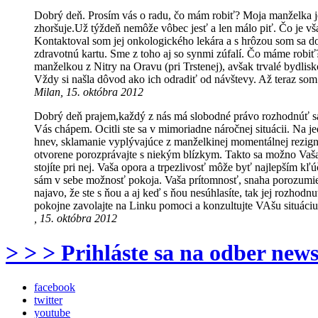
Dobrý deň. Prosím vás o radu, čo mám robiť? Moja manželka je 
zhoršuje.Už týždeň nemôže vôbec jesť a len málo piť. Čo je vša
Kontaktoval som jej onkologického lekára a s hrôzou som sa do
zdravotnú kartu. Sme z toho aj so synmi zúfalí. Čo máme robi
manželkou z Nitry na Oravu (pri Trstenej), avšak trvalé bydlis
Vždy si našla dôvod ako ich odradiť od návštevy. Až teraz som 
Milan, 15. októbra 2012
Dobrý deň prajem,každý z nás má slobodné právo rozhodnúť s
Vás chápem. Ocitli ste sa v mimoriadne náročnej situácii. Na j
hnev, sklamanie vyplývajúce z manželkinej momentálnej rezignác
otvorene porozprávajte s niekým blízkym. Takto sa možno Vaša 
stojíte pri nej. Vaša opora a trpezlivosť môže byť najlepším kľ
sám v sebe možnosť pokoja. Vaša prítomnosť, snaha porozumieť
najavo, že ste s ňou a aj keď s ňou nesúhlasíte, tak jej rozhod
pokojne zavolajte na Linku pomoci a konzultujte VAšu situáci
, 15. októbra 2012
> > > Prihláste sa na odber news
facebook
twitter
youtube