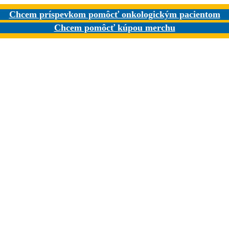
Chcem príspevkom pomôcť onkologickým pacientom
Chcem pomôcť kúpou merchu