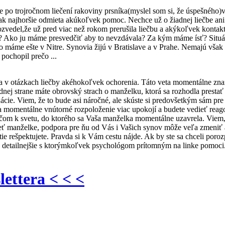
po trojročnom liečení rakoviny prsníka(myslel som si, že úspešného)v 
k najhoršie odmieta akúkoľvek pomoc. Nechce už o žiadnej liečbe ani l
zvedel,že už pred viac než rokom prerušila liečbu a akýkoľvek kontakt
ť? Ako ju máme presvedčiť aby to nevzdávala? Za kým máme ísť? Situác
ko máme ešte v Nitre. Synovia žijú v Bratislave a v Prahe. Nemajú však
pochopil prečo ...
a v otázkach liečby akéhokoľvek ochorenia. Táto veta momentálne zn
ednej strane máte obrovský strach o manželku, ktorá sa rozhodla presta
ie. Viem, že to bude asi náročné, ale skúste si predovšetkým sám pre 
momentálne vnútorné rozpoloženie viac upokojí a budete vedieť reagova
účom k svetu, do ktorého sa Vaša manželka momentálne uzavrela. Viem, že
 manželke, podpora pre ňu od Vás i Vašich synov môže veľa zmeniť a v
nutie rešpektujete. Pravda si k Vám cestu nájde. Ak by ste sa chceli po
u detailnejšie s ktorýmkoľvek psychológom prítomným na linke pomoci
lettera < < <