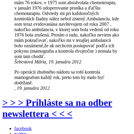
mám 76 rokov, v 1975 som absolvolala chemoterapiu,
v januári 1976 odoperovanie prsníka a ďaľšiu
chemotarapiu. Odvtedy mi pri každoročných
kontrolách žiadny nález nebol zistený.Ambulanciu, kde
som teraz evidovanána navštevujem od roku 2007 ,
nakoľko ambulancia, v ktorej som bola vedená od roku
1976 bola zrušená. Prosím o radu, nakoľko neviem ako
mám pokračovať, nakoľko mi v terajšej ambulancii
bolo oznámené,že ak nechcem postupovať podľa ich
pokynu (mamografia a kontrola dvojročne ) nemala by
som tam chodiť.
Šebestová Mária, 19. januára 2012
Po operácii zhubného nádoru sa robí kontrola
mamografom každý rok, preto toto by malo byť
dodržané.
, 19. januára 2012
> > > Prihláste sa na odber
newslettera < < <
facebook
twitter