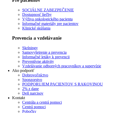
Pre pacientov
SOCIÁLNE ZABEZPEČENIE
Dostupnosť liečby
Výživa onkologického pacienta
Informačné materiály pre pacientov
Klinické skúšania
Prevencia a vzdelávanie
Skríningy
Samovyšetrenie a prevencia
Informačné letáky k prevencii
Preventívne aktivity
Vzdelávanie odborných pracovníkov a supervízie
Ako podporiť
Dobrovoľníctvo
Sponzorstvo
PODPORUJEM PACIENTOV S RAKOVINOU
2% z dane
Deň narcisov
Kontakt
Centrála a centrá pomoci
Centrá pomoci
Pobočky