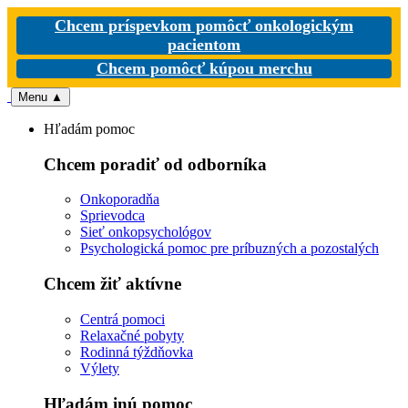
Chcem príspevkom pomôcť onkologickým
pacientom
Chcem pomôcť kúpou merchu
Menu
▲
Hľadám pomoc
Chcem poradiť od odborníka
Onkoporadňa
Sprievodca
Sieť onkopsychológov
Psychologická pomoc pre príbuzných a pozostalých
Chcem žiť aktívne
Centrá pomoci
Relaxačné pobyty
Rodinná týždňovka
Výlety
Hľadám inú pomoc