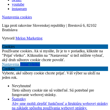
youtube
instagram
Nastavenia cookies
Liga proti rakovine Slovenskej republiky | Brestová 6, 82102
Bratislava
Vytvoril
Melon Marketing
Cookies
Používame cookies. Ak si myslíte, že je to v poriadku, kliknite na
"Prijať všetko". Kliknutím na "Nastavenia" si tiež môžete vybrať,
aký druh súborov cookie chcete povoliť.
Nastavenia
Prijať všetko
Cookies
Vyberte, aké súbory cookie chcete prijať. Váš výber sa uloží na
jeden rok.
Nevyhnutné
Tieto súbory cookie nie sú voliteľné. Sú potrebné pre
fungovanie webovej stránky.
Štatistiky
Aby sme mohli zlepšiť funkčnosť a štruktúru webovej stránky
na základe spôsobu používania webovej stránky.