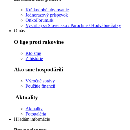
Krátkodobé ubytovanie
Jednorazový príspevok
OnkoForum.sk
Vystrihaj sa Slovensko / Parochne / Hodvábne šatky
O nás
O lige proti rakovine
Kto sme
Z histórie
Ako sme hospodárili
Výročné správy
Použitie financií
Aktuality
Aktuality
Fotogaléria
Hľadám informácie