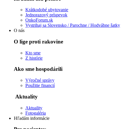
Krátkodobé ubytovanie
Jednorazový príspevok
OnkoForum.sk
Vystrihaj sa Slovensko / Parochne / Hodvábne šatky
O nás
O lige proti rakovine
Kto sme
Z histórie
Ako sme hospodárili
Výročné správy
Použitie financií
Aktuality
Aktuality
Fotogaléria
Hľadám informácie