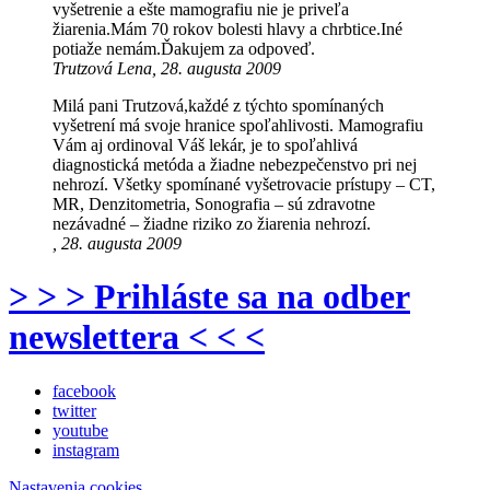
vyšetrenie a ešte mamografiu nie je priveľa
žiarenia.Mám 70 rokov bolesti hlavy a chrbtice.Iné
potiaže nemám.Ďakujem za odpoveď.
Trutzová Lena, 28. augusta 2009
Milá pani Trutzová,každé z týchto spomínaných
vyšetrení má svoje hranice spoľahlivosti. Mamografiu
Vám aj ordinoval Váš lekár, je to spoľahlivá
diagnostická metóda a žiadne nebezpečenstvo pri nej
nehrozí. Všetky spomínané vyšetrovacie prístupy – CT,
MR, Denzitometria, Sonografia – sú zdravotne
nezávadné – žiadne riziko zo žiarenia nehrozí.
, 28. augusta 2009
> > > Prihláste sa na odber
newslettera < < <
facebook
twitter
youtube
instagram
Nastavenia cookies