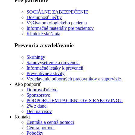
Pre pacientov
SOCIÁLNE ZABEZPEČENIE
Dostupnosť liečby
Výživa onkologického pacienta
Informačné materiály pre pacientov
Klinické skúšania
Prevencia a vzdelávanie
Skríningy
Samovyšetrenie a prevencia
Informačné letáky k prevencii
Preventívne aktivity
Vzdelávanie odborných pracovníkov a supervízie
Ako podporiť
Dobrovoľníctvo
Sponzorstvo
PODPORUJEM PACIENTOV S RAKOVINOU
2% z dane
Deň narcisov
Kontakt
Centrála a centrá pomoci
Centrá pomoci
Pobočky