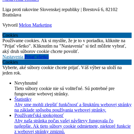
Liga proti rakovine Slovenskej republiky | Brestová 6, 82102
Bratislava
Vytvoril
Melon Marketing
Cookies
Používame cookies. Ak si myslíte, že je to v poriadku, kliknite na
"Prijať všetko". Kliknutím na "Nastavenia" si tiež môžete vybrať,
aký druh súborov cookie chcete povoliť.
Nastavenia
Prijať všetko
Cookies
Vyberte, aké súbory cookie chcete prijať. Váš výber sa uloží na
jeden rok.
Nevyhnutné
Tieto súbory cookie nie sú voliteľné. Sú potrebné pre
fungovanie webovej stránky.
Štatistiky
Aby sme mohli zlepšiť funkčnosť a štruktúru webovej stránky
na základe spôsobu používania webovej stránky.
Používateľská spokojnosť
Aby naša stránka počas vašej návštevy fungovala čo
najlepšie. Ak tieto súbory cookie odmietnete, niektoré funkcie
z webovej stránky zmiznú.