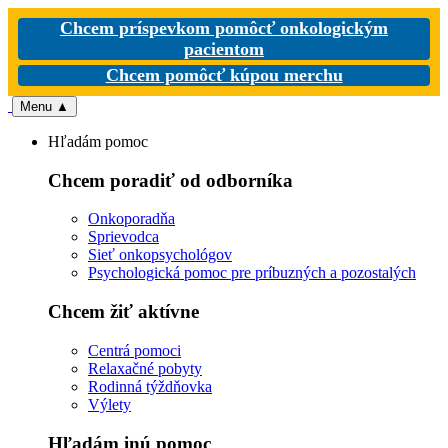
Chcem príspevkom pomôcť onkologickým
pacientom
Chcem pomôcť kúpou merchu
Menu
▲
Hľadám pomoc
Chcem poradiť od odborníka
Onkoporadňa
Sprievodca
Sieť onkopsychológov
Psychologická pomoc pre príbuzných a pozostalých
Chcem žiť aktívne
Centrá pomoci
Relaxačné pobyty
Rodinná týždňovka
Výlety
Hľadám inú pomoc