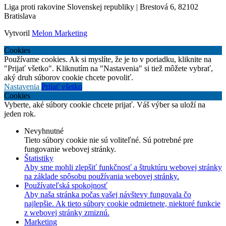
Liga proti rakovine Slovenskej republiky | Brestová 6, 82102
Bratislava
Vytvoril
Melon Marketing
Cookies
Používame cookies. Ak si myslíte, že je to v poriadku, kliknite na
"Prijať všetko". Kliknutím na "Nastavenia" si tiež môžete vybrať,
aký druh súborov cookie chcete povoliť.
Nastavenia
Prijať všetko
Cookies
Vyberte, aké súbory cookie chcete prijať. Váš výber sa uloží na
jeden rok.
Nevyhnutné
Tieto súbory cookie nie sú voliteľné. Sú potrebné pre
fungovanie webovej stránky.
Štatistiky
Aby sme mohli zlepšiť funkčnosť a štruktúru webovej stránky
na základe spôsobu používania webovej stránky.
Používateľská spokojnosť
Aby naša stránka počas vašej návštevy fungovala čo
najlepšie. Ak tieto súbory cookie odmietnete, niektoré funkcie
z webovej stránky zmiznú.
Marketing