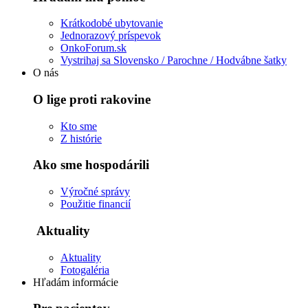
Krátkodobé ubytovanie
Jednorazový príspevok
OnkoForum.sk
Vystrihaj sa Slovensko / Parochne / Hodvábne šatky
O nás
O lige proti rakovine
Kto sme
Z histórie
Ako sme hospodárili
Výročné správy
Použitie financií
Aktuality
Aktuality
Fotogaléria
Hľadám informácie