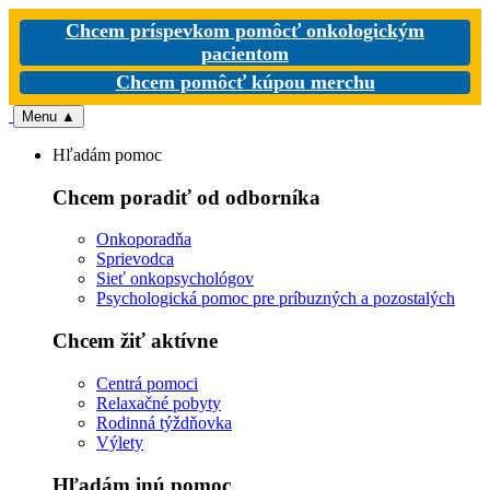
Chcem príspevkom pomôcť onkologickým
pacientom
Chcem pomôcť kúpou merchu
Menu
▲
Hľadám pomoc
Chcem poradiť od odborníka
Onkoporadňa
Sprievodca
Sieť onkopsychológov
Psychologická pomoc pre príbuzných a pozostalých
Chcem žiť aktívne
Centrá pomoci
Relaxačné pobyty
Rodinná týždňovka
Výlety
Hľadám inú pomoc