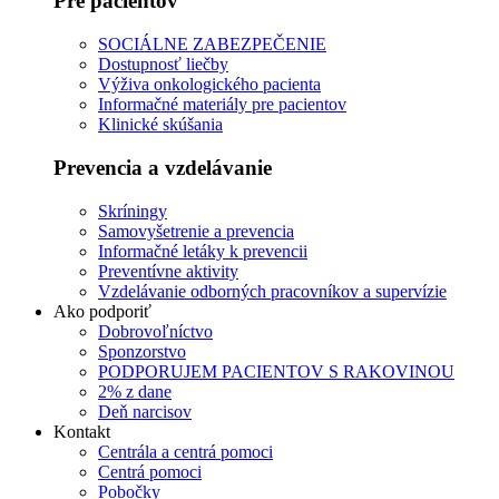
Pre pacientov
SOCIÁLNE ZABEZPEČENIE
Dostupnosť liečby
Výživa onkologického pacienta
Informačné materiály pre pacientov
Klinické skúšania
Prevencia a vzdelávanie
Skríningy
Samovyšetrenie a prevencia
Informačné letáky k prevencii
Preventívne aktivity
Vzdelávanie odborných pracovníkov a supervízie
Ako podporiť
Dobrovoľníctvo
Sponzorstvo
PODPORUJEM PACIENTOV S RAKOVINOU
2% z dane
Deň narcisov
Kontakt
Centrála a centrá pomoci
Centrá pomoci
Pobočky