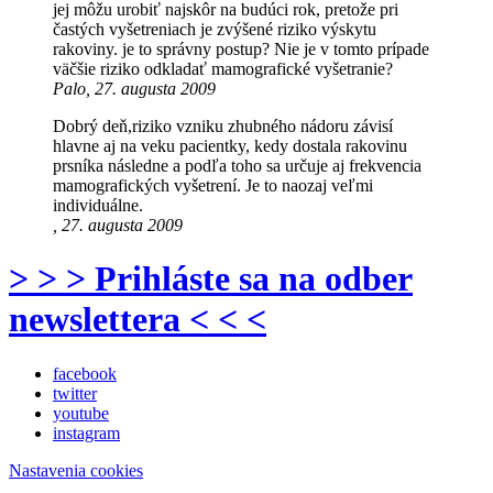
jej môžu urobiť najskôr na budúci rok, pretože pri
častých vyšetreniach je zvýšené riziko výskytu
rakoviny. je to správny postup? Nie je v tomto prípade
väčšie riziko odkladať mamografické vyšetranie?
Palo, 27. augusta 2009
Dobrý deň,riziko vzniku zhubného nádoru závisí
hlavne aj na veku pacientky, kedy dostala rakovinu
prsníka následne a podľa toho sa určuje aj frekvencia
mamografických vyšetrení. Je to naozaj veľmi
individuálne.
, 27. augusta 2009
> > > Prihláste sa na odber
newslettera < < <
facebook
twitter
youtube
instagram
Nastavenia cookies