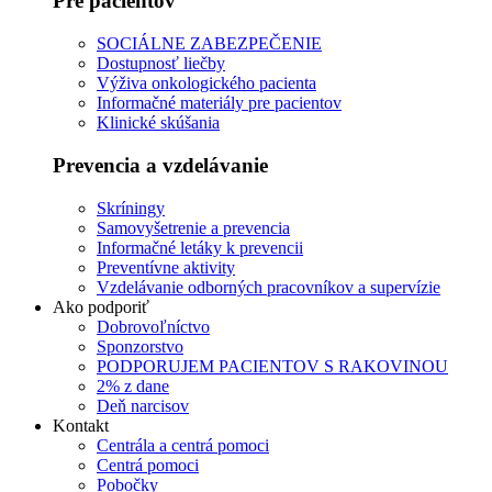
Pre pacientov
SOCIÁLNE ZABEZPEČENIE
Dostupnosť liečby
Výživa onkologického pacienta
Informačné materiály pre pacientov
Klinické skúšania
Prevencia a vzdelávanie
Skríningy
Samovyšetrenie a prevencia
Informačné letáky k prevencii
Preventívne aktivity
Vzdelávanie odborných pracovníkov a supervízie
Ako podporiť
Dobrovoľníctvo
Sponzorstvo
PODPORUJEM PACIENTOV S RAKOVINOU
2% z dane
Deň narcisov
Kontakt
Centrála a centrá pomoci
Centrá pomoci
Pobočky