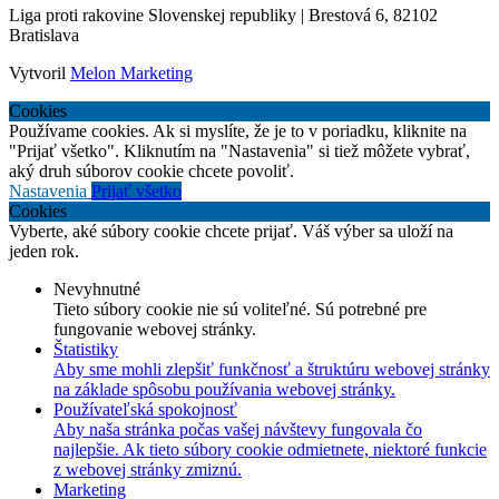
Liga proti rakovine Slovenskej republiky | Brestová 6, 82102
Bratislava
Vytvoril
Melon Marketing
Cookies
Používame cookies. Ak si myslíte, že je to v poriadku, kliknite na
"Prijať všetko". Kliknutím na "Nastavenia" si tiež môžete vybrať,
aký druh súborov cookie chcete povoliť.
Nastavenia
Prijať všetko
Cookies
Vyberte, aké súbory cookie chcete prijať. Váš výber sa uloží na
jeden rok.
Nevyhnutné
Tieto súbory cookie nie sú voliteľné. Sú potrebné pre
fungovanie webovej stránky.
Štatistiky
Aby sme mohli zlepšiť funkčnosť a štruktúru webovej stránky
na základe spôsobu používania webovej stránky.
Používateľská spokojnosť
Aby naša stránka počas vašej návštevy fungovala čo
najlepšie. Ak tieto súbory cookie odmietnete, niektoré funkcie
z webovej stránky zmiznú.
Marketing