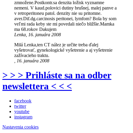
zmnožene.Postkontr.sa denzita ložisk vyznamne
nemeni. V kaud.polovici dutiny brušnej, malej panve a
v retroperitoneu patol. denzity nie su pritomne.
aver.Dif.dg.carcinosis peritonei, lymfom? Bola by som
veľmi rada keby ste mi povedali niečo bližšie.Mamka
ma 68.rokov Dakujem
Lenka, 16. januára 2008
Milá Lenka,ten CT nález je určite treba ďalej
vyšetrovať, gynekologické vyšetrenie a aj vyšetrenie
zažívacieho traktu.
, 16. januára 2008
> > > Prihláste sa na odber
newslettera < < <
facebook
twitter
youtube
instagram
Nastavenia cookies