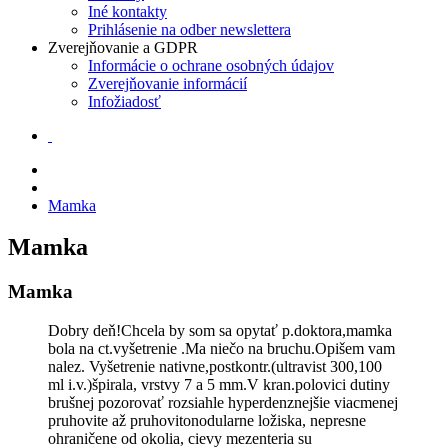
Iné kontakty
Prihlásenie na odber newslettera
Zverejňovanie a GDPR
Informácie o ochrane osobných údajov
Zverejňovanie informácií
Infožiadosť
Mamka
Mamka
Mamka
Dobry deň!Chcela by som sa opytať p.doktora,mamka
bola na ct.vyšetrenie .Ma niečo na bruchu.Opišem vam
nalez. Vyšetrenie nativne,postkontr.(ultravist 300,100
ml i.v.)špirala, vrstvy 7 a 5 mm.V kran.polovici dutiny
brušnej pozorovať rozsiahle hyperdenznejšie viacmenej
pruhovite až pruhovitonodularne ložiska, nepresne
ohraničene od okolia, cievy mezenteria su