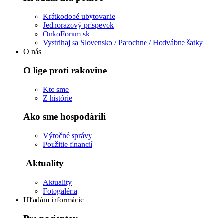
Krátkodobé ubytovanie
Jednorazový príspevok
OnkoForum.sk
Vystrihaj sa Slovensko / Parochne / Hodvábne šatky
O nás
O lige proti rakovine
Kto sme
Z histórie
Ako sme hospodárili
Výročné správy
Použitie financií
Aktuality
Aktuality
Fotogaléria
Hľadám informácie