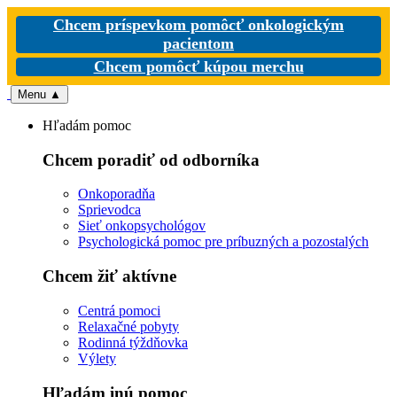
Chcem príspevkom pomôcť onkologickým
pacientom
Chcem pomôcť kúpou merchu
Menu
▲
Hľadám pomoc
Chcem poradiť od odborníka
Onkoporadňa
Sprievodca
Sieť onkopsychológov
Psychologická pomoc pre príbuzných a pozostalých
Chcem žiť aktívne
Centrá pomoci
Relaxačné pobyty
Rodinná týždňovka
Výlety
Hľadám inú pomoc