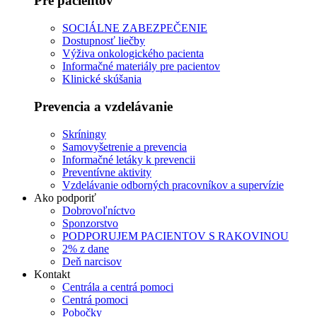
Pre pacientov
SOCIÁLNE ZABEZPEČENIE
Dostupnosť liečby
Výživa onkologického pacienta
Informačné materiály pre pacientov
Klinické skúšania
Prevencia a vzdelávanie
Skríningy
Samovyšetrenie a prevencia
Informačné letáky k prevencii
Preventívne aktivity
Vzdelávanie odborných pracovníkov a supervízie
Ako podporiť
Dobrovoľníctvo
Sponzorstvo
PODPORUJEM PACIENTOV S RAKOVINOU
2% z dane
Deň narcisov
Kontakt
Centrála a centrá pomoci
Centrá pomoci
Pobočky