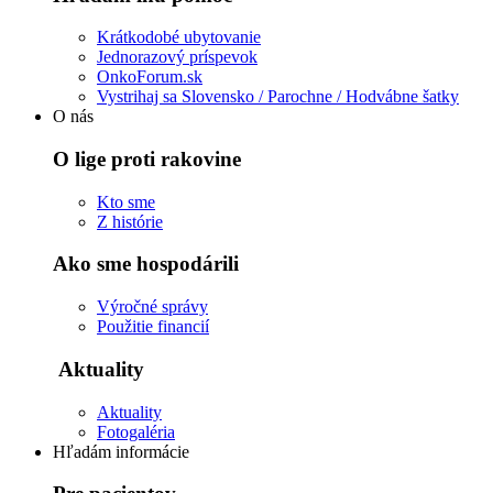
Krátkodobé ubytovanie
Jednorazový príspevok
OnkoForum.sk
Vystrihaj sa Slovensko / Parochne / Hodvábne šatky
O nás
O lige proti rakovine
Kto sme
Z histórie
Ako sme hospodárili
Výročné správy
Použitie financií
Aktuality
Aktuality
Fotogaléria
Hľadám informácie