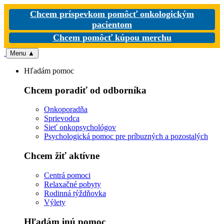
Chcem príspevkom pomôcť onkologickým
pacientom
Chcem pomôcť kúpou merchu
Menu
▲
Hľadám pomoc
Chcem poradiť od odborníka
Onkoporadňa
Sprievodca
Sieť onkopsychológov
Psychologická pomoc pre príbuzných a pozostalých
Chcem žiť aktívne
Centrá pomoci
Relaxačné pobyty
Rodinná týždňovka
Výlety
Hľadám inú pomoc