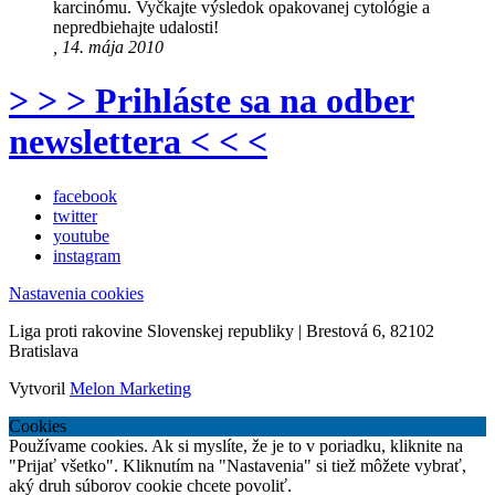
karcinómu. Vyčkajte výsledok opakovanej cytológie a
nepredbiehajte udalosti!
, 14. mája 2010
> > > Prihláste sa na odber
newslettera < < <
facebook
twitter
youtube
instagram
Nastavenia cookies
Liga proti rakovine Slovenskej republiky | Brestová 6, 82102
Bratislava
Vytvoril
Melon Marketing
Cookies
Používame cookies. Ak si myslíte, že je to v poriadku, kliknite na
"Prijať všetko". Kliknutím na "Nastavenia" si tiež môžete vybrať,
aký druh súborov cookie chcete povoliť.