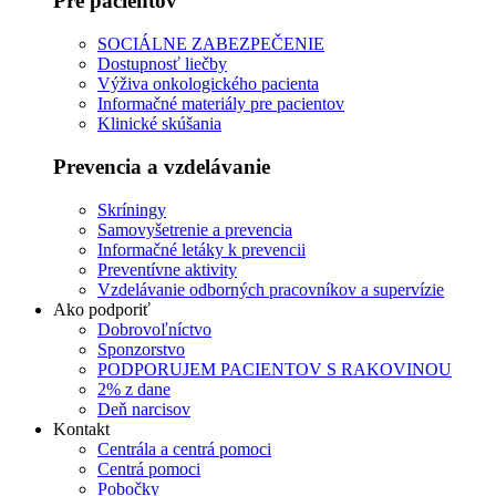
Pre pacientov
SOCIÁLNE ZABEZPEČENIE
Dostupnosť liečby
Výživa onkologického pacienta
Informačné materiály pre pacientov
Klinické skúšania
Prevencia a vzdelávanie
Skríningy
Samovyšetrenie a prevencia
Informačné letáky k prevencii
Preventívne aktivity
Vzdelávanie odborných pracovníkov a supervízie
Ako podporiť
Dobrovoľníctvo
Sponzorstvo
PODPORUJEM PACIENTOV S RAKOVINOU
2% z dane
Deň narcisov
Kontakt
Centrála a centrá pomoci
Centrá pomoci
Pobočky