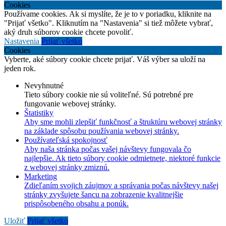
Cookies
Používame cookies. Ak si myslíte, že je to v poriadku, kliknite na
"Prijať všetko". Kliknutím na "Nastavenia" si tiež môžete vybrať,
aký druh súborov cookie chcete povoliť.
Nastavenia
Prijať všetko
Cookies
Vyberte, aké súbory cookie chcete prijať. Váš výber sa uloží na
jeden rok.
Nevyhnutné
Tieto súbory cookie nie sú voliteľné. Sú potrebné pre
fungovanie webovej stránky.
Štatistiky
Aby sme mohli zlepšiť funkčnosť a štruktúru webovej stránky
na základe spôsobu používania webovej stránky.
Používateľská spokojnosť
Aby naša stránka počas vašej návštevy fungovala čo
najlepšie. Ak tieto súbory cookie odmietnete, niektoré funkcie
z webovej stránky zmiznú.
Marketing
Zdieľaním svojich záujmov a správania počas návštevy našej
stránky zvyšujete šancu na zobrazenie kvalitnejšie
prispôsobeného obsahu a ponúk.
Uložiť
Prijať všetko