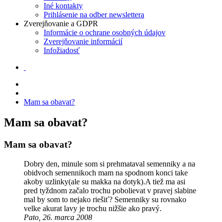
Iné kontakty
Prihlásenie na odber newslettera
Zverejňovanie a GDPR
Informácie o ochrane osobných údajov
Zverejňovanie informácií
Infožiadosť
Mam sa obavat?
Mam sa obavat?
Mam sa obavat?
Dobry den, minule som si prehmataval semenniky a na
obidvoch semennikoch mam na spodnom konci take
akoby uzlinky(ale su makka na dotyk).A tiež ma asi
pred tyždnom začalo trochu pobolievat v pravej slabine
mal by som to nejako riešiť? Semenniky su rovnako
velke akurat lavy je trochu nižšie ako pravý.
Pato, 26. marca 2008