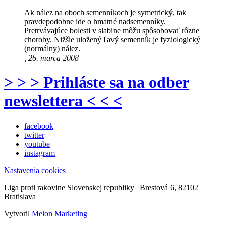
Ak nález na oboch semenníkoch je symetrický, tak
pravdepodobne ide o hmatné nadsemenníky.
Pretrvávajúce bolesti v slabine môžu spôsobovať rôzne
choroby. Nižšie uložený ľavý semenník je fyziologický
(normálny) nález.
, 26. marca 2008
> > > Prihláste sa na odber
newslettera < < <
facebook
twitter
youtube
instagram
Nastavenia cookies
Liga proti rakovine Slovenskej republiky | Brestová 6, 82102
Bratislava
Vytvoril
Melon Marketing