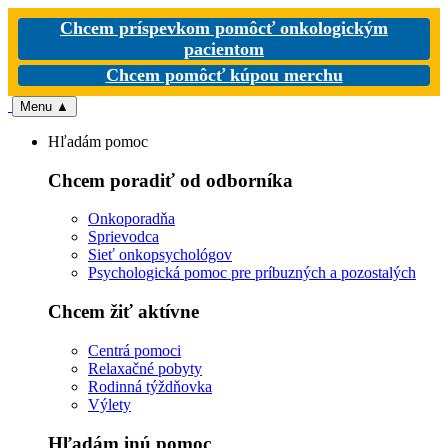
Chcem príspevkom pomôcť onkologickým
pacientom
Chcem pomôcť kúpou merchu
Menu
▲
Hľadám pomoc
Chcem poradiť od odborníka
Onkoporadňa
Sprievodca
Sieť onkopsychológov
Psychologická pomoc pre príbuzných a pozostalých
Chcem žiť aktívne
Centrá pomoci
Relaxačné pobyty
Rodinná týždňovka
Výlety
Hľadám inú pomoc