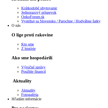
Krátkodobé ubytovanie
Jednorazový príspevok
OnkoForum.sk
Vystrihaj sa Slovensko / Parochne / Hodvábne šatky
O nás
O lige proti rakovine
Kto sme
Z histórie
Ako sme hospodárili
Výročné správy
Použitie financií
Aktuality
Aktuality
Fotogaléria
Hľadám informácie